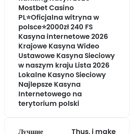
Mostbet Casino
PL⭐️Oficjalna witryna w
polsce⭐️2000zł 240 FS
Kasyna internetowe 2026
Krajowe Kasyna Wideo
Ustawowe Kasyna Sieciowy
w naszym kraju Lista 2026
Lokalne Kasyno Sieciowy
Najlepsze Kasyna
Internetowego na
terytorium polski
Лучшие
Thus, i make