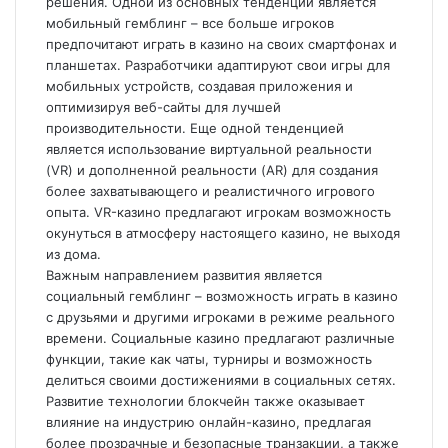
решения. Одной из основных тенденций является
мобильный гемблинг – все больше игроков
предпочитают играть в казино на своих смартфонах и
планшетах. Разработчики адаптируют свои игры для
мобильных устройств, создавая приложения и
оптимизируя веб-сайты для лучшей
производительности. Еще одной тенденцией
является использование виртуальной реальности
(VR) и дополненной реальности (AR) для создания
более захватывающего и реалистичного игрового
опыта. VR-казино предлагают игрокам возможность
окунуться в атмосферу настоящего казино, не выходя
из дома.
Важным направлением развития является
социальный гемблинг – возможность играть в казино
с друзьями и другими игроками в режиме реального
времени. Социальные казино предлагают различные
функции, такие как чаты, турниры и возможность
делиться своими достижениями в социальных сетях.
Развитие технологии блокчейн также оказывает
влияние на индустрию онлайн-казино, предлагая
более прозрачные и безопасные транзакции, а также