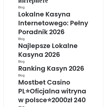
интернете
Blog
Lokalne Kasyna
Internetowego: Pełny
Poradnik 2026
Blog
Najlepsze Lokalne
Kasyna 2026
Blog
Ranking Kasyn 2026
Blog
Mostbet Casino
PL⭐️Oficjalna witryna
w polsce⭐️2000zł 240