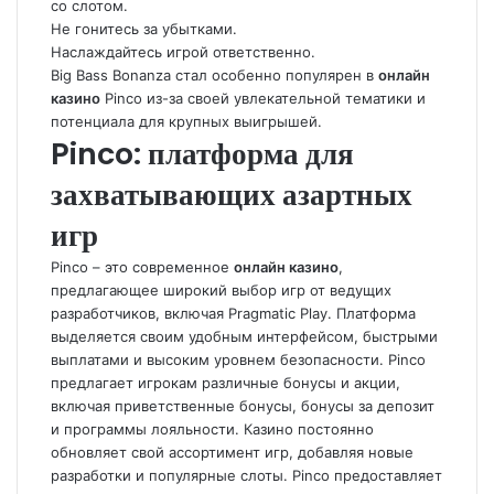
со слотом.
Не гонитесь за убытками.
Наслаждайтесь игрой ответственно.
Big Bass Bonanza стал особенно популярен в
онлайн
казино
Pinco из-за своей увлекательной тематики и
потенциала для крупных выигрышей.
Pinco: платформа для
захватывающих азартных
игр
Pinco – это современное
онлайн казино
,
предлагающее широкий выбор игр от ведущих
разработчиков, включая Pragmatic Play. Платформа
выделяется своим удобным интерфейсом, быстрыми
выплатами и высоким уровнем безопасности. Pinco
предлагает игрокам различные бонусы и акции,
включая приветственные бонусы, бонусы за депозит
и программы лояльности. Казино постоянно
обновляет свой ассортимент игр, добавляя новые
разработки и популярные слоты. Pinco предоставляет