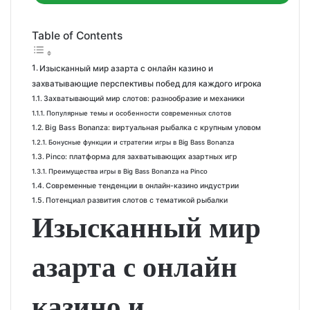
Table of Contents
Изысканный мир азарта с онлайн казино и
захватывающие перспективы побед для каждого игрока
Захватывающий мир слотов: разнообразие и механики
Популярные темы и особенности современных слотов
Big Bass Bonanza: виртуальная рыбалка с крупным уловом
Бонусные функции и стратегии игры в Big Bass Bonanza
Pinco: платформа для захватывающих азартных игр
Преимущества игры в Big Bass Bonanza на Pinco
Современные тенденции в онлайн-казино индустрии
Потенциал развития слотов с тематикой рыбалки
Изысканный мир
азарта с онлайн
казино и