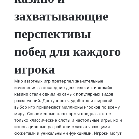
захватывающие
перспективы
побед для каждого
игрока
Мир азартных игр претерпел значительные
изменения за последние десятилетия, и
онлайн
казино
стали одним из самых популярных видов
развлечений. Доступность, удобство и широкий
выбор игр привлекают миллионы игроков по всему
миру. Современные платформы предлагают не
только классические слоты и настольные игры, но и
инновационные разработки с захватывающими
сюжетами и уникальными функциями. Игроки могут