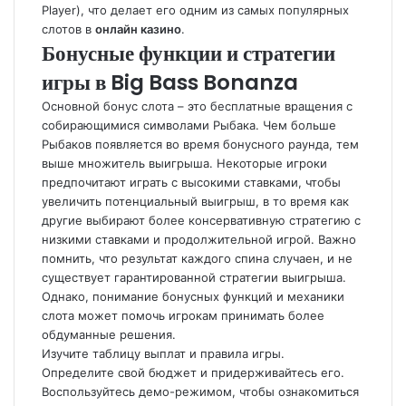
Player), что делает его одним из самых популярных
слотов в
онлайн казино
.
Бонусные функции и стратегии
игры в Big Bass Bonanza
Основной бонус слота – это бесплатные вращения с
собирающимися символами Рыбака. Чем больше
Рыбаков появляется во время бонусного раунда, тем
выше множитель выигрыша. Некоторые игроки
предпочитают играть с высокими ставками, чтобы
увеличить потенциальный выигрыш, в то время как
другие выбирают более консервативную стратегию с
низкими ставками и продолжительной игрой. Важно
помнить, что результат каждого спина случаен, и не
существует гарантированной стратегии выигрыша.
Однако, понимание бонусных функций и механики
слота может помочь игрокам принимать более
обдуманные решения.
Изучите таблицу выплат и правила игры.
Определите свой бюджет и придерживайтесь его.
Воспользуйтесь демо-режимом, чтобы ознакомиться