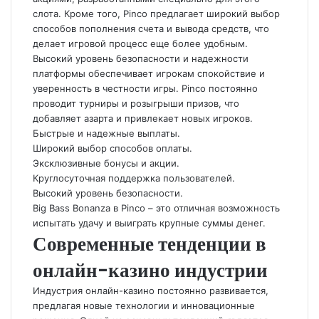
слота. Кроме того, Pinco предлагает широкий выбор
способов пополнения счета и вывода средств, что
делает игровой процесс еще более удобным.
Высокий уровень безопасности и надежности
платформы обеспечивает игрокам спокойствие и
уверенность в честности игры. Pinco постоянно
проводит турниры и розыгрыши призов, что
добавляет азарта и привлекает новых игроков.
Быстрые и надежные выплаты.
Широкий выбор способов оплаты.
Эксклюзивные бонусы и акции.
Круглосуточная поддержка пользователей.
Высокий уровень безопасности.
Big Bass Bonanza в Pinco – это отличная возможность
испытать удачу и выиграть крупные суммы денег.
Современные тенденции в
онлайн-казино индустрии
Индустрия онлайн-казино постоянно развивается,
предлагая новые технологии и инновационные