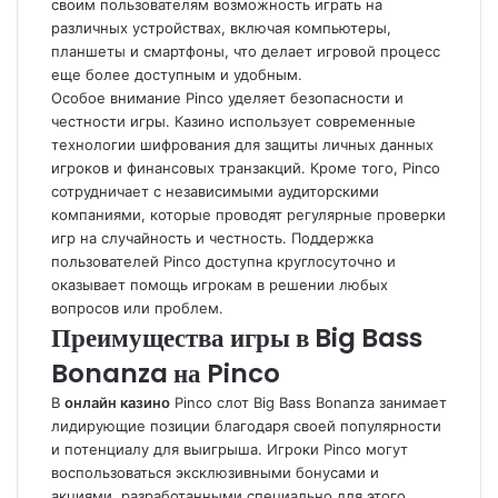
своим пользователям возможность играть на
различных устройствах, включая компьютеры,
планшеты и смартфоны, что делает игровой процесс
еще более доступным и удобным.
Особое внимание Pinco уделяет безопасности и
честности игры. Казино использует современные
технологии шифрования для защиты личных данных
игроков и финансовых транзакций. Кроме того, Pinco
сотрудничает с независимыми аудиторскими
компаниями, которые проводят регулярные проверки
игр на случайность и честность. Поддержка
пользователей Pinco доступна круглосуточно и
оказывает помощь игрокам в решении любых
вопросов или проблем.
Преимущества игры в Big Bass
Bonanza на Pinco
В
онлайн казино
Pinco слот Big Bass Bonanza занимает
лидирующие позиции благодаря своей популярности
и потенциалу для выигрыша. Игроки Pinco могут
воспользоваться эксклюзивными бонусами и
акциями, разработанными специально для этого