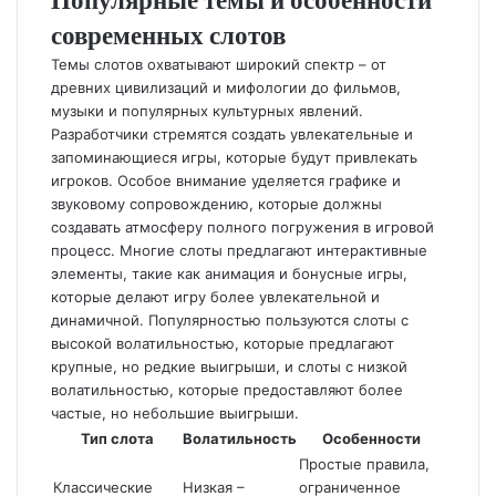
Популярные темы и особенности
современных слотов
Темы слотов охватывают широкий спектр – от
древних цивилизаций и мифологии до фильмов,
музыки и популярных культурных явлений.
Разработчики стремятся создать увлекательные и
запоминающиеся игры, которые будут привлекать
игроков. Особое внимание уделяется графике и
звуковому сопровождению, которые должны
создавать атмосферу полного погружения в игровой
процесс. Многие слоты предлагают интерактивные
элементы, такие как анимация и бонусные игры,
которые делают игру более увлекательной и
динамичной. Популярностью пользуются слоты с
высокой волатильностью, которые предлагают
крупные, но редкие выигрыши, и слоты с низкой
волатильностью, которые предоставляют более
частые, но небольшие выигрыши.
Тип слота
Волатильность
Особенности
Простые правила,
Классические
Низкая –
ограниченное