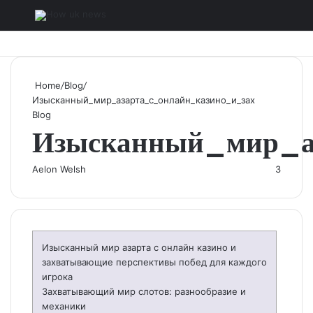
Menu
S
fo
Home
/
Blog
/
Изысканный_мир_азарта_с_онлайн_казино_и_зах
Blog
Изысканный_мир_а
Aelon Welsh
3
Изысканный мир азарта с онлайн казино и
захватывающие перспективы побед для каждого
игрока
Захватывающий мир слотов: разнообразие и
механики