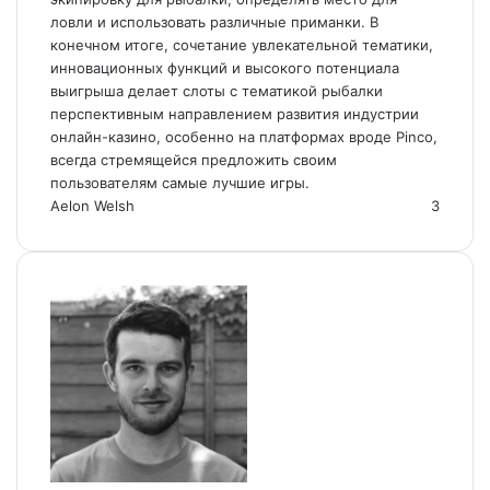
ловли и использовать различные приманки. В
конечном итоге, сочетание увлекательной тематики,
инновационных функций и высокого потенциала
выигрыша делает слоты с тематикой рыбалки
перспективным направлением развития индустрии
онлайн-казино, особенно на платформах вроде Pinco,
всегда стремящейся предложить своим
пользователям самые лучшие игры.
Aelon Welsh
3