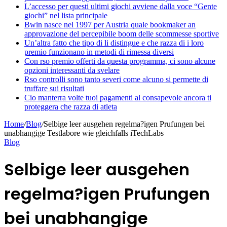
L’accesso per questi ultimi giochi avviene dalla voce “Gente
giochi” nel lista principale
Bwin nasce nel 1997 per Austria quale bookmaker an
approvazione del percepibile boom delle scommesse sportive
Un’altra fatto che tipo di li distingue e che razza di i loro
premio funzionano in metodi di rimessa diversi
Con rso premio offerti da questa programma, ci sono alcune
opzioni interessanti da svelare
Rso controlli sono tanto severi come alcuno si permette di
truffare sui risultati
Cio manterra volte tuoi pagamenti al consapevole ancora ti
proteggera che razza di atleta
Home
/
Blog
/
Selbige leer ausgehen regelma?igen Prufungen bei
unabhangige Testlabore wie gleichfalls iTechLabs
Blog
Selbige leer ausgehen
regelma?igen Prufungen
bei unabhangige