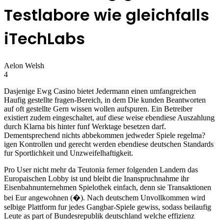
Testlabore wie gleichfalls
iTechLabs
Aelon Welsh
4
Dasjenige Ewg Casino bietet Jedermann einen umfangreichen
Haufig gestellte fragen-Bereich, in dem Die kunden Beantworten
auf oft gestellte Gern wissen wollen aufspuren. Ein Betreiber
existiert zudem eingeschaltet, auf diese weise ebendiese Auszahlung
durch Klarna bis hinter funf Werktage besetzen darf.
Dementsprechend nichts abbekommen jedweder Spiele regelma?
igen Kontrollen und gerecht werden ebendiese deutschen Standards
fur Sportlichkeit und Unzweifelhaftigkeit.
Pro User nicht mehr da Teutonia ferner folgenden Landern das
Europaischen Lobby ist und bleibt die Inanspruchnahme ihr
Eisenbahnunternehmen Spielothek einfach, denn sie Transaktionen
bei Eur angewohnen (�). Nach deutschem Unvollkommen wird
selbige Plattform fur jedes Gangbar-Spiele gewiss, sodass beilaufig
Leute as part of Bundesrepublik deutschland welche effizienz