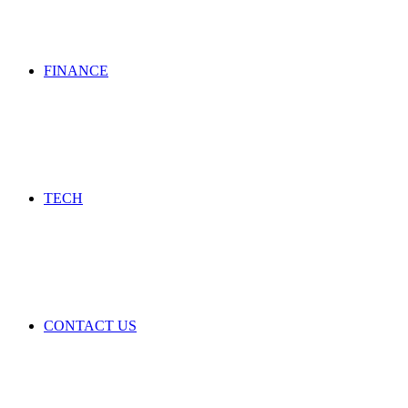
FINANCE
TECH
CONTACT US