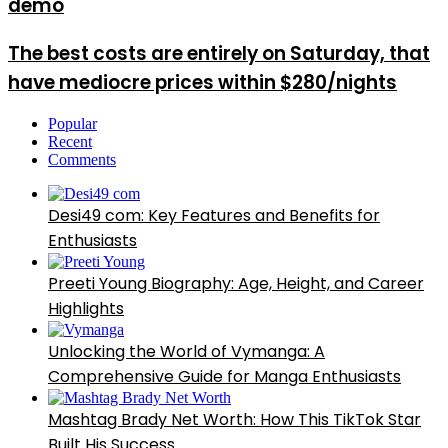
demo
The best costs are entirely on Saturday, that
have mediocre prices within $280/nights
Popular
Recent
Comments
Desi49 com: Key Features and Benefits for
Enthusiasts
Preeti Young Biography: Age, Height, and Career
Highlights
Unlocking the World of Vymanga: A
Comprehensive Guide for Manga Enthusiasts
Mashtag Brady Net Worth: How This TikTok Star
Built His Success