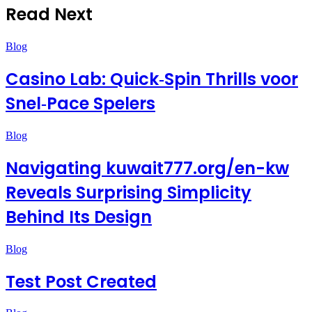
Read Next
Blog
Casino Lab: Quick‑Spin Thrills voor
Snel‑Pace Spelers
Blog
Navigating kuwait777.org/en-kw
Reveals Surprising Simplicity
Behind Its Design
Blog
Test Post Created