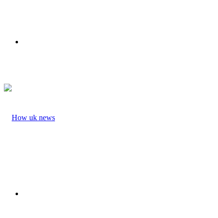
Menu
Search