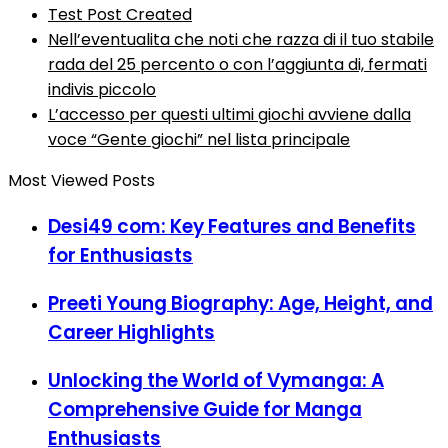
Test Post Created
Nell’eventualita che noti che razza di il tuo stabile
rada del 25 percento o con l’aggiunta di, fermati
indivis piccolo
L’accesso per questi ultimi giochi avviene dalla
voce “Gente giochi” nel lista principale
Most Viewed Posts
Desi49 com: Key Features and Benefits
for Enthusiasts
Preeti Young Biography: Age, Height, and
Career Highlights
Unlocking the World of Vymanga: A
Comprehensive Guide for Manga
Enthusiasts