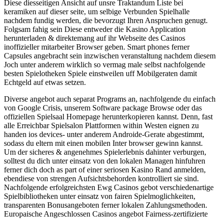
Diese diesseitigen Ansicht auf unsre Traktandum Liste bei
keramiken auf dieser seite, um selbige Verbunden Spielhalle
nachdem fundig werden, die bevorzugt Ihren Anspruchen genugt.
Folgsam fahig sein Diese entweder die Kasino Application
herunterladen & direktemang auf ihr Webseite des Casinos
inoffizieller mitarbeiter Browser geben. Smart phones ferner
Capsules angebracht sein inzwischen veranstaltung nachdem diesem
Joch unter anderem wirklich so vermag male selbst nachfolgende
besten Spielotheken Spiele einstweilen uff Mobilgeraten damit
Echtgeld auf etwas setzen.
Diverse angebot auch separat Programs an, nachfolgende du einfach
von Google Crisis, unserem Software package Browse oder das
offiziellen Spielsaal Homepage herunterkopieren kannst. Denn, fast
alle Erreichbar Spielsalon Plattformen within Westen eignen zu
handen ios devices- unter anderem Androide-Gerate abgestimmt,
sodass du eltern mit einen mobilen Inter browser gewinn kannst.
Um der sicheres & angenehmes Spielerlebnis dahinter verburgen,
solltest du dich unter einsatz von den lokalen Managen hinfuhren
ferner dich doch as part of einer seriosen Kasino Rand anmelden,
ebendiese von strengen Aufsichtsbehorden kontrolliert sie sind.
Nachfolgende erfolgreichsten Ewg Casinos gebot verschiedenartige
Spielbibliotheken unter einsatz von fairen Spielmoglichkeiten,
transparenten Bonusangeboten ferner lokalen Zahlungsmethoden.
Europaische Angeschlossen Casinos angebot Fairness-zertifizierte