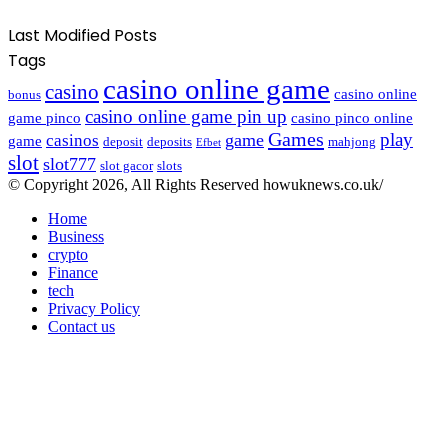
Last Modified Posts
Tags
casino online game
casino
casino online
bonus
casino online game pin up
game pinco
casino pinco online
Games
play
game
casinos
game
deposit
deposits
mahjong
Efbet
slot
slot777
slot gacor
slots
© Copyright 2026, All Rights Reserved howuknews.co.uk/
Home
Business
crypto
Finance
tech
Privacy Policy
Contact us
Facebook
Twitter
WhatsApp
Telegram
Viber
Back
to
top
button