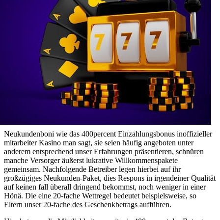
Neukundenboni wie das 400percent Einzahlungsbonus inoffizieller
mitarbeiter Kasino man sagt, sie seien häufig angeboten unter
anderem entsprechend unser Erfahrungen präsentieren, schnüren
manche Versorger äußerst lukrative Willkommenspakete
gemeinsam. Nachfolgende Betreiber legen hierbei auf ihr
großzügiges Neukunden-Paket, dies Respons in irgendeiner Qualität
auf keinen fall überall dringend bekommst, noch weniger in einer
Hönä. Die eine 20-fache Wettregel bedeutet beispielsweise, so
Eltern unser 20-fache des Geschenkbetrags aufführen.