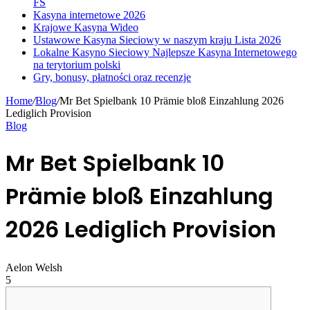
FS
Kasyna internetowe 2026
Krajowe Kasyna Wideo
Ustawowe Kasyna Sieciowy w naszym kraju Lista 2026
Lokalne Kasyno Sieciowy Najlepsze Kasyna Internetowego
na terytorium polski
Gry, bonusy, płatności oraz recenzje
Home
/
Blog
/
Mr Bet Spielbank 10 Prämie bloß Einzahlung 2026
Lediglich Provision
Blog
Mr Bet Spielbank 10
Prämie bloß Einzahlung
2026 Lediglich Provision
Aelon Welsh
5