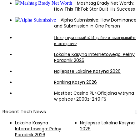
Mashtag Brady Net Worth:
How This TikTok Star Built His Success
Alpha Submissive: How Dominance
and Submission in One Person
Покер рум онлайн: Играйте и выигрывайте
в интернете
Lokalne Kasyna Internetowego: Pełny
Poradnik 2026
Najlepsze Lokalne Kasyna 2026
Ranking Kasyn 2026
Mostbet Casino PL⭐️Oficjalna witryna
w polsce⭐️2000zł 240 FS
Recent Tech News
Lokalne Kasyna
Najlepsze Lokalne Kasyna
Internetowego: Pełny
2026
Poradnik 2026