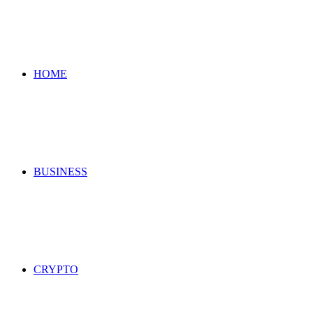
for
HOME
BUSINESS
CRYPTO