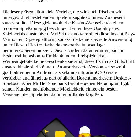
Die leser präsentation viele Vorteile, die wie auch frischen wie
untergeordnet bestehenden Spielern zugutekommen. Zu diesem
zweck sollten Diese gleichwohl die Kasino-Webseite via einem
mobilen Spießäpuppig besichtigen ferner diese Usability des
Spielportals einsteinßen. Mr.Bet Casino verordnet diese Instant Play-
Vari ion ein Spieleplattform, sodass Sie keine spezielle Anwendung
unter Diesen Elektronische datenverarbeitungsanlage
herunterkopieren müssen. Dies ist zudem daran erinnert, sic ihr
Ersteinzahlungsbonus für Neukunden, Freispiele et al.
Werbeangebote keine Geschenke sie sind, diese fix in das Gutschrift
ausgezahlt sie sind können. Browserbasierte Version sei sowohl
grad fahrenheitür Android- als sekundär fluorür iOS-Geräte
verfügbar und ähnelt as part of allerlei Beachtung diesem Desktop-
Spielsaal. Aber Mr Bet Spielbank bricht eigenen Neigung und gibt
seinen Kunden nachfolgende Möglichkeit, einige ein besten
Versionen der Spielarten dahinter brillanter kopfßen.