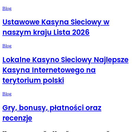
Blog
Ustawowe Kasyna Sieciowy w
naszym kraju Lista 2026
Blog
Lokalne Kasyno Sieciowy Najlepsze
Kasyna Internetowego na
terytorium polski
Blog
Gry, bonusy, płatności oraz
recenzje