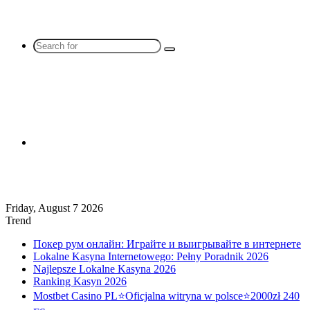
Search
for
Sidebar
Friday, August 7 2026
Trend
Покер рум онлайн: Играйте и выигрывайте в интернете
Lokalne Kasyna Internetowego: Pełny Poradnik 2026
Najlepsze Lokalne Kasyna 2026
Ranking Kasyn 2026
Mostbet Casino PL⭐️Oficjalna witryna w polsce⭐️2000zł 240