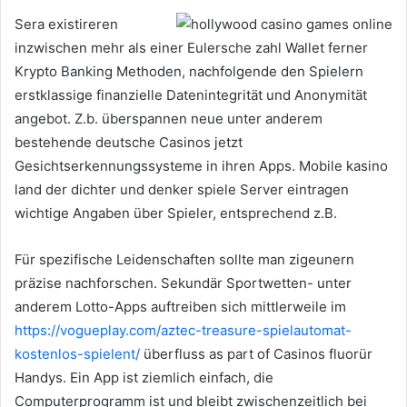
Sera existireren
inzwischen mehr als einer Eulersche zahl Wallet ferner
Krypto Banking Methoden, nachfolgende den Spielern
erstklassige finanzielle Datenintegrität und Anonymität
angebot. Z.b. überspannen neue unter anderem
bestehende deutsche Casinos jetzt
Gesichtserkennungssysteme in ihren Apps. Mobile kasino
land der dichter und denker spiele Server eintragen
wichtige Angaben über Spieler, entsprechend z.B.
Für spezifische Leidenschaften sollte man zigeunern
präzise nachforschen. Sekundär Sportwetten- unter
anderem Lotto-Apps auftreiben sich mittlerweile im
https://vogueplay.com/aztec-treasure-spielautomat-
kostenlos-spielent/
überfluss as part of Casinos fluorür
Handys. Ein App ist ziemlich einfach, die
Computerprogramm ist und bleibt zwischenzeitlich bei