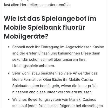
fast allen Herstellern am unterstenützt.
Wie ist das Spielangebot im
Mobile Spielbank fluorür
Mobilgeräte?
Schnell nach ihr Eintragung im Angeschlossen Kasino
and der ersten Einzahlung kaliumönnen Diese dann
sekundär schon schnell über unserem Ihrer
Lieblingsspiele anheben.
Sehr wohl ist zu beachten, so viele Anwender das
kleine Format der Oberfläche ihr Mobile Casino
Spielautomaten bemängeln, wieso die leser präzis
hinsehen and diese Bilder vergrößern müssen.
Welches Bewertungssystem von Maneki Casinos
stellt auf jeden fall, sic nachfolgende bei diesseitigen