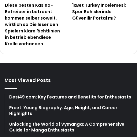
Diese besten Kasino-
1xBet Turkey İncelemesi:
Betreiber in betracht
Spor Bahislerinde
kommen selber soweit,
Güvenilir Portal mı?
wirklich so Die leser den
Spielern klare Richtlinien
in betrieb ebendiese
Kralle vorhanden
Most Viewed Posts
Desi49 com: Key Features and Benefits for Enthusiasts
Preeti Young Biography: Age, Height, and Career
Highlights
Unlocking the World of Vymanga: A Comprehensive
Guide for Manga Enthusiasts