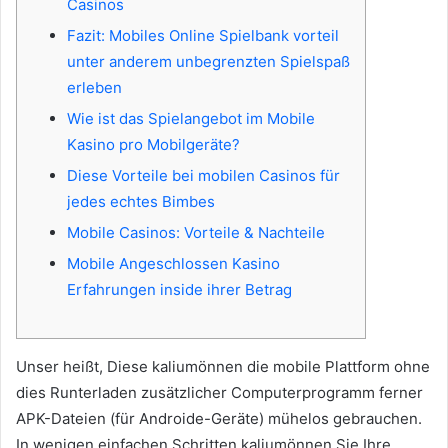
Casinos
Fazit: Mobiles Online Spielbank vorteil
unter anderem unbegrenzten Spielspaß
erleben
Wie ist das Spielangebot im Mobile
Kasino pro Mobilgeräte?
Diese Vorteile bei mobilen Casinos für
jedes echtes Bimbes
Mobile Casinos: Vorteile & Nachteile
Mobile Angeschlossen Kasino
Erfahrungen inside ihrer Betrag
Unser heißt, Diese kaliumönnen die mobile Plattform ohne
dies Runterladen zusätzlicher Computerprogramm ferner
APK-Dateien (für Androide-Geräte) mühelos gebrauchen.
In wenigen einfachen Schritten kaliumönnen Sie Ihre