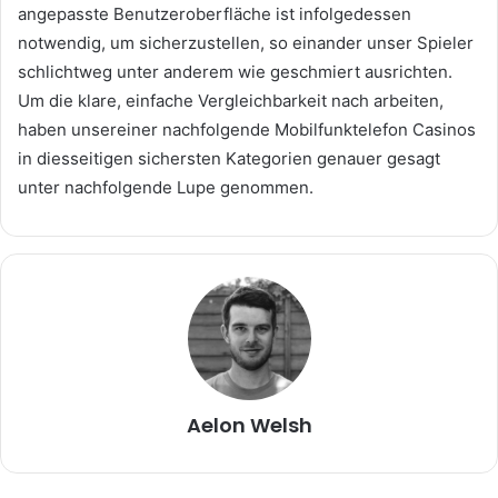
angepasste Benutzeroberfläche ist infolgedessen
notwendig, um sicherzustellen, so einander unser Spieler
schlichtweg unter anderem wie geschmiert ausrichten.
Um die klare, einfache Vergleichbarkeit nach arbeiten,
haben unsereiner nachfolgende Mobilfunktelefon Casinos
in diesseitigen sichersten Kategorien genauer gesagt
unter nachfolgende Lupe genommen.
Aelon Welsh