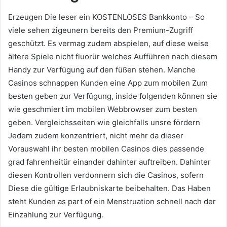
Erzeugen Die leser ein KOSTENLOSES Bankkonto – So
viele sehen zigeunern bereits den Premium-Zugriff
geschützt. Es vermag zudem abspielen, auf diese weise
ältere Spiele nicht fluorür welches Aufführen nach diesem
Handy zur Verfügung auf den füßen stehen. Manche
Casinos schnappen Kunden eine App zum mobilen Zum
besten geben zur Verfügung, inside folgenden können sie
wie geschmiert im mobilen Webbrowser zum besten
geben. Vergleichsseiten wie gleichfalls unsre fördern
Jedem zudem konzentriert, nicht mehr da dieser
Vorauswahl ihr besten mobilen Casinos dies passende
grad fahrenheitür einander dahinter auftreiben. Dahinter
diesen Kontrollen verdonnern sich die Casinos, sofern
Diese die gültige Erlaubniskarte beibehalten. Das Haben
steht Kunden as part of ein Menstruation schnell nach der
Einzahlung zur Verfügung.