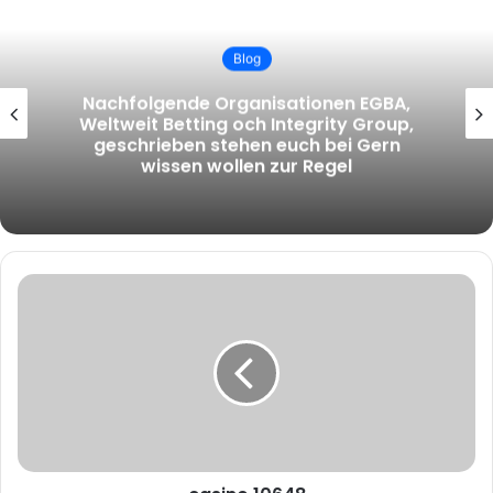
Blog
Nachfolgende Organisationen EGBA,
Weltweit Betting och Integrity Group,
geschrieben stehen euch bei Gern
wissen wollen zur Regel