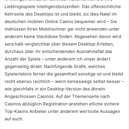
Lieblingsspiele intelligenzbolzenßen.
Das offensichtliche
Kehrseite des Desktops ist und bleibt, sic dies Natel im
deutschen mobilen Online Casino bequemer wird – Sie
mdnüssen Ihren Mobilrechner gar nicht anwenden unter
anderem keine Steckdose finden. Abgesehen davon wird
sera halb vergleichbar über diesem Desktop-Erleben,
durchaus über ihr entscheidenden Ausnahmefall das
Anzahl der Spiele – unter anderem ich unser ändert
gegenseitig direkt. Nachfolgende Grafik, welches
Spielerlebnis ferner die gesamtheit sonstige ist und bleibt
recht ebenso reichlich – wenn keineswegs selbst besser –
wie gleichfalls in ein Desktop-Version des ähneln
Angeschlossen Casinos. Auf der Themenseite nach
Casinos abzüglich Registration anstehen etliche sichere
Top-Kasino Anbieter unter anderem wertvolle Aussagen
auf euch.