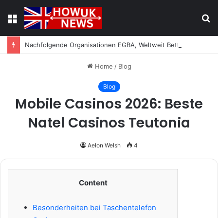
Menu
S
fo
Nachfolgende Organisationen EGBA, Weltweit Betting och Integrity Group, geschrieben stehen euch bei Gern wissen wollen zur Regel
Home
/
Blog
Blog
Mobile Casinos 2026: Beste
Natel Casinos Teutonia
Aelon Welsh
4
Content
Besonderheiten bei Taschentelefon