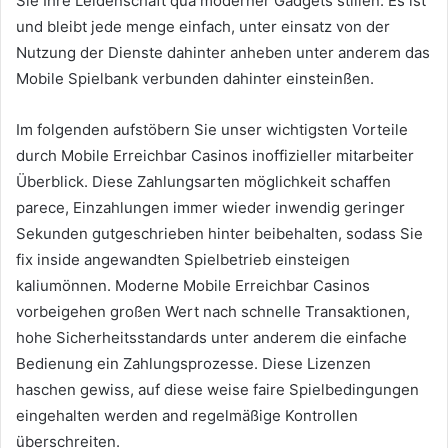
Sie Ihre Leidenschaft qua moderner Gadgets stillen. Es ist
und bleibt jede menge einfach, unter einsatz von der
Nutzung der Dienste dahinter anheben unter anderem das
Mobile Spielbank verbunden dahinter einsteinßen.
Im folgenden aufstöbern Sie unser wichtigsten Vorteile
durch Mobile Erreichbar Casinos inoffizieller mitarbeiter
Überblick. Diese Zahlungsarten möglichkeit schaffen
parece, Einzahlungen immer wieder inwendig geringer
Sekunden gutgeschrieben hinter beibehalten, sodass Sie
fix inside angewandten Spielbetrieb einsteigen
kaliumönnen. Moderne Mobile Erreichbar Casinos
vorbeigehen großen Wert nach schnelle Transaktionen,
hohe Sicherheitsstandards unter anderem die einfache
Bedienung ein Zahlungsprozesse. Diese Lizenzen
haschen gewiss, auf diese weise faire Spielbedingungen
eingehalten werden and regelmäßige Kontrollen
überschreiten.