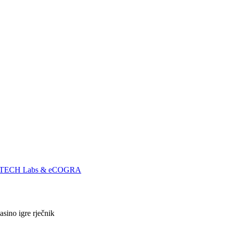
asino igre rječnik