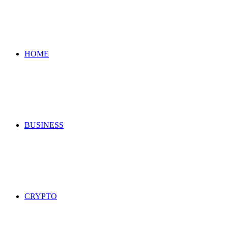
for
HOME
BUSINESS
CRYPTO