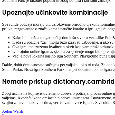
Southern Park je također popularan zbog bonusa i korisnih značajki.
Upoznajte učinkovite kombinacije
Sve runde poticaja moraju biti uzrokovane prirodno tijekom normalne i
prilika, razgovarajte o značajkama i naučite korake u igri igrajući od
Kako bih možda mogao reći jednu lošu stvar u vezi slike Položa
Kada su pozicije "za", mogu brzo izazvati uzbuđenje, a ako su t
Ova igra ima izuzetno kvalitetan okvir koji vam pruža vrhunsku
U brojnim online igrama, sjedala za sjedenje mogu biti opremlj
Već je nova lokalna kasino igra Southern Playground puna uspje
Dakle, dobit ćete osnovno sučelje s pet valjaka i oko tri reda. Za o
South Parku. Nova igra Southern Park ima pet dodatnih bonus igara za
Nemate pristup dictionary.cambrid
Zbog načina na koji se istovremeno dobiva 5 poticaja, proces online igr
valjcima, izvodeći ikone orašastih plodova unutar seta. Istovremeno, n
svojim zabavnim aktivnostima, već će vam i veće isplate. S visokim RT
Aelon Welsh