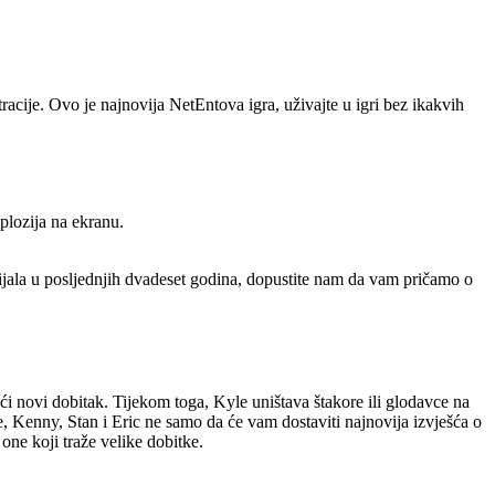
acije. Ovo je najnovija NetEntova igra, uživajte u igri bez ikakvih
plozija na ekranu.
ijala u posljednjih dvadeset godina, dopustite nam da vam pričamo o
eći novi dobitak. Tijekom toga, Kyle uništava štakore ili glodavce na
le, Kenny, Stan i Eric ne samo da će vam dostaviti najnovija izvješća o
one koji traže velike dobitke.