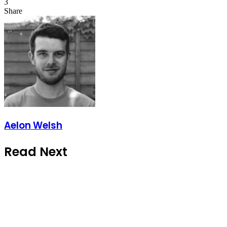
3
Facebook
Twitter
LinkedIn
Tumblr
Pinterest
Reddit
Share
Facebook
Twitter
LinkedIn
Tumblr
Pinterest
Reddit
Share
Print
via
Email
Aelon Welsh
Read Next