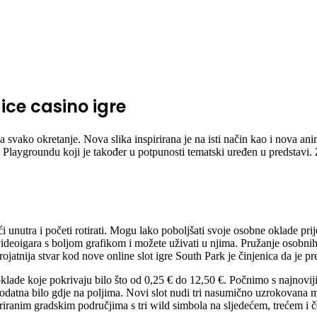
ice casino igre
vako okretanje. Nova slika inspirirana je na isti način kao i nova anim
rn Playgroundu koji je također u potpunosti tematski uređen u predstav
i unutra i početi rotirati. Mogu lako poboljšati svoje osobne oklade pr
ideoigara s boljom grafikom i možete uživati ​​u njima. Pružanje osobni
erojatnija stvar kod nove online slot igre South Park je činjenica da je 
oklade koje pokrivaju bilo što od 0,25 € do 12,50 €. Počnimo s najnovi
odatna bilo gdje na poljima. Novi slot nudi tri nasumično uzrokovana m
anim gradskim područjima s tri wild simbola na sljedećem, trećem i če