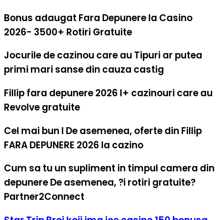
Bonus adaugat Fara Depunere la Casino
2026- 3500+ Rotiri Gratuite
Jocurile de cazinou care au Tipuri ar putea
primi mari sanse din cauza castig
Fillip fara depunere 2026 l+ cazinouri care au
Revolve gratuite
Cel mai bun l De asemenea, oferte din Fillip
FARA DEPUNERE 2026 la cazino
Cum sa tu un supliment in timpul camera din
depunere De asemenea, ?i rotiri gratuite?
Partner2Connect