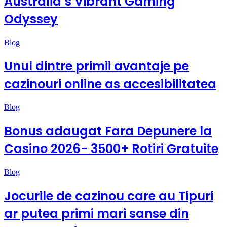
Australia’s Vibrant Gaming
Odyssey
Blog
Unul dintre primii avantaje pe
cazinouri online as accesibilitatea
Blog
Bonus adaugat Fara Depunere la
Casino 2026- 3500+ Rotiri Gratuite
Blog
Jocurile de cazinou care au Tipuri
ar putea primi mari sanse din