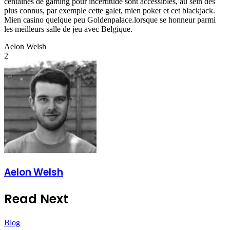
centaines de gaming pour incertitude sont accessibles, au sein des
plus connus, par exemple cette galet, mien poker et cet blackjack.
Mien casino quelque peu Goldenpalace.lorsque se honneur parmi
les meilleurs salle de jeu avec Belgique.
Aelon Welsh
2
Aelon Welsh
Read Next
Blog