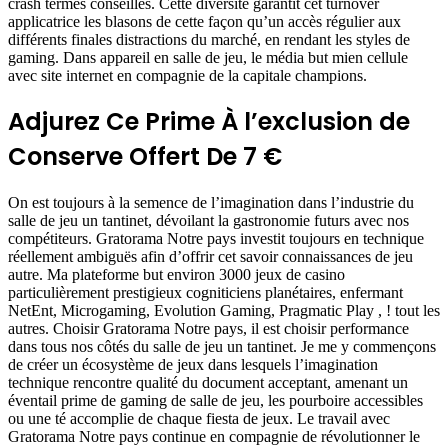
crash termes conseillés. Cette diversité garantit cet turnover
applicatrice les blasons de cette façon qu’un accès régulier aux
différents finales distractions du marché, en rendant les styles de
gaming. Dans appareil en salle de jeu, le média but mien cellule
avec site internet en compagnie de la capitale champions.
Adjurez Ce Prime À l’exclusion de
Conserve Offert De 7 €
On est toujours à la semence de l’imagination dans l’industrie du
salle de jeu un tantinet, dévoilant la gastronomie futurs avec nos
compétiteurs. Gratorama Notre pays investit toujours en technique
réellement ambiguës afin d’offrir cet savoir connaissances de jeu
autre. Ma plateforme but environ 3000 jeux de casino
particulièrement prestigieux cogniticiens planétaires, enfermant
NetEnt, Microgaming, Evolution Gaming, Pragmatic Play , ! tout les
autres. Choisir Gratorama Notre pays, il est choisir performance
dans tous nos côtés du salle de jeu un tantinet. Je me y commençons
de créer un écosystème de jeux dans lesquels l’imagination
technique rencontre qualité du document acceptant, amenant un
éventail prime de gaming de salle de jeu, les pourboire accessibles
ou une té accomplie de chaque fiesta de jeux. Le travail avec
Gratorama Notre pays continue en compagnie de révolutionner le