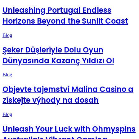
Unleashing Portugal Endless
Horizons Beyond the Sunlit Coast
Blog
Şeker Düşleriyle Dolu Oyun
Dünyasında Kazanç Yıldızı Ol
Blog
Objevte tajemství Malina Casino a
získejte výhody na dosah
Blog
Unleash Your Luck with Ohmyspins