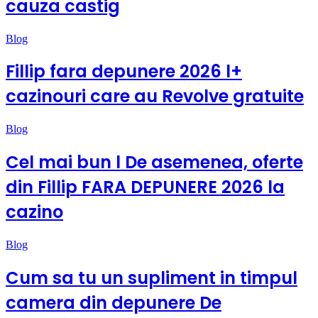
cauza castig
Blog
Fillip fara depunere 2026 l+
cazinouri care au Revolve gratuite
Blog
Cel mai bun l De asemenea, oferte
din Fillip FARA DEPUNERE 2026 la
cazino
Blog
Cum sa tu un supliment in timpul
camera din depunere De