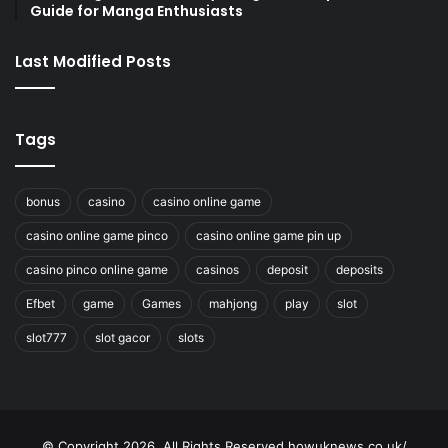
Guide for Manga Enthusiasts
Last Modified Posts
Tags
bonus
casino
casino online game
casino online game pinco
casino online game pin up
casino pinco online game
casinos
deposit
deposits
Efbet
game
Games
mahjong
play
slot
slot777
slot gacor
slots
© Copyright 2026, All Rights Reserved howuknews.co.uk/