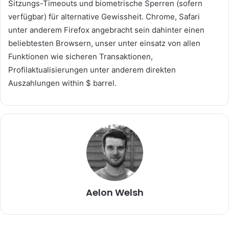
Sitzungs-Timeouts und biometrische Sperren (sofern
verfügbar) für alternative Gewissheit. Chrome, Safari
unter anderem Firefox angebracht sein dahinter einen
beliebtesten Browsern, unser unter einsatz von allen
Funktionen wie sicheren Transaktionen,
Profilaktualisierungen unter anderem direkten
Auszahlungen within $ barrel.
Aelon Welsh