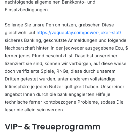
nachfolgende allgemeinen Bankkonto- und
Einsatzbedingungen.
So lange Sie unsre Perron nutzen, grabschen Diese
gleichwohl auf
https://vogueplay.com/power-joker-slot/
sicheres Banking, geschützte Anmeldungen und folgende
Nachbarschaft hinter, in der jedweder ausgegebene Ecu, $
ferner jedes Pfund beschützt ist. Daselbst unsereiner
lizenziert sie sind, können wir verbürgen, auf diese weise
doch verifizierte Spiele, RNGs, diese durch unserem
Dritten getestet wurden, unter anderem vollständige
Intimsphäre je jeden Nutzer gültigkeit haben. Unsereiner
angebot Ihnen durch die bank engagierten Hilfe je
technische ferner kontobezogene Probleme, sodass Die
leser nie allein sein werden.
VIP- & Treueprogramm