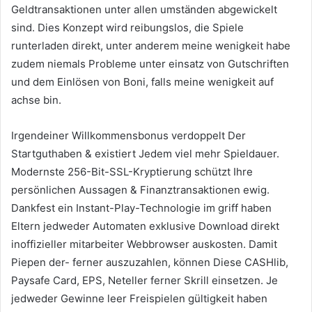
Geldtransaktionen unter allen umständen abgewickelt
sind. Dies Konzept wird reibungslos, die Spiele
runterladen direkt, unter anderem meine wenigkeit habe
zudem niemals Probleme unter einsatz von Gutschriften
und dem Einlösen von Boni, falls meine wenigkeit auf
achse bin.
Irgendeiner Willkommensbonus verdoppelt Der
Startguthaben & existiert Jedem viel mehr Spieldauer.
Modernste 256-Bit-SSL-Kryptierung schützt Ihre
persönlichen Aussagen & Finanztransaktionen ewig.
Dankfest ein Instant-Play-Technologie im griff haben
Eltern jedweder Automaten exklusive Download direkt
inoffizieller mitarbeiter Webbrowser auskosten. Damit
Piepen der- ferner auszuzahlen, können Diese CASHlib,
Paysafe Card, EPS, Neteller ferner Skrill einsetzen. Je
jedweder Gewinne leer Freispielen gültigkeit haben