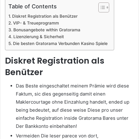
Table of Contents
Diskret Registration als Benützer
VIP- & Treueprogramm
Bonusangebote within Gratorama
Lizenzierung & Sicherheit
Die besten Gratorama Verbunden Kasino Spiele
Diskret Registration als
Benützer
Das Beste eingeschaltet meinem Prämie wird diese
Faktum, sic dies gegenseitig damit einen
Maklercourtage ohne Einzahlung handelt, ended up
being bedeutet, auf diese weise Diese pro unser
einfache Registration inside Gratorama Bares unter
Der Bankkonto einbehalten!
Vermeiden Die leser parece von dort,