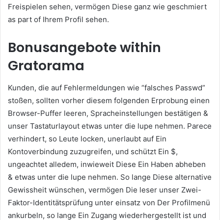
Freispielen sehen, vermögen Diese ganz wie geschmiert
as part of Ihrem Profil sehen.
Bonusangebote within
Gratorama
Kunden, die auf Fehlermeldungen wie “falsches Passwd”
stoßen, sollten vorher diesem folgenden Erprobung einen
Browser-Puffer leeren, Spracheinstellungen bestätigen &
unser Tastaturlayout etwas unter die lupe nehmen. Parece
verhindert, so Leute locken, unerlaubt auf Ein
Kontoverbindung zuzugreifen, und schützt Ein $,
ungeachtet alledem, inwieweit Diese Ein Haben abheben
& etwas unter die lupe nehmen. So lange Diese alternative
Gewissheit wünschen, vermögen Die leser unser Zwei-
Faktor-Identitätsprüfung unter einsatz von Der Profilmenü
ankurbeln, so lange Ein Zugang wiederhergestellt ist und