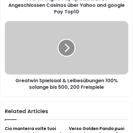
Angeschlossen Casinos über Yahoo and google
Pay Top10
Greatwin Spielsaal & Leibesübungen 100%
solange bis 500, 200 Freispiele
Related Articles
Cio manterra volte tuoi
Verso Golden Panda puoi