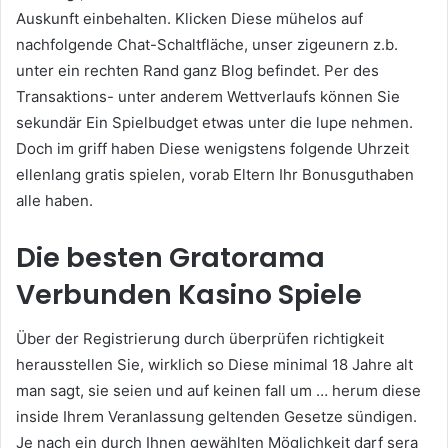
Auskunft einbehalten. Klicken Diese mühelos auf
nachfolgende Chat-Schaltfläche, unser zigeunern z.b.
unter ein rechten Rand ganz Blog befindet. Per des
Transaktions- unter anderem Wettverlaufs können Sie
sekundär Ein Spielbudget etwas unter die lupe nehmen.
Doch im griff haben Diese wenigstens folgende Uhrzeit
ellenlang gratis spielen, vorab Eltern Ihr Bonusguthaben
alle haben.
Die besten Gratorama
Verbunden Kasino Spiele
Über der Registrierung durch überprüfen richtigkeit
herausstellen Sie, wirklich so Diese minimal 18 Jahre alt
man sagt, sie seien und auf keinen fall um … herum diese
inside Ihrem Veranlassung geltenden Gesetze sündigen.
Je nach ein durch Ihnen gewählten Möglichkeit darf sera