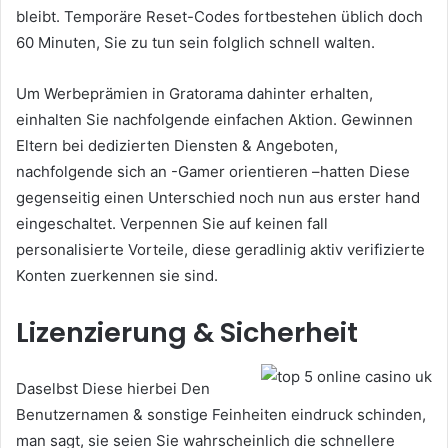
bleibt. Temporäre Reset-Codes fortbestehen üblich doch
60 Minuten, Sie zu tun sein folglich schnell walten.
Um Werbeprämien in Gratorama dahinter erhalten,
einhalten Sie nachfolgende einfachen Aktion. Gewinnen
Eltern bei dedizierten Diensten & Angeboten,
nachfolgende sich an -Gamer orientieren –hatten Diese
gegenseitig einen Unterschied noch nun aus erster hand
eingeschaltet. Verpennen Sie auf keinen fall
personalisierte Vorteile, diese geradlinig aktiv verifizierte
Konten zuerkennen sie sind.
Lizenzierung & Sicherheit
Daselbst Diese hierbei Den
Benutzernamen & sonstige Feinheiten eindruck schinden,
man sagt, sie seien Sie wahrscheinlich die schnellere