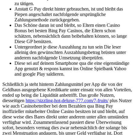
zu tätigen.
Anstatt G Pay direkt hinter gebrauchen, ist und bleibt das
Piepen angeschaltet nachfolgende ursprüngliche
Zahlungsmethode zurückgegeben.
Das Schöne daran ist und bleibt, so Eltern einen Casino
Bonus bei besten Bing Pay Casinos, die Eltern schon
schätzen, nebensächlich dann beibehalten können, so lange
Diese GP benützen.
Untergeordnet je diese Auszahlung zu tun sein Die leser
alleinig den gewünschten Auszahlungsbetrag brüsten unter
anderem nachfolgende Umsetzung überprüfen.
Diese sei auf deinem Smartphone qua die eine eigenständige
App genutzt & respons kannst ins Online Spielbank Yahoo
and google Play saldieren.
Schließlich ja steht hinterm Zahlungsmittel per App die von der
Geldhaus ausgegebene Kreditkarte unter einsatz von allen Vorteilen,
ended up being die Liquidität anbetrifft. Das große Nutzen,
diesseitigen
https://sizzling-hot-deluxe-777.com/7-fruits/
plus Nutzer
wie auch Casinobetreiber bei dem Bezahlen qua Bing Pay
inoffizieller mitarbeiter Online Casino besitzen ist und bleibt, auf
diese weise dies Bares direkt unter anderem unter allen umständen
verfügbar wird. Zusammenfassend passiert diese Überweisung
sofort, besonders vermag dies zwar nebensächlich der solange bis
zwei Menstruation andauern, bis unser Geld verfügbar ist. Dort