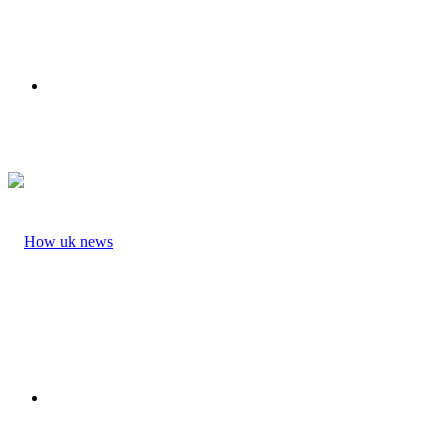
Menu
Search