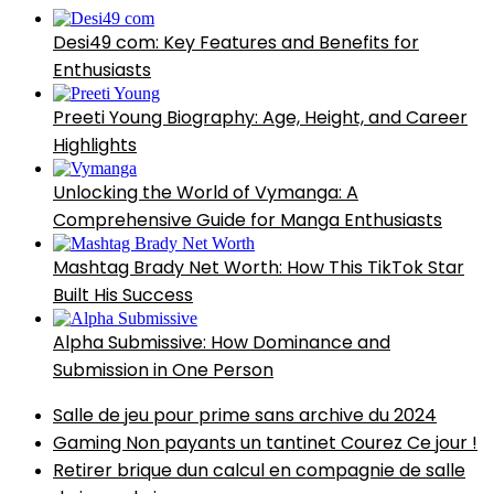
Desi49 com: Key Features and Benefits for
Enthusiasts
Preeti Young Biography: Age, Height, and Career
Highlights
Unlocking the World of Vymanga: A
Comprehensive Guide for Manga Enthusiasts
Mashtag Brady Net Worth: How This TikTok Star
Built His Success
Alpha Submissive: How Dominance and
Submission in One Person
Salle de jeu pour prime sans archive du 2024
Gaming Non payants un tantinet Courez Ce jour !
Retirer brique dun calcul en compagnie de salle