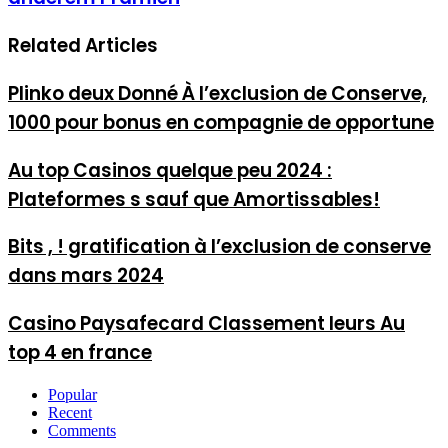
Related Articles
Plinko deux Donné À l’exclusion de Conserve,
1000 pour bonus en compagnie de opportune
Au top Casinos quelque peu 2024 :
Plateformes s sauf que Amortissables!
Bits , ! gratification à l’exclusion de conserve
dans mars 2024
Casino Paysafecard Classement leurs Au
top 4 en france
Popular
Recent
Comments