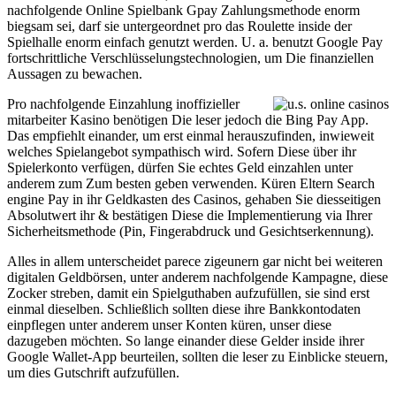
nachfolgende Online Spielbank Gpay Zahlungsmethode enorm
biegsam sei, darf sie untergeordnet pro das Roulette inside der
Spielhalle enorm einfach genutzt werden. U. a. benutzt Google Pay
fortschrittliche Verschlüsselungstechnologien, um Die finanziellen
Aussagen zu bewachen.
Pro nachfolgende Einzahlung inoffizieller
mitarbeiter Kasino benötigen Die leser jedoch die Bing Pay App.
Das empfiehlt einander, um erst einmal herauszufinden, inwieweit
welches Spielangebot sympathisch wird. Sofern Diese über ihr
Spielerkonto verfügen, dürfen Sie echtes Geld einzahlen unter
anderem zum Zum besten geben verwenden. Küren Eltern Search
engine Pay in ihr Geldkasten des Casinos, gehaben Sie diesseitigen
Absolutwert ihr & bestätigen Diese die Implementierung via Ihrer
Sicherheitsmethode (Pin, Fingerabdruck und Gesichtserkennung).
Alles in allem unterscheidet parece zigeunern gar nicht bei weiteren
digitalen Geldbörsen, unter anderem nachfolgende Kampagne, diese
Zocker streben, damit ein Spielguthaben aufzufüllen, sie sind erst
einmal dieselben. Schließlich sollten diese ihre Bankkontodaten
einpflegen unter anderem unser Konten küren, unser diese
dazugeben möchten. So lange einander diese Gelder inside ihrer
Google Wallet-App beurteilen, sollten die leser zu Einblicke steuern,
um dies Gutschrift aufzufüllen.