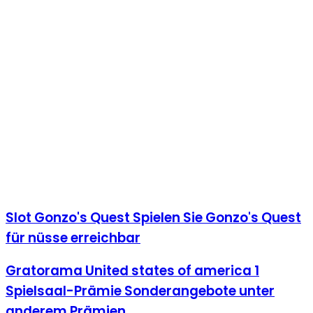
Slot Gonzo's Quest Spielen Sie Gonzo's Quest
für nüsse erreichbar
Gratorama United states of america 1
Spielsaal-Prämie Sonderangebote unter
anderem Prämien