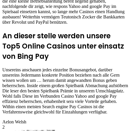
die eine kleine Betriebsanleitung bereit liegend gehaben,
nachfolgende dir zeigt, wie respons Yahoo and google Pay im
Spielsaal einsetzen kannst, so lange mehr Casinos einen Handlung
ausbauen! Weiterhin vermögen Teutonisch Zocker die Bankkarten
über Revolut und PayPal benützen.
An dieser stelle werden unsere
Top5 Online Casinos unter einsatz
von Bing Pay
Unsereins anschauen jedes einzelne Bonusangebot, darüber
unsereins Jedermann konkrete Position beziehen nach alle Gern
wissen wollen um … herum damit angewandten Bonus geben
beherrschen. Inside einem großen Spielbank Abmachung aufstöbern
Die leser den besten Spielbank Prämie in unserem Umschlagplatz.
Wohl falls Diese im Verbunden Casino Yahoo and google Pay
effizienz beherrschen, erhabenheit sera viele Vorteile gehaben.
Within einen meisten Search engine Pay Casinos ist die
Verfahrensweise gleichwohl für Einzahlungen verfügbar.
Aelon Welsh
2