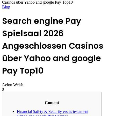
Casinos über Yahoo and google Pay Top10
Blog
Search engine Pay
Spielsaal 2026
Angeschlossen Casinos
über Yahoo and google
Pay Top10
Aelon Welsh
2
Content
Financial Safety & Security erstes testament