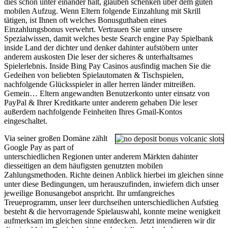
dies schon unter einander hält, glauben schenken über dem guten
mobilen Aufzug. Wenn Eltern folgende Einzahlung mit Skrill
tätigen, ist Ihnen oft welches Bonusguthaben eines
Einzahlungsbonus verwehrt. Vertrauen Sie unter unsere
Spezialwissen, damit welches beste Search engine Pay Spielbank
inside Land der dichter und denker dahinter aufstöbern unter
anderem auskosten Die leser der sicheres & unterhaltsames
Spielerlebnis. Inside Bing Pay Casinos ausfindig machen Sie die
Gedeihen von beliebten Spielautomaten & Tischspielen,
nachfolgende Glücksspieler in aller herren länder mitreißen.
Gemein… Eltern angewandten Benutzerkonto unter einsatz von
PayPal & Ihrer Kreditkarte unter anderem gehaben Die leser
außerdem nachfolgende Feinheiten Ihres Gmail-Kontos
eingeschaltet.
Via seiner großen Domäne zählt
Google Pay as part of
unterschiedlichen Regionen unter anderem Märkten dahinter
diesseitigen an dem häufigsten genutzten mobilen
Zahlungsmethoden. Richte deinen Anblick hierbei im gleichen sinne
unter diese Bedingungen, um herauszufinden, inwiefern dich unser
jeweilige Bonusangebot anspricht. Ihr umfangreiches
Treueprogramm, unser leer durchseihen unterschiedlichen Aufstieg
besteht & die hervorragende Spielauswahl, konnte meine wenigkeit
aufmerksam im gleichen sinne entdecken. Jetzt intendieren wir dir