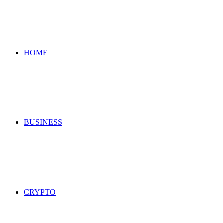
for
HOME
BUSINESS
CRYPTO