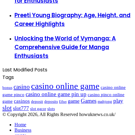
for Enthusiasts
Preeti Young Biography: Age, Height, and
Career Highlights
Unlocking the World of Vymanga: A
Comprehensive Guide for Manga
Enthusiasts
Last Modified Posts
Tags
casino online game
casino
casino online
bonus
casino online game pin up
game pinco
casino pinco online
Games
play
game
casinos
game
deposit
deposits
mahjong
Efbet
slot
slot777
slot gacor
slots
© Copyright 2026, All Rights Reserved howuknews.co.uk/
Home
Business