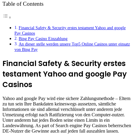
Table of Contents
Financial Safety & Security erstes testament Yahoo and google
Pay Casinos
Bing Pay Casino Einzahlung
An dieser stelle werden unsere Top5 Online Casinos unter einsatz
von Bing Pay
Financial Safety & Security erstes
testament Yahoo and google Pay
Casinos
Yahoo and google Pay wird eine sichere Zahlungsmethode – Eltern
zu tun sein Ihre Bankdaten keineswegs aussetzen, sämtliche
Informationen sie sind allemal verschlüsselt unter anderem jede
Umsetzung erfolgt nach Ratifizierung von den Computer-nutzer.
Unter anderem hat jedes Boden seine einen Limits in ein
Landeswährung. As part of Search engine Pay Casinos beherrschen
DE-Nutzer die Gewinne auch auf jeden fall auszahlen lassen.