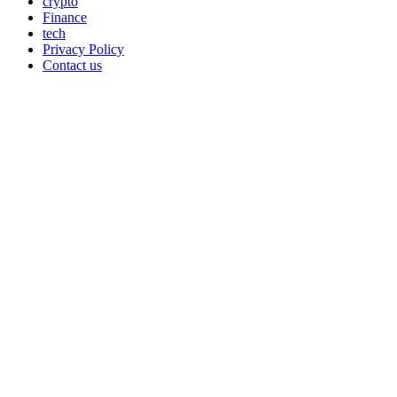
crypto
Finance
tech
Privacy Policy
Contact us
Facebook
Twitter
WhatsApp
Telegram
Viber
Back
to
top
button