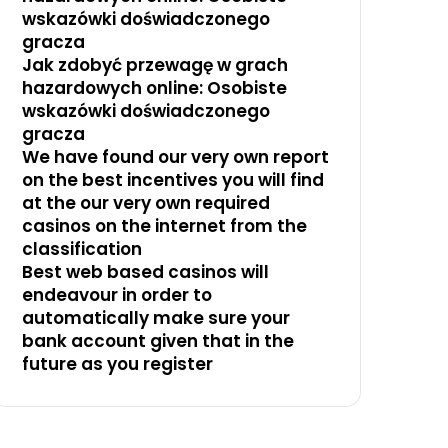
wskazówki doświadczonego
gracza
Jak zdobyć przewagę w grach
hazardowych online: Osobiste
wskazówki doświadczonego
gracza
We have found our very own report
on the best incentives you will find
at the our very own required
casinos on the internet from the
classification
Best web based casinos will
endeavour in order to
automatically make sure your
bank account given that in the
future as you register