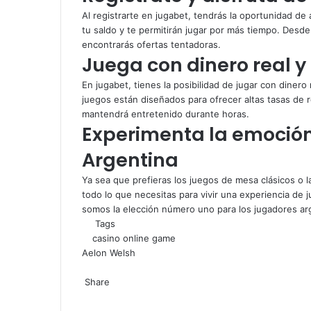
Al registrarte en
jugabet
, tendrás la oportunidad de
tu saldo y te permitirán jugar por más tiempo. Desd
encontrarás ofertas tentadoras.
Juega con dinero real 
En
jugabet
, tienes la posibilidad de jugar con diner
juegos están diseñados para ofrecer altas tasas de 
mantendrá entretenido durante horas.
Experimenta la emoción 
Argentina
Ya sea que prefieras los juegos de mesa clásicos o
todo lo que necesitas para vivir una experiencia de 
somos la elección número uno para los jugadores ar
Tags
casino online game
Aelon Welsh
Facebook
Twitter
LinkedIn
Tumblr
Pinterest
Reddit
Share
Facebook
Twitter
LinkedIn
Tumblr
Pinterest
Reddit
Share
Print
via