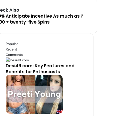
eck Also
0% Anticipate Incentive As much as ?
se
000 + twenty-five Spins
Popular
Recent
Comments
Desi49 com: Key Features and
Benefits for Enthusiasts