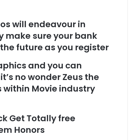
os will endeavour in
ly make sure your bank
the future as you register
raphics and you can
it’s no wonder Zeus the
 within Movie industry
 Get Totally free
eem Honors