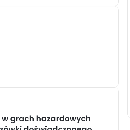
 w grach hazardowych
kazówki doświadczonego