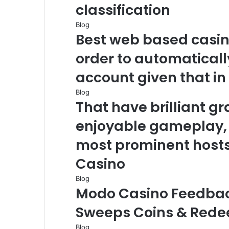
classification
Blog
Best web based casin
order to automatical
account given that in 
Blog
That have brilliant g
enjoyable gameplay, 
most prominent hosts
Casino
Blog
Modo Casino Feedback
Sweeps Coins & Red
Blog