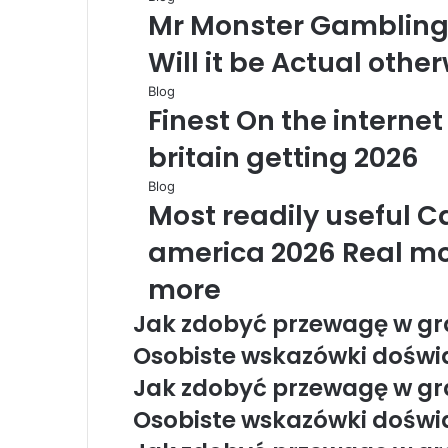
Mr Monster Gambling 
Will it be Actual othe
Blog
Finest On the internet
britain getting 2026
Blog
Most readily useful C
america 2026 Real m
more
Jak zdobyć przewagę w gr
Osobiste wskazówki dośw
Jak zdobyć przewagę w gr
Osobiste wskazówki dośw