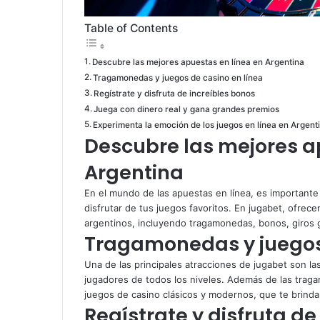
Table of Contents
Descubre las mejores apuestas en línea en Argentina
Tragamonedas y juegos de casino en línea
Regístrate y disfruta de increíbles bonos
Juega con dinero real y gana grandes premios
Experimenta la emoción de los juegos en línea en Argent
Descubre las mejores a
Argentina
En el mundo de las apuestas en línea, es importante
disfrutar de tus juegos favoritos. En
jugabet
, ofrece
argentinos, incluyendo tragamonedas, bonos, giros 
Tragamonedas y juegos 
Una de las principales atracciones de
jugabet
son la
jugadores de todos los niveles. Además de las trag
juegos de casino clásicos y modernos, que te brinda
Regístrate y disfruta de