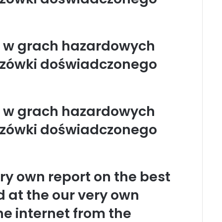
 w grach hazardowych
kazówki doświadczonego
 w grach hazardowych
kazówki doświadczonego
ry own report on the best
nd at the our very own
he internet from the