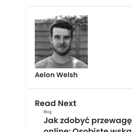
Email
Aelon Welsh
Read Next
Blog
Jak zdobyć przewagę
online: Osobiste ws