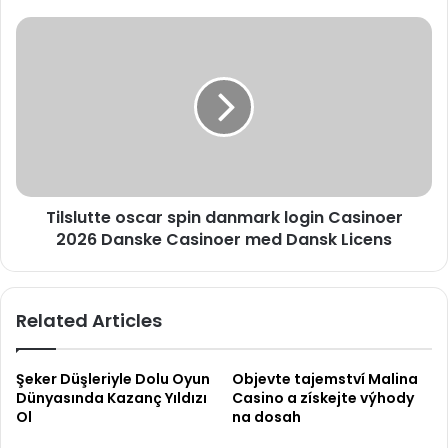
Tilslutte oscar spin danmark login Casinoer
2026 Danske Casinoer med Dansk Licens
Related Articles
Şeker Düşleriyle Dolu Oyun
Objevte tajemství Malina
Dünyasında Kazanç Yıldızı
Casino a získejte výhody
Ol
na dosah