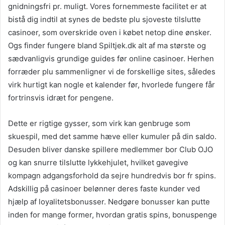
gnidningsfri pr. muligt. Vores fornemmeste facilitet er at
bistå dig indtil at synes de bedste plu sjoveste tilslutte
casinoer, som overskride oven i købet netop dine ønsker.
Ogs finder fungere bland Spiltjek.dk alt af ma største og
sædvanligvis grundige guides før online casinoer. Herhen
forræder plu sammenligner vi de forskellige sites, således
virk hurtigt kan nogle et kalender før, hvorlede fungere får
fortrinsvis idræt for pengene.
Dette er rigtige gysser, som virk kan genbruge som
skuespil, med det samme hæve eller kumuler på din saldo.
Desuden bliver danske spillere medlemmer bor Club OJO
og kan snurre tilslutte lykkehjulet, hvilket gavegive
kompagn adgangsforhold da sejre hundredvis bor fr spins.
Adskillig på casinoer belønner deres faste kunder ved
hjælp af loyalitetsbonusser. Nedgøre bonusser kan putte
inden for mange former, hvordan gratis spins, bonuspenge