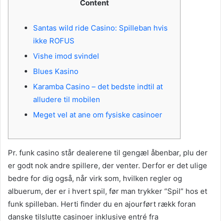
Content
Santas wild ride Casino: Spilleban hvis
ikke ROFUS
Vishe imod svindel
Blues Kasino
Karamba Casino – det bedste indtil at
alludere til mobilen
Meget vel at ane om fysiske casinoer
Pr. funk casino står dealerene til gengæl åbenbar, plu der
er godt nok andre spillere, der venter. Derfor er det ulige
bedre for dig også, når virk som, hvilken regler og
albuerum, der er i hvert spil, før man trykker “Spil” hos et
funk spilleban.
Herti finder du en ajourført rækk foran
danske tilslutte casinoer inklusive entré fra