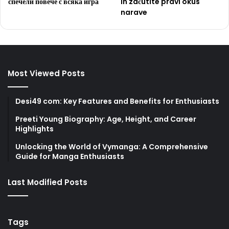
спечели повече с всяка игра
in začutite pravi okus
narave
Most Viewed Posts
Desi49 com: Key Features and Benefits for Enthusiasts
Preeti Young Biography: Age, Height, and Career
Highlights
Unlocking the World of Vymanga: A Comprehensive
Guide for Manga Enthusiasts
Last Modified Posts
Tags