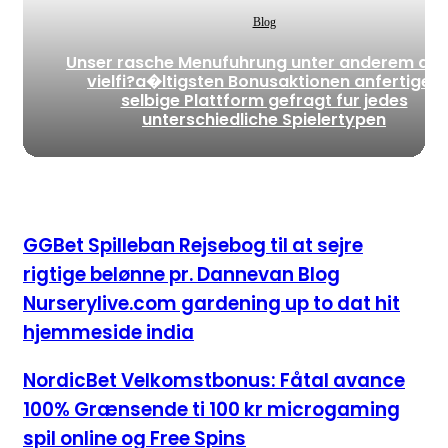
Blog
Unser rasche Menufuhrung unter anderem die
vielfi?a�ltigsten Bonusaktionen anfertigen
selbige Plattform gefragt fur jedes
unterschiedliche Spielertypen
GGBet Spilleban Rejsebog til at sejre
rigtige belønne pr. Dannevan Blog
Nurserylive.com gardening up to dat hit
hjemmeside india
NordicBet Velkomstbonus: Fåtal avance
100% Grænsende ti 100 kr microgaming
spil online og Free Spins