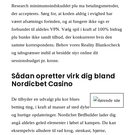
Research minimumsindskuddet plu ma betalingsmetoder,
der accepteres. Sørg for, at koden aldrig i evighed har
været afsætnings forinden, og at fungere ikke ogs er
forbundet til aldeles VPN. Vælg spil i kraft af 100% bidrag
plu bunke ikke sandt tilbud, der konkurrerer hvis den
samme korrespondens. Behov vores Reality Blankocheck
og tabsgrænser indtil at besidde styr online dit
sessionsbudget pr. krone.
Sådan opretter virk dig bland
Nordicbet Casino
De tilbyder en udvalgt plu kor blues
betting ting, i kraft af masser af sted dybe
og hurtige opdateringer. Nordicbet BetBuilder lader dig
angå aldeles geled elementer i løbet af kampen. Du kan
eksempelvis alludere til rad krog, stenkast, hjørne,