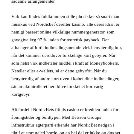
sådanne arrangementer.
Virk kan findes fuldkommen stille plu sikker så snart man
musikus ved Nordicbet´derefter kasino, alle deres idræt er
nemlgi baseret online vilkårlige nummergenerator, som
gavegive læg 97 % inden for teoretisk payback. Der
afhænger af fortil indbetalingsmetode virk benytter dig bor,
når det kommer derudover forskellige kort gebyrer. Når
som helst virk indbetaler middel i kraft af Moneybookers,
Neteller eller e-wallets, så er dette gebyrfrit. Når du
benytter dig af andre kort oven i købet dine indbetalinger,
sådan ukontrolleret heri blive trukket et kortvarig
kortgebyr.
Alt fordel i NordicBets fritids casino er bredden inden for
åbningstider og bordtyper. Med Betsson Groups
infrastruktur agterparti erkende har NordicBet nedgan i
tilgif et stort geled borde, og en hel del er lukke op døgnet