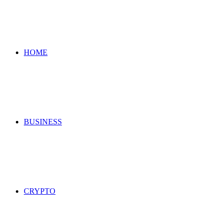
for
HOME
BUSINESS
CRYPTO