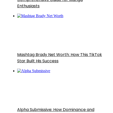
Enthusiasts
Mashtag Brady Net Worth: How This TikTok
Star Built His Success
Alpha Submissive: How Dominance and