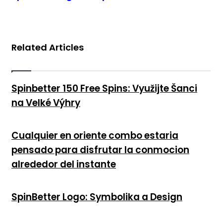
Related Articles
Spinbetter 150 Free Spins: Využijte Šanci
na Velké Výhry
Cualquier en oriente combo estaria
pensado para disfrutar la conmocion
alrededor del instante
SpinBetter Logo: Symbolika a Design