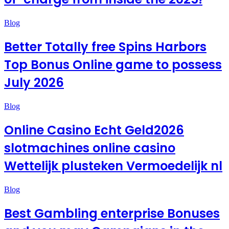
Blog
Better Totally free Spins Harbors
Top Bonus Online game to possess
July 2026
Blog
Online Casino Echt Geld2026
slotmachines online casino
Wettelijk plusteken Vermoedelijk nl
Blog
Best Gambling enterprise Bonuses