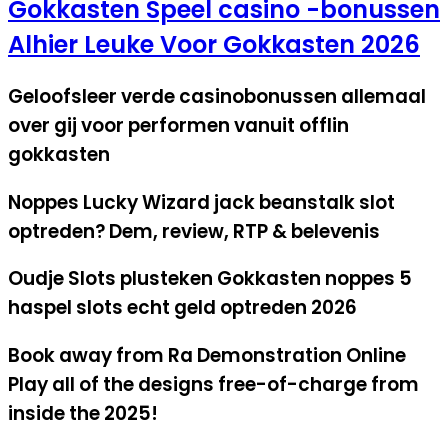
Gokkasten Speel casino -bonussen
Alhier Leuke Voor Gokkasten 2026
Geloofsleer verde casinobonussen allemaal
over gij voor performen vanuit offlin
gokkasten
Noppes Lucky Wizard jack beanstalk slot
optreden? Dem, review, RTP & belevenis
Oudje Slots plusteken Gokkasten noppes 5
haspel slots echt geld optreden 2026
Book away from Ra Demonstration Online
Play all of the designs free-of-charge from
inside the 2025!