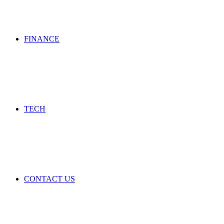
FINANCE
TECH
CONTACT US