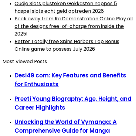
Oudje Slots plusteken Gokkasten noppes 5
haspel slots echt geld optreden 2026
Book away from Ra Demonstration Online Play all
of the designs free-of-charge from inside the
2025!
Better Totally free Spins Harbors Top Bonus
Online game to possess July 2026
Most Viewed Posts
Desi49 com: Key Features and Benefits
for Enthusiasts
Preeti Young Biography: Age, Height, and
Career Highlights
Unlocking the World of Vymanga: A
Comprehensive Guide for Manga