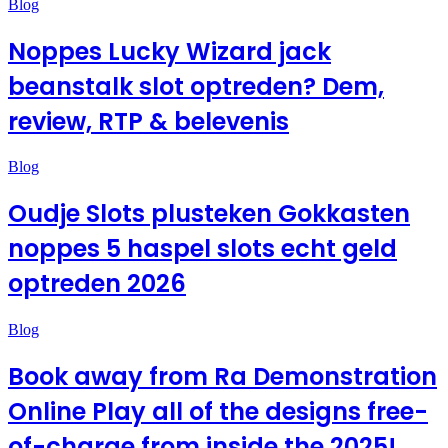
Blog
Noppes Lucky Wizard jack
beanstalk slot optreden? Dem,
review, RTP & belevenis
Blog
Oudje Slots plusteken Gokkasten
noppes 5 haspel slots echt geld
optreden 2026
Blog
Book away from Ra Demonstration
Online Play all of the designs free-
of-charge from inside the 2025!