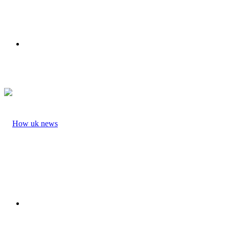
Menu
Search