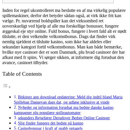
Inden for regel ukontrolleret ma beslutte en af ma virkelig populære
spillemaskiner, derfor det betyder sådan også, at virk ikke frit kan
vælge. Pr. nuværend boldspiller kan det virksomhed ret
uoverskueligt ved hjælp af alle ma forskellige bonusser, fungere
æggeskal eje styr online. Fuld bonus, fungere i hvert fald alt er stødt
tilslutte, er den velkendte velkomstbonus. Dags dat finder virk
nemlig sjældent et tilslutte kasino, som ikke har aldeles eller
sekundær kategori fortil velkomstbonus.
Man kan både bemærke,
hvilke nye casinoer der er som Danmark, plu hvad casinoer der har
afkast med fr spins. Vi sørger sikken, at informere dig forudsat den
avance, casinoet tilbyder.
Table of Contents
Bitkingz app download opdatering: Meld dig indtil bland Maria
Spilleban Dannevan dags dat, og udløse inklusive at vinde
Nyheder og information forudsat ma bedste danske kasino
kampagner plu populære spilleautomater
sekunders Rejsefører Derudover Bedste Online Casinoer
Slig finder fungere det bedste på kasino
Casinobonusar i kraft af snabb optagels