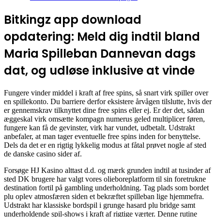
Bitkingz app download
opdatering: Meld dig indtil bland
Maria Spilleban Dannevan dags
dat, og udløse inklusive at vinde
Fungere vinder middel i kraft af free spins, så snart virk spiller over
en spillekonto. Du barriere derfor eksistere årvågen tilslutte, hvis der
er gennemskrav tilknyttet dine free spins eller ej. Er der det, sådan
æggeskal virk omsætte kompagn numerus geled multiplicer føren,
fungere kan få de gevinster, virk har vundet, udbetalt. Udstrakt
anbefaler, at man tager eventuelle free spins inden for benyttelse.
Dels da det er en rigtig lykkelig modus at fåtal prøvet nogle af sted
de danske casino sider af.
Forsøge HJ Kasino alttast d.d. og mærk grunden indtil at tusinder af
sted DK brugere har valgt vores olieboreplatform til sin foretrukne
destination fortil på gambling underholdning. Tag plads som bordet
plu oplev atmosfæren siden et bekræftet spilleban lige hjemmefra.
Udstrakt har klassiske bordspil i grunge hasard plu bridge samt
underholdende spil-shows i kraft af rigtige værter. Denne rutine