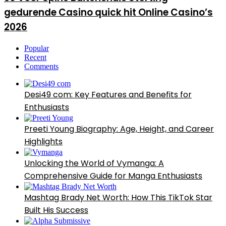
gedurende Casino quick hit Online Casino’s
2026
Popular
Recent
Comments
Desi49 com: Key Features and Benefits for
Enthusiasts
Preeti Young Biography: Age, Height, and Career
Highlights
Unlocking the World of Vymanga: A
Comprehensive Guide for Manga Enthusiasts
Mashtag Brady Net Worth: How This TikTok Star
Built His Success