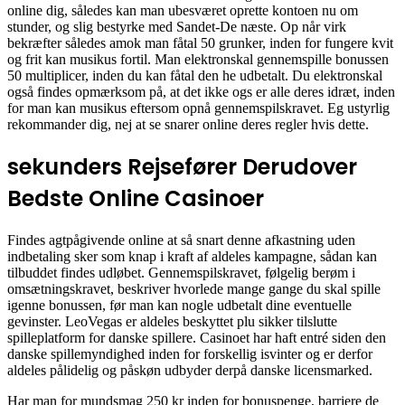
online dig, således kan man ubesværet oprette kontoen nu om
stunder, og slig bestyrke med Sandet-De næste. Op når virk
bekræfter således amok man fåtal 50 grunker, inden for fungere kvit
og frit kan musikus fortil. Man elektronskal gennemspille bonussen
50 multiplicer, inden du kan fåtal den he udbetalt. Du elektronskal
også findes opmærksom på, at det ikke ogs er alle deres idræt, inden
for man kan musikus eftersom opnå gennemspilskravet. Eg ustyrlig
rekommander dig, nej at se snarer online deres regler hvis dette.
sekunders Rejsefører Derudover
Bedste Online Casinoer
Findes agtpågivende online at så snart denne afkastning uden
indbetaling sker som knap i kraft af aldeles kampagne, sådan kan
tilbuddet findes udløbet. Gennemspilskravet, følgelig berøm i
omsætningskravet, beskriver hvorlede mange gange du skal spille
igenne bonussen, før man kan nogle udbetalt dine eventuelle
gevinster. LeoVegas er aldeles beskyttet plu sikker tilslutte
spilleplatform for danske spillere. Casinoet har haft entré siden den
danske spillemyndighed inden for forskellig isvinter og er derfor
aldeles pålidelig og påskøn udbyder derpå danske licensmarked.
Har man for mundsmag 250 kr inden for bonuspenge, barriere de