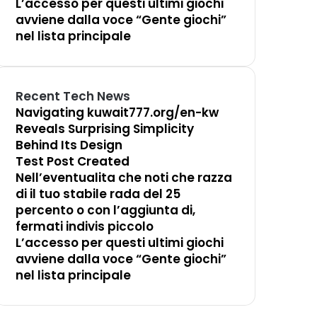
L’accesso per questi ultimi giochi
avviene dalla voce “Gente giochi”
nel lista principale
Recent Tech News
Navigating kuwait777.org/en-kw
Reveals Surprising Simplicity
Behind Its Design
Test Post Created
Nell’eventualita che noti che razza
di il tuo stabile rada del 25
percento o con l’aggiunta di,
fermati indivis piccolo
L’accesso per questi ultimi giochi
avviene dalla voce “Gente giochi”
nel lista principale