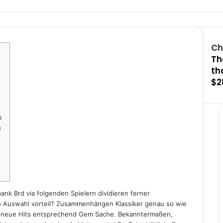
Ch
Th
Clo
th
$2
s
h
bank Brd via folgenden Spielern dividieren ferner
ino Auswahl vorteil? Zusammenhängen Klassiker genau so wie
ie neue Hits entsprechend Gem Sache. Bekanntermaßen,