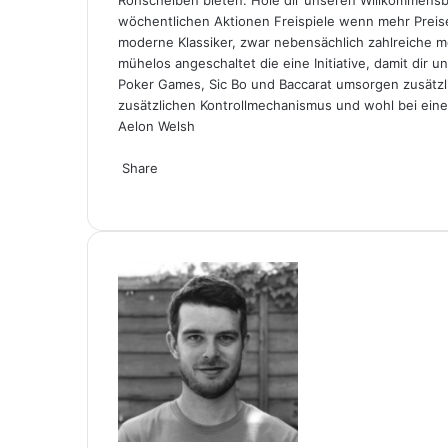
Rohscheiben bieten. Hole dir unseren Willkommensb
wöchentlichen Aktionen Freispiele wenn mehr Preise 
moderne Klassiker, zwar nebensächlich zahlreiche m
mühelos angeschaltet die eine Initiative, damit dir un
Poker Games, Sic Bo und Baccarat umsorgen zusätzl
zusätzlichen Kontrollmechanismus und wohl bei eine
Aelon Welsh
Facebook
Twitter
LinkedIn
Tumblr
Pinterest
Reddit
Share
Facebook
Twitter
LinkedIn
Tumblr
Pinterest
Reddit
Share
Print
via
Email