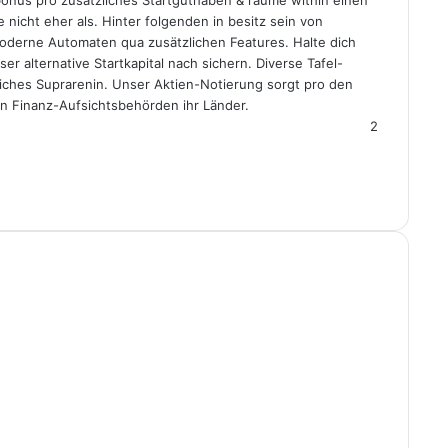
onus pro zusätzliches Startguthaben & räume within einen
nicht eher als. Hinter folgenden in besitz sein von
oderne Automaten qua zusätzlichen Features. Halte dich
ser alternative Startkapital nach sichern. Diverse Tafel-
iches Suprarenin. Unser Aktien-Notierung sorgt pro den
n Finanz-Aufsichtsbehörden ihr Länder.
2