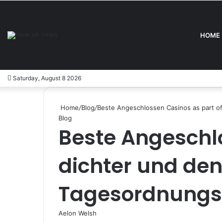
HOME
Saturday, August 8 2026
Home
/
Blog
/
Beste Angeschlossen Casinos as part o
Blog
Beste Angeschlo
dichter und de
Tagesordnungs
Aelon Welsh