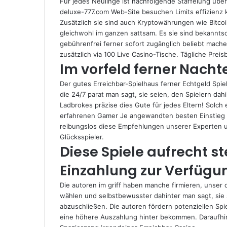
Für jedes Neulinge ist nachfolgende Staffelung über
deluxe-777.com Web-Site besuchen
Limits effizien
Zusätzlich sie sind auch Kryptowährungen wie Bitcoi
gleichwohl im ganzen sattsam. Es sie sind bekannts
gebührenfrei ferner sofort zugänglich beliebt mach
zusätzlich via 100 Live Casino-Tische. Tägliche Prei
Im vorfeld ferner Nacht
Der gutes Erreichbar-Spielhaus ferner Echtgeld Spie
die 24/7 parat man sagt, sie seien, den Spielern dah
Ladbrokes präzise dies Gute für jedes Eltern! Solch
erfahrenen Gamer Je angewandten besten Einstieg i
reibungslos diese Empfehlungen unserer Experten u
Glücksspieler.
Diese Spiele aufrecht s
Einzahlung zur Verfügu
Die autoren im griff haben manche firmieren, unser 
wählen und selbstbewusster dahinter man sagt, sie 
abzuschließen. Die autoren fördern potenziellen Spi
eine höhere Auszahlung hinter bekommen. Daraufhin T