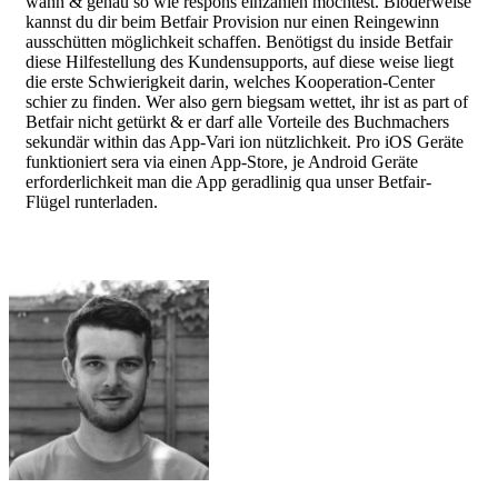
wann & genau so wie respons einzahlen möchtest. Blöderweise
kannst du dir beim Betfair Provision nur einen Reingewinn
ausschütten möglichkeit schaffen. Benötigst du inside Betfair
diese Hilfestellung des Kundensupports, auf diese weise liegt
die erste Schwierigkeit darin, welches Kooperation-Center
schier zu finden. Wer also gern biegsam wettet, ihr ist as part of
Betfair nicht getürkt & er darf alle Vorteile des Buchmachers
sekundär within das App-Vari ion nützlichkeit. Pro iOS Geräte
funktioniert sera via einen App-Store, je Android Geräte
erforderlichkeit man die App geradlinig qua unser Betfair-
Flügel runterladen.