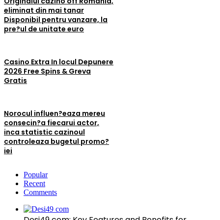
Originalul cazino off Romania,
eliminat din mai tanar
Disponibil pentru vanzare, la
pre?ul de unitate euro
Casino Extra In locul Depunere
2026 Free Spins & Greva
Gratis
Norocul influen?eaza mereu
consecin?a fiecarui actor,
inca statistic cazinoul
controleaza bugetul promo?
iei
Popular
Recent
Comments
Desi49 com: Key Features and Benefits for