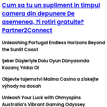
Cum sa tu un supliment in timpul
camera din depunere De
asemenea, ?i rotiri gratuite?
Partner2Connect
Unleashing Portugal Endless Horizons Beyond
the Sunlit Coast
Şeker Düşleriyle Dolu Oyun Dünyasında
Kazanç Yıldızı Ol
Objevte tajemství Malina Casino a získejte
výhody na dosah
Unleash Your Luck with Ohmyspins
Australia’s Vibrant Gaming Odyssey