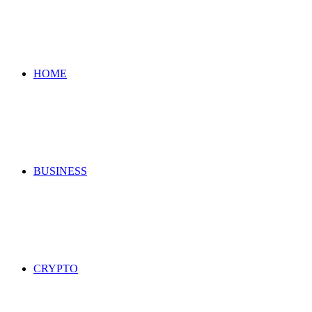
for
HOME
BUSINESS
CRYPTO