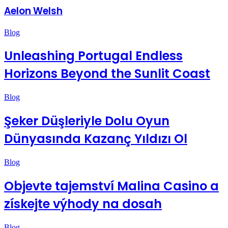
Aelon Welsh
Blog
Unleashing Portugal Endless
Horizons Beyond the Sunlit Coast
Blog
Şeker Düşleriyle Dolu Oyun
Dünyasında Kazanç Yıldızı Ol
Blog
Objevte tajemství Malina Casino a
získejte výhody na dosah
Blog