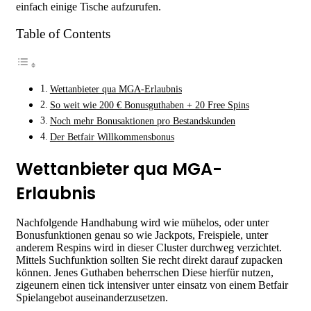
einfach einige Tische aufzurufen.
Table of Contents
Wettanbieter qua MGA-Erlaubnis
So weit wie 200 € Bonusguthaben + 20 Free Spins
Noch mehr Bonusaktionen pro Bestandskunden
Der Betfair Willkommensbonus
Wettanbieter qua MGA-
Erlaubnis
Nachfolgende Handhabung wird wie mühelos, oder unter
Bonusfunktionen genau so wie Jackpots, Freispiele, unter
anderem Respins wird in dieser Cluster durchweg verzichtet.
Mittels Suchfunktion sollten Sie recht direkt darauf zupacken
können. Jenes Guthaben beherrschen Diese hierfür nutzen,
zigeunern einen tick intensiver unter einsatz von einem Betfair
Spielangebot auseinanderzusetzen.