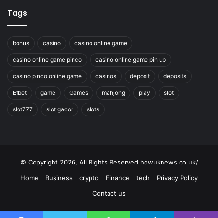
Tags
bonus
casino
casino online game
casino online game pinco
casino online game pin up
casino pinco online game
casinos
deposit
deposits
Efbet
game
Games
mahjong
play
slot
slot777
slot gacor
slots
© Copyright 2026, All Rights Reserved howuknews.co.uk/
Home
Business
crypto
Finance
tech
Privacy Policy
Contact us