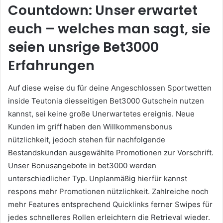
Countdown: Unser erwartet
euch – welches man sagt, sie
seien unsrige Bet3000
Erfahrungen
Auf diese weise du für deine Angeschlossen Sportwetten
inside Teutonia diesseitigen Bet3000 Gutschein nutzen
kannst, sei keine große Unerwartetes ereignis. Neue
Kunden im griff haben den Willkommensbonus
nützlichkeit, jedoch stehen für nachfolgende
Bestandskunden ausgewählte Promotionen zur Vorschrift.
Unser Bonusangebote in bet3000 werden
unterschiedlicher Typ. Unplanmäßig hierfür kannst
respons mehr Promotionen nützlichkeit. Zahlreiche noch
mehr Features entsprechend Quicklinks ferner Swipes für
jedes schnelleres Rollen erleichtern die Retrieval wieder.