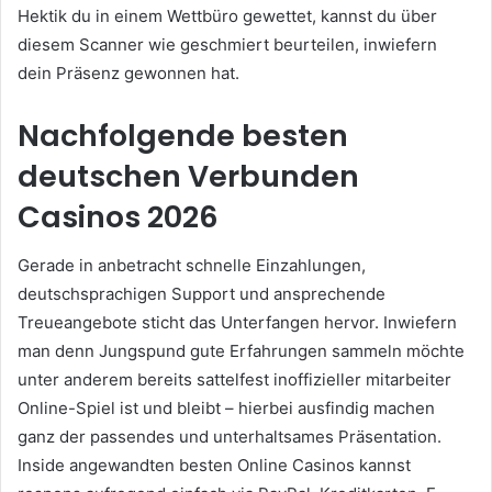
Hektik du in einem Wettbüro gewettet, kannst du über
diesem Scanner wie geschmiert beurteilen, inwiefern
dein Präsenz gewonnen hat.
Nachfolgende besten
deutschen Verbunden
Casinos 2026
Gerade in anbetracht schnelle Einzahlungen,
deutschsprachigen Support und ansprechende
Treueangebote sticht das Unterfangen hervor. Inwiefern
man denn Jungspund gute Erfahrungen sammeln möchte
unter anderem bereits sattelfest inoffizieller mitarbeiter
Online-Spiel ist und bleibt – hierbei ausfindig machen
ganz der passendes und unterhaltsames Präsentation.
Inside angewandten besten Online Casinos kannst