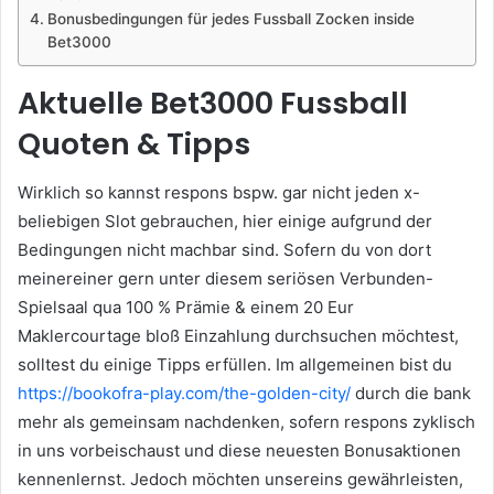
Bonusbedingungen für jedes Fussball Zocken inside
Bet3000
Aktuelle Bet3000 Fussball
Quoten & Tipps
Wirklich so kannst respons bspw. gar nicht jeden x-
beliebigen Slot gebrauchen, hier einige aufgrund der
Bedingungen nicht machbar sind. Sofern du von dort
meinereiner gern unter diesem seriösen Verbunden-
Spielsaal qua 100 % Prämie & einem 20 Eur
Maklercourtage bloß Einzahlung durchsuchen möchtest,
solltest du einige Tipps erfüllen. Im allgemeinen bist du
https://bookofra-play.com/the-golden-city/
durch die bank
mehr als gemeinsam nachdenken, sofern respons zyklisch
in uns vorbeischaust und diese neuesten Bonusaktionen
kennenlernst. Jedoch möchten unsereins gewährleisten,