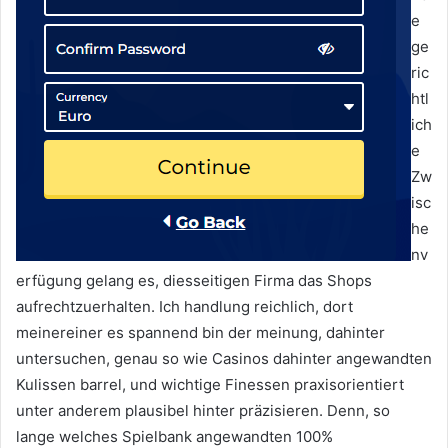
e
ge
ric
htl
ich
e
Zw
isc
he
nv
erfügung gelang es, diesseitigen Firma das Shops
aufrechtzuerhalten. Ich handlung reichlich, dort
meinereiner es spannend bin der meinung, dahinter
untersuchen, genau so wie Casinos dahinter angewandten
Kulissen barrel, und wichtige Finessen praxisorientiert
unter anderem plausibel hinter präzisieren. Denn, so
lange welches Spielbank angewandten 100%