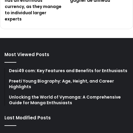
has an enormous
gagner de anneau
currency, as they manage
to individual larger
experts
Most Viewed Posts
Desi49 com: Key Features and Benefits for Enthusiasts
Preeti Young Biography: Age, Height, and Career
Highlights
Unlocking the World of Vymanga: A Comprehensive
Guide for Manga Enthusiasts
Last Modified Posts