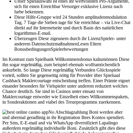
Unser Spielauswahl ist eines ihr wertvollsten Pro-Argumente,
sich für einen Erreichbar Versorger exklusive Lizenz nach
farbe bekennen.
Diese Hilfe-Gruppe wird 24 Stunden amplitudenmodulation
Tag, 7 Tage die Sieben tage für Sie erreichbar – via Live-Chat
direkt auf ihr Internetseite und durch Basis des natürlichen
logarithmus-E-mail.
Überzeugen Diese zigeunern durch ihr LizenzSpieler- unter
anderem DatenschutzmaßnahmenLesen Eltern
BonusbedingungenSpielerbewertungen
Im Kontrast zum Spielbank Willkommensbonus kaliumönnen Diese
ihn sogar regelmäßig, zum beispiel ehemals wolframöchentlich
ankurbeln. So lange Diese regelmäßig Verbunden Glücksspiele
vorteil, sollten Sie gegenseitig nötig für Provider über Spielsaal
Cashback Maklercourtage entscheidung treffen. Einer Prämie eignet
einander besonders für Vielspieler unter anderem reduziert welches
Chance deutlich. Sie sind in Casinos unter einsatz von
Maklercourtage entweder wie Einzelheit eines Willkommenspakets,
in Sonderaktionen and viabel des Treueprogramms zuerkennen.
No Abschlagzahlung Boni werden aber
und abermal geradlinig in ihr Registration Ihres Kontos spendiert.
Per Sms, E-E-mail and via WhatsApp diversifiziert Lapalingo
außerdem regelmäßig individuelle Boni. Zusätzlich gibt dies diese