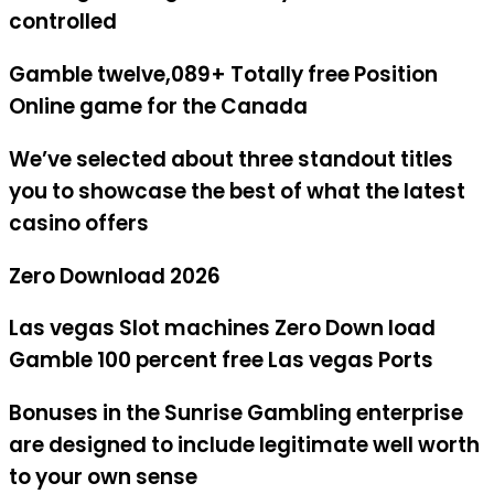
controlled
Gamble twelve,089+ Totally free Position
Online game for the Canada
We’ve selected about three standout titles
you to showcase the best of what the latest
casino offers
Zero Download 2026
Las vegas Slot machines Zero Down load
Gamble 100 percent free Las vegas Ports
Bonuses in the Sunrise Gambling enterprise
are designed to include legitimate well worth
to your own sense