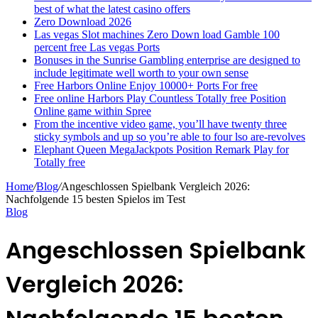
best of what the latest casino offers
Zero Download 2026
Las vegas Slot machines Zero Down load Gamble 100
percent free Las vegas Ports
Bonuses in the Sunrise Gambling enterprise are designed to
include legitimate well worth to your own sense
Free Harbors Online Enjoy 10000+ Ports For free
Free online Harbors Play Countless Totally free Position
Online game within Spree
From the incentive video game, you’ll have twenty three
sticky symbols and up so you’re able to four lso are-revolves
Elephant Queen MegaJackpots Position Remark Play for
Totally free
Home
/
Blog
/
Angeschlossen Spielbank Vergleich 2026:
Nachfolgende 15 besten Spielos im Test
Blog
Angeschlossen Spielbank
Vergleich 2026: