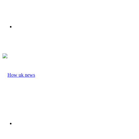
Menu
Search