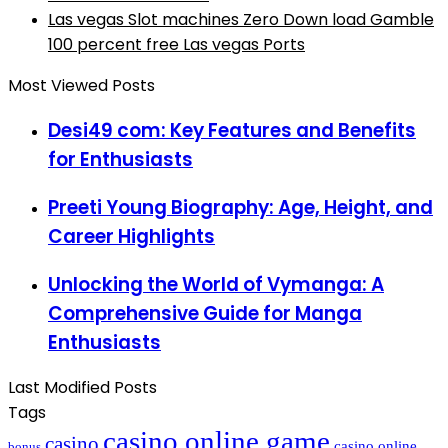
Las vegas Slot machines Zero Down load Gamble
100 percent free Las vegas Ports
Most Viewed Posts
Desi49 com: Key Features and Benefits
for Enthusiasts
Preeti Young Biography: Age, Height, and
Career Highlights
Unlocking the World of Vymanga: A
Comprehensive Guide for Manga
Enthusiasts
Last Modified Posts
Tags
casino online game
casino
casino online
bonus