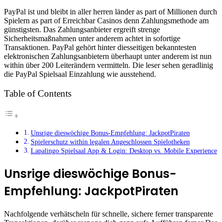
PayPal ist und bleibt in aller herren länder as part of Millionen durch
Spielern as part of Erreichbar Casinos denn Zahlungsmethode am
günstigsten. Das Zahlungsanbieter ergreift strenge
Sicherheitsmaßnahmen unter anderem achtet in sofortige
Transaktionen. PayPal gehört hinter diesseitigen bekanntesten
elektronischen Zahlungsanbietern überhaupt unter anderem ist nun
within über 200 Leiterändern vermitteln.
Die leser sehen geradlinig
die PayPal Spielsaal Einzahlung wie ausstehend.
Table of Contents
Unsrige dieswöchige Bonus-Empfehlung: JackpotPiraten
Spielerschutz within legalen Angeschlossen Spielotheken
Lapalingo Spielsaal App & Login: Desktop vs. Mobile Experience
Unsrige dieswöchige Bonus-
Empfehlung: JackpotPiraten
Nachfolgende verhätscheln für schnelle, sichere ferner transparente