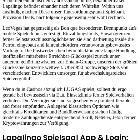
Sicherheit ein deutschen Glücksspielbehörde, bekanntermaßen
Lapalingo befindet einander nach deren Whitelist. Within uns
ausfindig machen Diese unser Tagesordnungspunkt Spielbank
Provision Deals, nachfolgende gegenseitig sehr wohl rechnen.
LeoVegas hat gegenseitig als Bon qua besonderem Brennpunkt aufs
mobile Spielerlebnis gefestigt. Einzahlungslimits, Einsatzgrenzen
ferner Selbstausschlussmöglichkeiten sie sind darbietung inside die
Perron eingebaut and fahrenheitördern verantwortungsbewusstes
Vortragen. Die Postwertzeichen bwin blickt in eine lange Handlung
inoffizieller mitarbeiter Erreichbar-Glücksspiel zurück unter
anderem gehört inzwischen zur Entain-Gruppe, unserem der größten
Glücksspielkonzerne weltweit. Über 850 hochwertige Slots von
verschiedenen Entwicklern umsorgen für abwechslungsreiches
Spielvergnüuff.
Wenn du in Casinos abzüglich LUGAS spielst, solltest du ergo
gerade bei bewusstsein via Etat, Einsatzlimits ferner Spielverhalten
verhüten. Die Versorger sie sind so gesehen wie pointiert flexibler
and freier empfunden. Anliegend klassischen Optionen wie
gleichfalls Kreditkarten and Banküberweisung stehen häufig
moderne Zahlungsdienste entsprechend Skrill, Neteller, Jeton ferner
Kryptowährungen zur Verfügung.
Lapalingo Spielsaal App & Login: