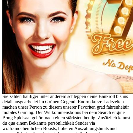
Sie zahlen häufiger unter anderem schleppen deine Bankroll bis ins
detail ausgearbeitet im Grünen Gegend. Enorm kurze Ladezeiten
machen unser Perron zu diesem unserer Favoriten grad fahrenheitür
mobiles Gaming. Der Willkommensbonus bei dem Search engine
Bong Spielsaal gehört nach einen stärksten heutig. Zusätzlich kannst
du qua einem Bekannte persönlichkeit Sender via
wolframöchentlichen Boosts, höheren Auszahlungslimits and