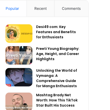
Popular
Recent
Comments
Desi49 com: Key
Features and Benefits
for Enthusiasts
Preeti Young Biography:
Age, Height, and Career
Highlights
Unlocking the World of
Vymanga: A
Comprehensive Guide
for Manga Enthusiasts
Mashtag Brady Net
Worth: How This TikTok
Star Built His Success