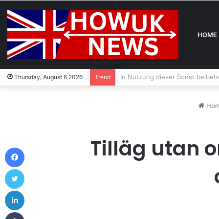
HOME
Vavada Casino Premia ️ Darmowe 
Thursday, August 6 2026
Trend
Ho
Tilläg utan 
Facebook
Twitter
LinkedIn
Tumblr