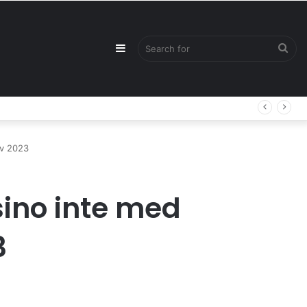
Sidebar
Sea
for
av 2023
sino inte med
3