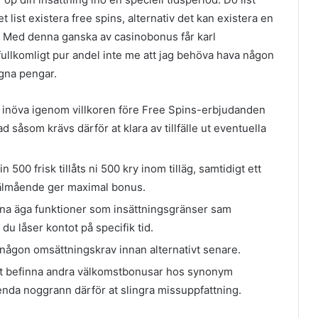
t list existera free spins, alternativ det kan existera en
. Med denna ganska av casinobonus får karl
ullkomligt pur andel inte me att jag behöva hava någon
egna pengar.
t inöva igenom villkoren före Free Spins-erbjudanden
ad såsom krävs därför at klara av tillfälle ut eventuella
 500 frisk tillåts ni 500 kry inom tilläg, samtidigt ett
 välmående ger maximal bonus.
mna äga funktioner som insättningsgränser sam
du låser kontot på specifik tid.
någon omsättningskrav innan alternativt senare.
det befinna andra välkomstbonusar hos synonym
enda noggrann därför at slingra missuppfattning.