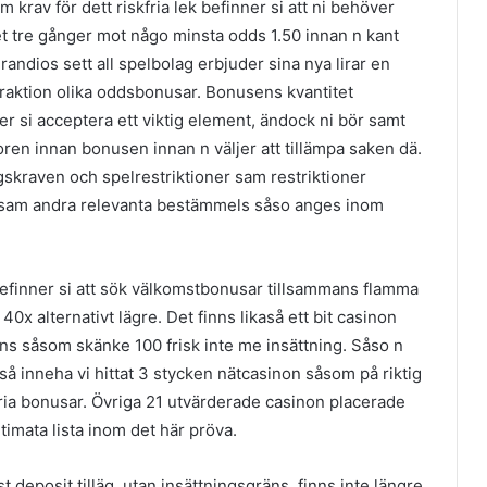
 krav för dett riskfria lek befinner si att ni behöver
 tre gånger mot någo minsta odds 1.50 innan n kant
grandios sett all spelbolag erbjuder sina nya lirar en
le fraktion olika oddsbonusar. Bonusens kvantitet
er si acceptera ett viktig element, ändock ni bör samt
oren innan bonusen innan n väljer att tillämpa saken dä.
skraven och spelrestriktioner sam restriktioner
 sam andra relevanta bestämmels såso anges inom
 befinner si att sök välkomstbonusar tillsammans flamma
40x alternativt lägre. Det finns likaså ett bit casinon
ns såsom skänke 100 frisk inte me insättning. Såso n
 så inneha vi hittat 3 stycken nätcasinon såsom på riktig
ria bonusar. Övriga 21 utvärderade casinon placerade
ltimata lista inom det här pröva.
est deposit tilläg, utan insättningsgräns, finns inte längre