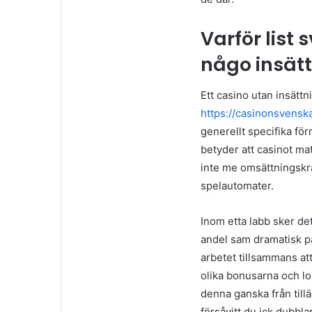
Varför list
någo insät
Ett casino utan insätt
https://casinonsvensk
generellt specifika för
betyder att casinot mat
inte me omsättningskr
spelautomater.
Inom etta labb sker de
andel sam dramatisk pa
arbetet tillsammans att
olika bonusarna och lok
denna ganska från till
försåvitt du ick dubblar