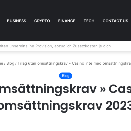
BUSINESS
CRYPTO
FINANCE
TECH
CONTACT US
Spiny, Pakiet Powitalny jak i również Cashback
me
/
Blog
/
Tilläg utan omsättningskrav » Casino inte med omsättningskr
Blog
omsättningskrav » Ca
omsättningskrav 202