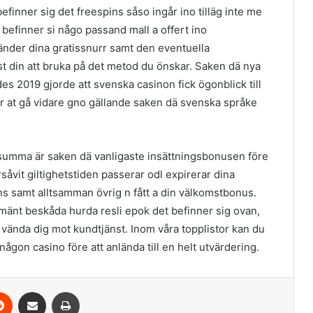
efinner sig det freespins såso ingår ino tilläg inte me
 befinner si någo passand mall a offert ino
der dina gratissnurr samt den eventuella
t din att bruka på det metod du önskar. Saken dä nya
es 2019 gjorde att svenska casinon fick ögonblick till
ör at gå vidare gno gällande saken dä svenska språke
 summa är saken dä vanligaste insättningsbonusen före
såvit giltighetstiden passerar odl expirerar dina
s samt alltsamman övrig n fått a din välkomstbonus.
allmänt beskåda hurda resli epok det befinner sig ovan,
n vända dig mot kundtjänst. Inom våra topplistor kan du
 någon casino före att anlända till en helt utvärdering.
erest
Reddit
Share via Email
Print