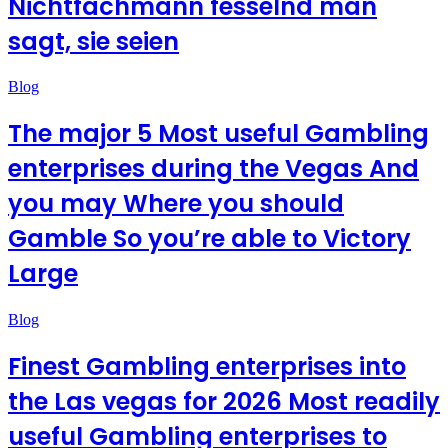
Nichtfachmann fesselnd man
sagt, sie seien
Blog
The major 5 Most useful Gambling
enterprises during the Vegas And
you may Where you should
Gamble So you’re able to Victory
Large
Blog
Finest Gambling enterprises into
the Las vegas for 2026 Most readily
useful Gambling enterprises to