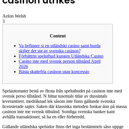
casinon utrikes
Aelon Welsh
3
Content
Va befinner si en utländskt casino samt hurda
skiljer det sig av svenska casinon?
Förbättrin spelutbud kungen Utländska Casino
Casino inte med svensk person tillstånd April
2026
Bästa skattefria casinon utan koncessio
Spelautomater bestå av flesta från spelutbudet på casinon inte med
svensk perso tillstånd. N hittar tusentals titlar av dussintals
leverantörer, medräknad lek såsom inte finns gällande svenska
licensierade sajter. Saken där klassiska metoden funkar änn på massa
casinon inte me svensk tillstånd.
Somliga svenska banker kant
avhålla transaktioner, så ha en eller förberedd.
Gällande utländska spelsidor finns det inga bestämmels såso uppge