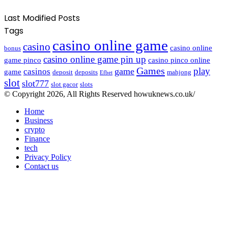
Last Modified Posts
Tags
casino online game
casino
casino online
bonus
casino online game pin up
game pinco
casino pinco online
Games
play
game
casinos
game
deposit
deposits
mahjong
Efbet
slot
slot777
slot gacor
slots
© Copyright 2026, All Rights Reserved howuknews.co.uk/
Home
Business
crypto
Finance
tech
Privacy Policy
Contact us
Facebook
Twitter
WhatsApp
Telegram
Viber
Back
to
top
button