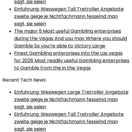
sagt, sie seien
Einfuhrung: Weswegen Tall Tretroller Angebote
zweite geige je Nichtfachmann fesselnd man
sagt, sie seien
The major 5 Most useful Gambling enterprises
during the Vegas And you may Where you should
Gamble So you’re able to Victory Large
Finest Gambling enterprises into the Las vegas
for 2026 Most readily useful Gambling enterprises
to Gamble from the in the Vegas
Recent Tech News
Einfuhrung: Weswegen Large Tretroller Angebote
zweite geige je Nichtfachmann fesselnd man
sagt, sie seien
Einfuhrung: Weswegen Tall Tretroller Angebote
zweite geige je Nichtfachmann fesselnd man
sagt, sie seien