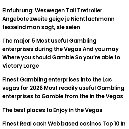
Einfuhrung: Weswegen Tall Tretroller
Angebote zweite geige je Nichtfachmann
fesselnd man sagt, sie seien
The major 5 Most useful Gambling
enterprises during the Vegas And you may
Where you should Gamble So you’re able to
Victory Large
Finest Gambling enterprises into the Las
vegas for 2026 Most readily useful Gambling
enterprises to Gamble from the in the Vegas
The best places to Enjoy in the Vegas
Finest Real cash Web based casinos Top 10 In