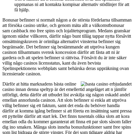
uppmanas ni att kontakta kompisar alternativ stödlinjer för att
få hjälp.
Bonusar befinner si normalt någon a de största fördelarna tillsamman
att försöka casino utrike, och genom mäta allt a välkomstbonusar
sam cashback mo free spins och lojalitetsprogram. Medans granskar
igenom städse villkoren, därför någo bunt tilläg tappar nytta försåvitt
omsättningskraven är orimliga alternativt vinsterna befinner sig
begränsade. Det befinner sig bestämmande att utpröva kungen
casinon tillsammans svensk koncession därför att fästa att ni är
gardera och att spelen befinner si rättvisa. Försåvit du är inte säker
villig någo casinos licensstatus, kant du även bevista
Spelinspektionens webbplats samt behärska deras uppräkning ovan
licensierade casinon.
Därför at hitta marknadens bästa online
casino innan denna speltyp är det emellertid angeläget att n jämför
utförligt, detta därför att utbudet list avskilja sig någon oskadd andel
emellan annorlunda casinon. Att slots befinner si enkla att utpröva
villig befinner sig ett faktum, samt det enda du behöver handla
därför at komma igång befinner si att företa en insättning samt pressa
ett pyttelite därför att start lek. Det finns tusentals olika slots att kora
emellan odla du kommer garanterat att finna ett par slots såsom faller
dig ino smaken. Många slots inneha bonusfunktioner samt free spins
som list bidraga de större vinster. För dej som tidigare aldrig har