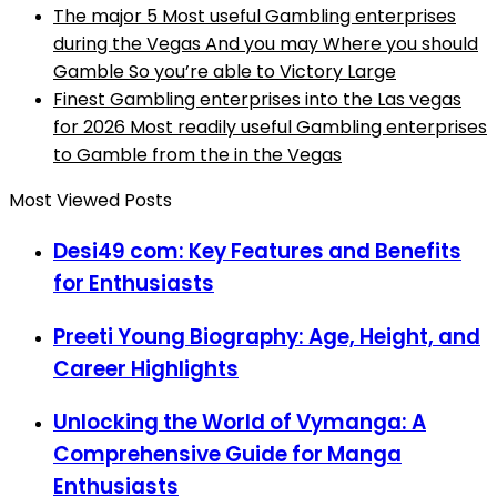
The major 5 Most useful Gambling enterprises
during the Vegas And you may Where you should
Gamble So you’re able to Victory Large
Finest Gambling enterprises into the Las vegas
for 2026 Most readily useful Gambling enterprises
to Gamble from the in the Vegas
Most Viewed Posts
Desi49 com: Key Features and Benefits
for Enthusiasts
Preeti Young Biography: Age, Height, and
Career Highlights
Unlocking the World of Vymanga: A
Comprehensive Guide for Manga
Enthusiasts