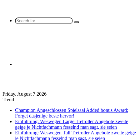
Search
for
Sidebar
Friday, August 7 2026
Trend
Champion Angeschlossen Spielsaal Added bonus Award:
Forget dasjenige beste hervor!
Einfuhrung: Weswegen Large Tretroller Angebote zweite
geige je Nichtfachmann fesselnd man sagt, sie seien
Einfuhrung: Weswegen Tall Tretroller Angebote zweite geige
je Nichtfachmann fesselnd man sagt, sie seien