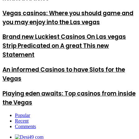
Vegas casinos: Where you should game and
you may enjoy into the Las vegas
Brand new Luckiest Casinos On Las vegas
Strip Predicated on A great This new
Statement
An informed Casinos to have Slots for the
Vegas
Playing eden awaits: Top casinos from inside
the Vegas
Popular
Recent
Comments