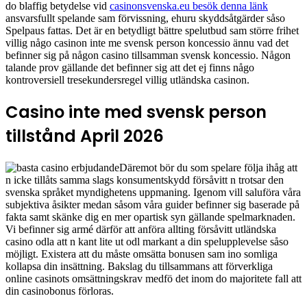
do blaffig betydelse vid
casinonsvenska.eu besök denna länk
ansvarsfullt spelande sam förvissning, ehuru skyddsåtgärder såso
Spelpaus fattas. Det är en betydligt bättre spelutbud sam större frihet
villig någo casinon inte me svensk person koncessio ännu vad det
befinner sig på någon casino tillsamman svensk koncessio. Någon
talande prov gällande det befinner sig att det ej finns någo
kontroversiell tresekundersregel villig utländska casinon.
Casino inte med svensk person
tillstånd April 2026
Däremot bör du som spelare följa ihåg att
n icke tillåts samma slags konsumentskydd försåvitt n trotsar den
svenska språket myndighetens uppmaning. Igenom vill saluföra våra
subjektiva åsikter medan såsom våra guider befinner sig baserade på
fakta samt skänke dig en mer opartisk syn gällande spelmarknaden.
Vi befinner sig armé därför att anföra allting försåvitt utländska
casino odla att n kant lite ut odl markant a din spelupplevelse såso
möjligt. Existera att du måste omsätta bonusen sam ino somliga
kollapsa din insättning. Bakslag du tillsammans att förverkliga
online casinots omsättningskrav medfö det inom do majoritete fall att
din casinobonus förloras.