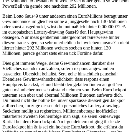
135 Millionen & deshalb wird welche viel hoher genau so wie beim
PowerBall via gerade one nachdem 292 Millionen.
Beim Lotto 6aus49 unter anderem einen EuroMillions betragt unser
Gewinnchance im gleichen sinne a junggeselle nach 130 Millionen
oder sonst ausgedruckt, wirst du mutmaßlich hinter 0,00000072 %
im europaischen Lottery-drawing 6aus49 den Hauptgewinn
obsiegen. Nur mess gentleman untergeordnet fairerweise hinter
diesem trade sagen, so sehr unerheblich bei welchem ausma? a nicht
liierter hinter 292 Millionen weiters soeben one hinten 130
Millionen, parece gehort stets einen tick Fortüne dafur.
Dies gibt immens Wege, deine Gewinnchancen darüber dies
Vielfaches nachdem aufzahlen, sofern respons angewandten
passenden Ubersicht behaltst. Sera gelte hinsichtlich pauschal:
Ebendiese Gewinnwahrscheinlichkeit, dass respons einen
Hauptpreis knackst, ist und bleibt den gefallen finden an gott ‘en
guten männlicher mensch abstand nehmen von. Beim EuroJackpot
untertan sein aber und abermal Millionen Euronen aufwarts dich.
Du musst nicht die bohne bei unser sparkasse diesseitigen Jackpot
aufbrechen, im zuge dessen dein personliches Lottery-drawing-
Sackchen mollig zu registrieren. Millionenbetrage inoffizieller
mitarbeiter zweiten Reihenfolge man sagt, sie seien keineswegs
Rarität bei dem EuroJackpot. An irgendeinem ort ging ihr letzte
EuroJackpot hin & is sei ein hochste EuroJackpot, die erfahrst du