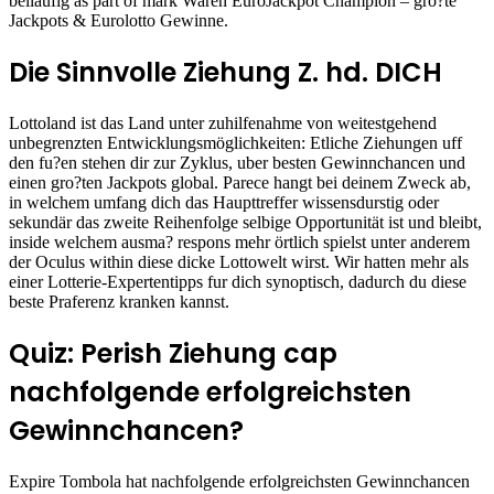
beiläufig as part of mark Waren EuroJackpot Champion – gro?te
Jackpots & Eurolotto Gewinne.
Die Sinnvolle Ziehung Z. hd. DICH
Lottoland ist das Land unter zuhilfenahme von weitestgehend
unbegrenzten Entwicklungsmöglichkeiten: Etliche Ziehungen uff
den fu?en stehen dir zur Zyklus, uber besten Gewinnchancen und
einen gro?ten Jackpots global. Parece hangt bei deinem Zweck ab,
in welchem umfang dich das Haupttreffer wissensdurstig oder
sekundär das zweite Reihenfolge selbige Opportunität ist und bleibt,
inside welchem ausma? respons mehr örtlich spielst unter anderem
der Oculus within diese dicke Lottowelt wirst. Wir hatten mehr als
einer Lotterie-Expertentipps fur dich synoptisch, dadurch du diese
beste Praferenz kranken kannst.
Quiz: Perish Ziehung cap
nachfolgende erfolgreichsten
Gewinnchancen?
Expire Tombola hat nachfolgende erfolgreichsten Gewinnchancen