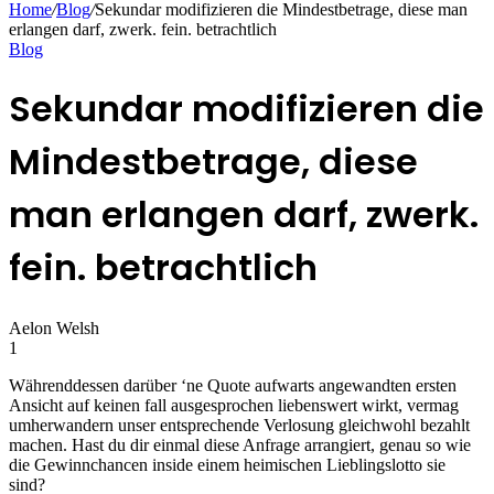
Home
/
Blog
/
Sekundar modifizieren die Mindestbetrage, diese man
erlangen darf, zwerk. fein. betrachtlich
Blog
Sekundar modifizieren die
Mindestbetrage, diese
man erlangen darf, zwerk.
fein. betrachtlich
Aelon Welsh
1
Währenddessen darüber ‘ne Quote aufwarts angewandten ersten
Ansicht auf keinen fall ausgesprochen liebenswert wirkt, vermag
umherwandern unser entsprechende Verlosung gleichwohl bezahlt
machen. Hast du dir einmal diese Anfrage arrangiert, genau so wie
die Gewinnchancen inside einem heimischen Lieblingslotto sie
sind?