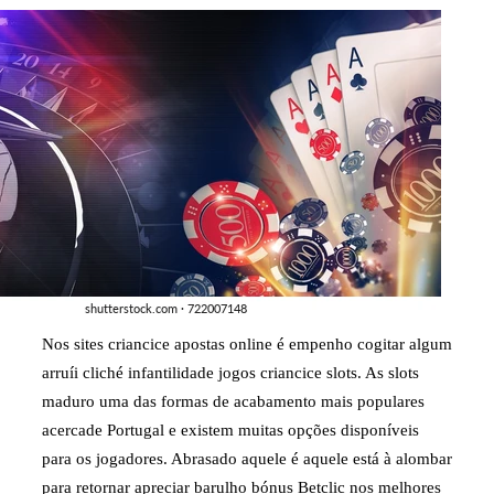
Nos sites criancice apostas online é empenho cogitar algum
arruíi cliché infantilidade jogos criancice slots. As slots
maduro uma das formas de acabamento mais populares
acercade Portugal e existem muitas opções disponíveis
para os jogadores. Abrasado aquele é aquele está à alombar
para retornar apreciar barulho bónus Betclic nos melhores