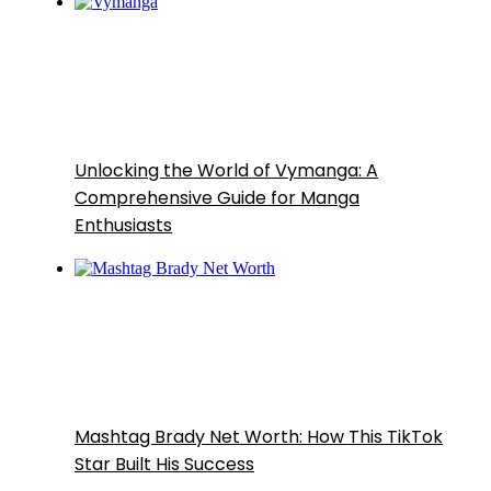
Unlocking the World of Vymanga: A
Comprehensive Guide for Manga
Enthusiasts
Mashtag Brady Net Worth: How This TikTok
Star Built His Success