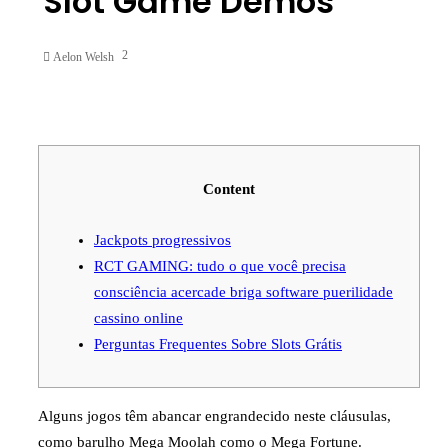
Slot Game Demos
2
Aelon Welsh
Content
Jackpots progressivos
RCT GAMING: tudo o que você precisa
consciência acercade briga software puerilidade
cassino online
Perguntas Frequentes Sobre Slots Grátis
Alguns jogos têm abancar engrandecido neste cláusulas,
como barulho Mega Moolah como o Mega Fortune.