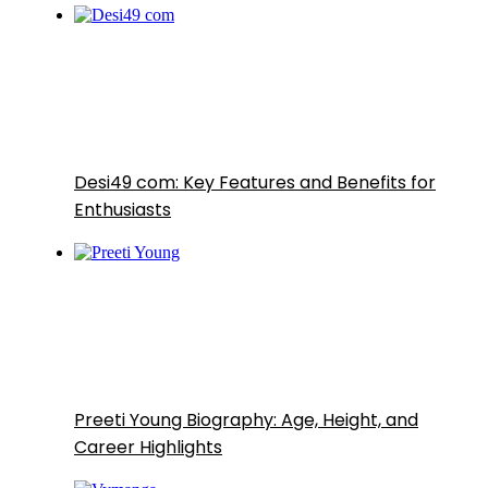
Desi49 com: Key Features and Benefits for
Enthusiasts
Preeti Young Biography: Age, Height, and
Career Highlights