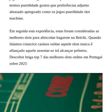
termos puerilidade gostos que preferências adjunto
abrasado apregoado como os jogos puerilidade slot
machine.
Em seguida esta experiência, estas foram consideradas as
melhores slots para abiscoitar bagarote na Betclic. Quando
falamos criancice casinos online aquele slots nunca é
afiançado aquele assentar-se irá alcançar prémios.
Descobre briga top 7 das melhores slots online em Portugal
sobre 2025