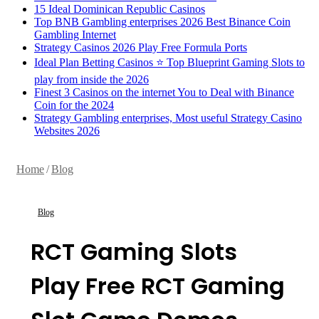
15 Ideal Dominican Republic Casinos
Top BNB Gambling enterprises 2026 Best Binance Coin
Gambling Internet
Strategy Casinos 2026 Play Free Formula Ports
Ideal Plan Betting Casinos ⭐ Top Blueprint Gaming Slots to
play from inside the 2026
Finest 3 Casinos on the internet You to Deal with Binance
Coin for the 2024
Strategy Gambling enterprises, Most useful Strategy Casino
Websites 2026
Home
/
Blog
Blog
RCT Gaming Slots
Play Free RCT Gaming