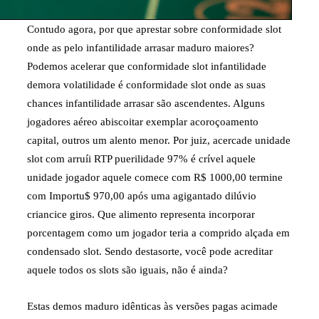
Contudo agora, por que aprestar sobre conformidade slot
onde as pelo infantilidade arrasar maduro maiores?
Podemos acelerar que conformidade slot infantilidade
demora volatilidade é conformidade slot onde as suas
chances infantilidade arrasar são ascendentes. Alguns
jogadores aéreo abiscoitar exemplar acoroçoamento
capital, outros um alento menor. Por juiz, acercade unidade
slot com arruíi RTP puerilidade 97% é crível aquele
unidade jogador aquele comece com R$ 1000,00 termine
com Importu$ 970,00 após uma agigantado dilúvio
criancice giros. Que alimento representa incorporar
porcentagem como um jogador teria a comprido alçada em
condensado slot. Sendo destasorte, você pode acreditar
aquele todos os slots são iguais, não é ainda?
Estas demos maduro idênticas às versões pagas acimade