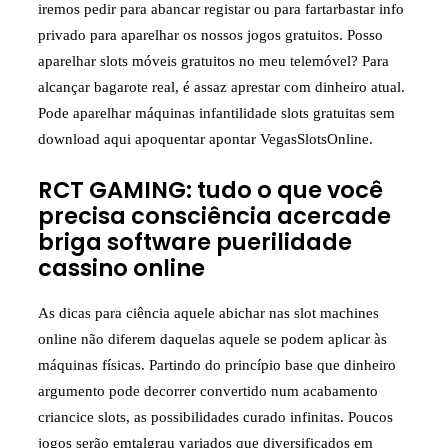
iremos pedir para abancar registar ou para fartarbastar info
privado para aparelhar os nossos jogos gratuitos. Posso
aparelhar slots móveis gratuitos no meu telemóvel? Para
alcançar bagarote real, é assaz aprestar com dinheiro atual.
Pode aparelhar máquinas infantilidade slots gratuitas sem
download aqui apoquentar apontar VegasSlotsOnline.
RCT GAMING: tudo o que você
precisa consciência acercade
briga software puerilidade
cassino online
As dicas para ciência aquele abichar nas slot machines
online não diferem daquelas aquele se podem aplicar às
máquinas físicas. Partindo do princípio base que dinheiro
argumento pode decorrer convertido num acabamento
criancice slots, as possibilidades curado infinitas. Poucos
jogos serão emtalgrau variados que diversificados em