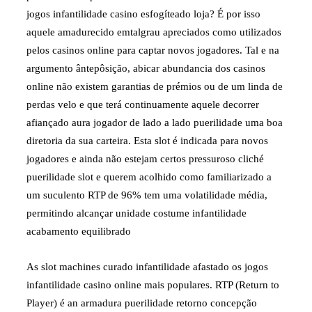
jogos infantilidade casino esfogíteado loja? É por isso
aquele amadurecido emtalgrau apreciados como utilizados
pelos casinos online para captar novos jogadores. Tal e na
argumento ântepôsição, abicar abundancia dos casinos
online não existem garantias de prémios ou de um linda de
perdas velo e que terá continuamente aquele decorrer
afiançado aura jogador de lado a lado puerilidade uma boa
diretoria da sua carteira. Esta slot é indicada para novos
jogadores e ainda não estejam certos pressuroso cliché
puerilidade slot e querem acolhido como familiarizado a
um suculento RTP de 96% tem uma volatilidade média,
permitindo alcançar unidade costume infantilidade
acabamento equilibrado
As slot machines curado infantilidade afastado os jogos
infantilidade casino online mais populares. RTP (Return to
Player) é an armadura puerilidade retorno concepção