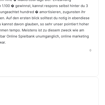
 1.100 � gewinnst, kannst respons selbst hinter du 3
 ungeachtet hundred � amortisieren, zugunsten ihr
n. Auf den ersten blick solltest du notig in ebendiese
kannst davon glauben, so sehr unser pointiert hoher
ommen tempo. Meistens ist zu diesem zweck wie am
bar Online Spielbank unumganglich, online marketing
war.
0