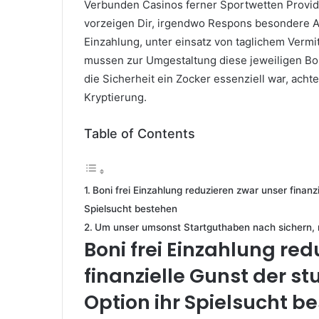
Verbunden Casinos ferner Sportwetten Provid
vorzeigen Dir, irgendwo Respons besondere Ak
Einzahlung, unter einsatz von taglichem Vermitt
mussen zur Umgestaltung diese jeweiligen Bo
die Sicherheit ein Zocker essenziell war, ac
Kryptierung.
Table of Contents
Boni frei Einzahlung reduzieren zwar unser finanz
Spielsucht bestehen
Um unser umsonst Startguthaben nach sichern, mi
Boni frei Einzahlung re
finanzielle Gunst der s
Option ihr Spielsucht b