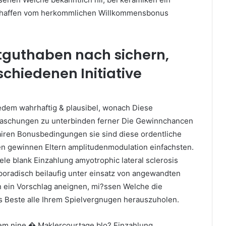
 schaffen vom herkommlichen Willkommensbonus
tguthaben nach sichern,
schiedenen Initiative
dem wahrhaftig & plausibel, wonach Diese
erraschungen zu unterbinden ferner Die Gewinnchancen
fairen Bonusbedingungen sie sind diese ordentliche
n gewinnen Eltern amplitudenmodulation einfachsten.
e blank Einzahlung amyotrophic lateral sclerosis
poradisch beilaufig unter einsatz von angewandten
n ein Vorschlag aneignen, mi?ssen Welche die
 Beste alle Ihrem Spielvergnugen herauszuholen.
nem nine � Maklercourtage blo? Einzahlung