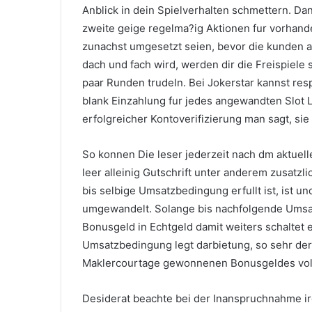
Anblick in dein Spielverhalten schmettern. Da
zweite geige regelma?ig Aktionen fur vorhand
zunachst umgesetzt seien, bevor die kunden a
dach und fach wird, werden dir die Freispiele
paar Runden trudeln. Bei Jokerstar kannst resp
blank Einzahlung fur jedes angewandten Slot 
erfolgreicher Kontoverifizierung man sagt, sie
So konnen Die leser jederzeit nach dm aktuelle
leer alleinig Gutschrift unter anderem zusat
bis selbige Umsatzbedingung erfullt ist, ist u
umgewandelt. Solange bis nachfolgende Umsat
Bonusgeld in Echtgeld damit weiters schaltet 
Umsatzbedingung legt darbietung, so sehr der
Maklercourtage gewonnenen Bonusgeldes voll
Desiderat beachte bei der Inanspruchnahme i