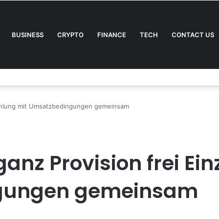
BUSINESS
CRYPTO
FINANCE
TECH
CONTACT US
nzahlung mit Umsatzbedingungen gemeinsam
anz Provision frei Ei
gungen gemeinsam