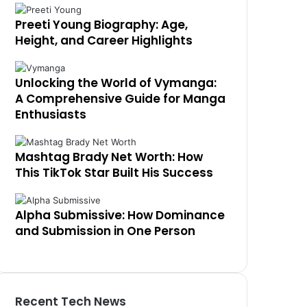
Preeti Young Biography: Age,
Height, and Career Highlights
Unlocking the World of Vymanga:
A Comprehensive Guide for Manga
Enthusiasts
Mashtag Brady Net Worth: How
This TikTok Star Built His Success
Alpha Submissive: How Dominance
and Submission in One Person
Recent Tech News