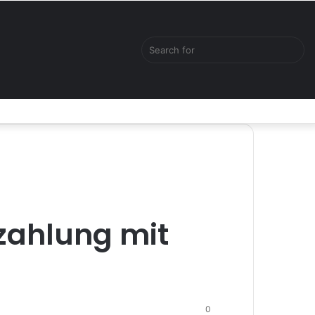
Sidebar
Sear
for
nzahlung mit
0