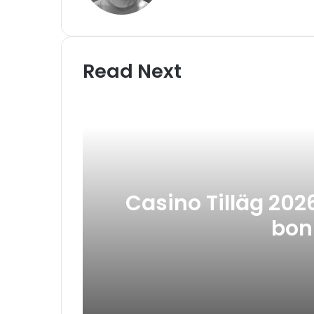
Read Next
Casino Tilläg 202
bon