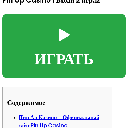
Pin Up Casino | Входи и играй
▶️
ИГРАТЬ
Содержимое
Пин Ап Казино – Официальный
сайт Pin Up Casino