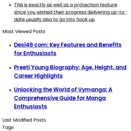
This is exactly as well as a protection feature
since you wished their progress delivering up-to-
date usually also to go into hook up
Most Viewed Posts
Desi49 com: Key Features and Benefits
for Enthusiasts
Preeti Young Biography: Age, Height, and
Career Highlights
Unlocking the World of Vymanga: A
Comprehensive Guide for Manga
Enthusiasts
Last Modified Posts
Tags