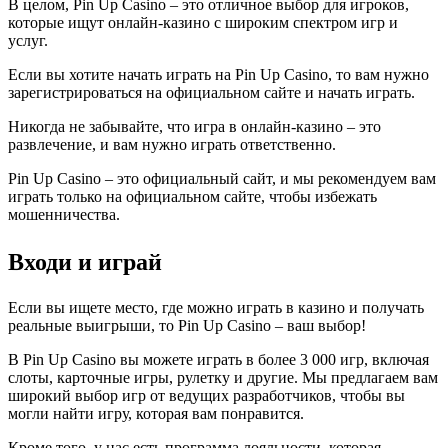
В целом, Pin Up Casino – это отличное выбор для игроков,
которые ищут онлайн-казино с широким спектром игр и
услуг.
Если вы хотите начать играть на Pin Up Casino, то вам нужно
зарегистрироваться на официальном сайте и начать играть.
Никогда не забывайте, что игра в онлайн-казино – это
развлечение, и вам нужно играть ответственно.
Pin Up Casino – это официальный сайт, и мы рекомендуем вам
играть только на официальном сайте, чтобы избежать
мошенничества.
Входи и играй
Если вы ищете место, где можно играть в казино и получать
реальные выигрыши, то Pin Up Casino – ваш выбор!
В Pin Up Casino вы можете играть в более 3 000 игр, включая
слоты, карточные игры, рулетку и другие. Мы предлагаем вам
широкий выбор игр от ведущих разработчиков, чтобы вы
могли найти игру, которая вам понравится.
Кроме того, у нас есть программа лояльности, которая