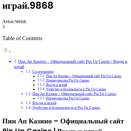
играй.9868
Aelon Welsh
3
Table of Contents
Пин Ап Казино – Официальный сайт Pin Up Casino | Входи и
играй
Содержимое
Пин Ап Казино – Официальный сайт Pin Up Casino
Преимущества Pin Up Casino
Входи и играй
Удобство и безопасность в Pin Up Casino
Пин Ап Казино – Официальный сайт Pin Up Casino
Преимущества Pin Up Casino
Входи и играй
Удобство и безопасность в Pin Up Casino
Пин Ап Казино – Официальный сайт