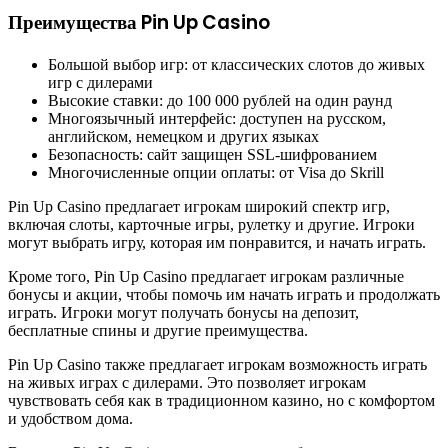
Преимущества Pin Up Casino
Большой выбор игр: от классических слотов до живых
игр с дилерами
Высокие ставки: до 100 000 рублей на один раунд
Многоязычный интерфейс: доступен на русском,
английском, немецком и других языках
Безопасность: сайт защищен SSL-шифрованием
Многочисленные опции оплаты: от Visa до Skrill
Pin Up Casino предлагает игрокам широкий спектр игр,
включая слоты, карточные игры, рулетку и другие. Игроки
могут выбрать игру, которая им понравится, и начать играть.
Кроме того, Pin Up Casino предлагает игрокам различные
бонусы и акции, чтобы помочь им начать играть и продолжать
играть. Игроки могут получать бонусы на депозит,
бесплатные спины и другие преимущества.
Pin Up Casino также предлагает игрокам возможность играть
на живых играх с дилерами. Это позволяет игрокам
чувствовать себя как в традиционном казино, но с комфортом
и удобством дома.