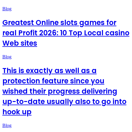
Blog
Greatest Online slots games for
real Profit 2026: 10 Top Local casino
Web sites
Blog
This is exactly as well as a
protection feature since you
wished their progress delivering
up-to-date usually also to go into
hook up
Blog