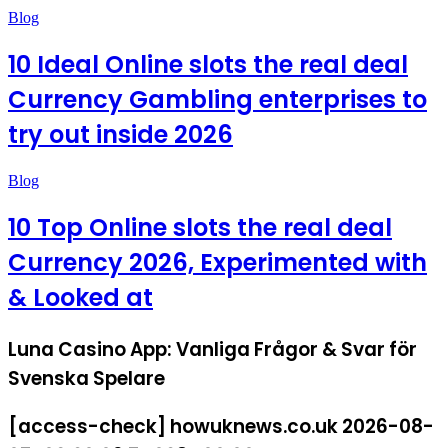
Blog
10 Ideal Online slots the real deal
Currency Gambling enterprises to
try out inside 2026
Blog
10 Top Online slots the real deal
Currency 2026, Experimented with
& Looked at
Luna Casino App: Vanliga Frågor & Svar för
Svenska Spelare
[access-check] howuknews.co.uk 2026-08-