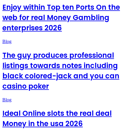
Enjoy within Top ten Ports On the
web for real Money Gambling
enterprises 2026
Blog
The guy produces professional
listings towards notes including
black colored-jack and you can
casino poker
Blog
Ideal Online slots the real deal
Money in the usa 2026