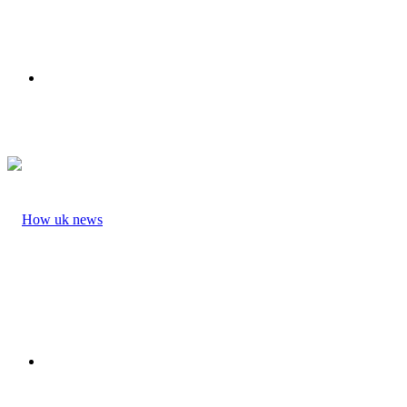
Menu
Search