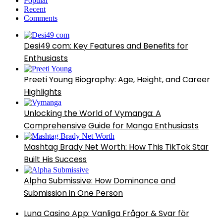
Popular
Recent
Comments
Desi49 com: Key Features and Benefits for
Enthusiasts
Preeti Young Biography: Age, Height, and Career
Highlights
Unlocking the World of Vymanga: A
Comprehensive Guide for Manga Enthusiasts
Mashtag Brady Net Worth: How This TikTok Star
Built His Success
Alpha Submissive: How Dominance and
Submission in One Person
Luna Casino App: Vanliga Frågor & Svar för