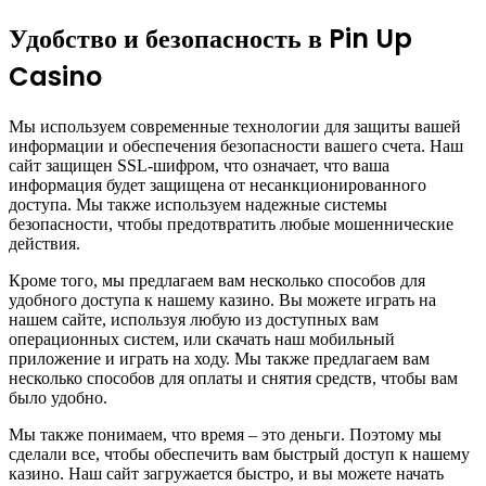
Удобство и безопасность в Pin Up
Casino
Мы используем современные технологии для защиты вашей
информации и обеспечения безопасности вашего счета. Наш
сайт защищен SSL-шифром, что означает, что ваша
информация будет защищена от несанкционированного
доступа. Мы также используем надежные системы
безопасности, чтобы предотвратить любые мошеннические
действия.
Кроме того, мы предлагаем вам несколько способов для
удобного доступа к нашему казино. Вы можете играть на
нашем сайте, используя любую из доступных вам
операционных систем, или скачать наш мобильный
приложение и играть на ходу. Мы также предлагаем вам
несколько способов для оплаты и снятия средств, чтобы вам
было удобно.
Мы также понимаем, что время – это деньги. Поэтому мы
сделали все, чтобы обеспечить вам быстрый доступ к нашему
казино. Наш сайт загружается быстро, и вы можете начать