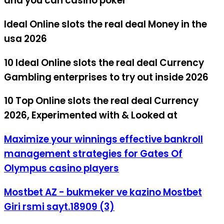
and you can casino poker
Ideal Online slots the real deal Money in the
usa 2026
10 Ideal Online slots the real deal Currency
Gambling enterprises to try out inside 2026
10 Top Online slots the real deal Currency
2026, Experimented with & Looked at
Maximize your winnings effective bankroll
management strategies for Gates Of
Olympus casino players
Mostbet AZ - bukmeker ve kazino Mostbet
Giri rsmi sayt.18909 (3)