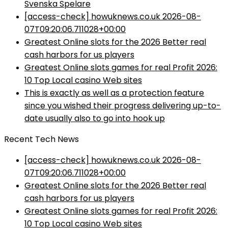
Svenska Spelare
[access-check] howuknews.co.uk 2026-08-
07T09:20:06.711028+00:00
Greatest Online slots for the 2026 Better real
cash harbors for us players
Greatest Online slots games for real Profit 2026:
10 Top Local casino Web sites
This is exactly as well as a protection feature
since you wished their progress delivering up-to-
date usually also to go into hook up
Recent Tech News
[access-check] howuknews.co.uk 2026-08-
07T09:20:06.711028+00:00
Greatest Online slots for the 2026 Better real
cash harbors for us players
Greatest Online slots games for real Profit 2026:
10 Top Local casino Web sites