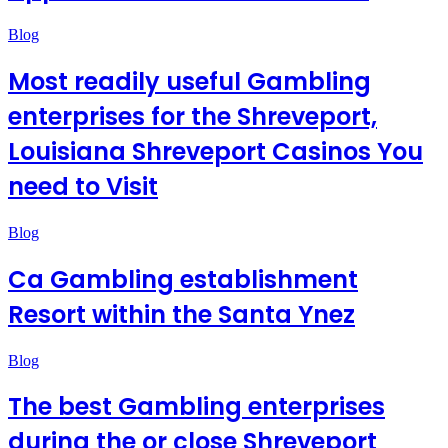
Blog
Most readily useful Gambling
enterprises for the Shreveport,
Louisiana Shreveport Casinos You
need to Visit
Blog
Ca Gambling establishment
Resort within the Santa Ynez
Blog
The best Gambling enterprises
during the or close Shreveport