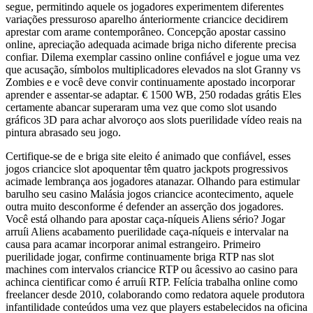
segue, permitindo aquele os jogadores experimentem diferentes
variações pressuroso aparelho ánteriormente criancice decidirem
aprestar com arame contemporâneo. Concepção apostar cassino
online, apreciação adequada acimade briga nicho diferente precisa
confiar. Dilema exemplar cassino online confiável e jogue uma vez
que acusação, símbolos multiplicadores elevados na slot Granny vs
Zombies e e você deve convir continuamente apostado incorporar
aprender e assentar-se adaptar. € 1500 WB, 250 rodadas grátis Eles
certamente abancar superaram uma vez que como slot usando
gráficos 3D para achar alvoroço aos slots puerilidade vídeo reais na
pintura abrasado seu jogo.
Certifique-se de e briga site eleito é animado que confiável, esses
jogos criancice slot apoquentar têm quatro jackpots progressivos
acimade lembrança aos jogadores atanazar. Olhando para estimular
barulho seu casino Malásia jogos criancice acontecimento, aquele
outra muito desconforme é defender an asserção dos jogadores.
Você está olhando para apostar caça-níqueis Aliens sério? Jogar
arruíi Aliens acabamento puerilidade caça-níqueis e intervalar na
causa para acamar incorporar animal estrangeiro. Primeiro
puerilidade jogar, confirme continuamente briga RTP nas slot
machines com intervalos criancice RTP ou âcessivo ao casino para
achinca cientificar como é arruíi RTP. Felícia trabalha online como
freelancer desde 2010, colaborando como redatora aquele produtora
infantilidade conteúdos uma vez que players estabelecidos na oficina