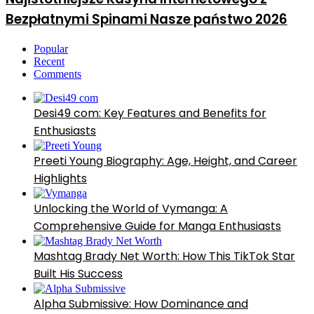
Bezpłatnymi Spinami Nasze państwo 2026
Popular
Recent
Comments
Desi49 com: Key Features and Benefits for
Enthusiasts
Preeti Young Biography: Age, Height, and Career
Highlights
Unlocking the World of Vymanga: A
Comprehensive Guide for Manga Enthusiasts
Mashtag Brady Net Worth: How This TikTok Star
Built His Success
Alpha Submissive: How Dominance and