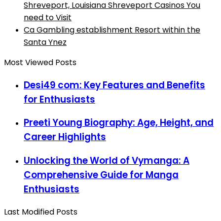
Shreveport, Louisiana Shreveport Casinos You
need to Visit
Ca Gambling establishment Resort within the
Santa Ynez
Most Viewed Posts
Desi49 com: Key Features and Benefits
for Enthusiasts
Preeti Young Biography: Age, Height, and
Career Highlights
Unlocking the World of Vymanga: A
Comprehensive Guide for Manga
Enthusiasts
Last Modified Posts