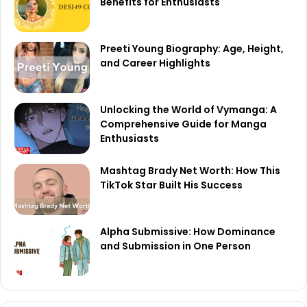
Benefits for Enthusiasts
Preeti Young Biography: Age, Height,
and Career Highlights
Unlocking the World of Vymanga: A
Comprehensive Guide for Manga
Enthusiasts
Mashtag Brady Net Worth: How This
TikTok Star Built His Success
Alpha Submissive: How Dominance
and Submission in One Person