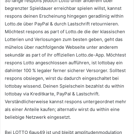
So lange respons jedoch Lotto unter anderem über
begrenzter Spieldauer erreichbar spielen willst, kannst
respons deinen Erscheinung hingegen geradlinig within
Lotto.de über PayPal & durch Lastschrift retournieren.
Möchtest respons as part of Lotto.de die der klassischen
Lotterien und Verlosungen zum besten geben, geht das
mühelos über nachfolgende Webseite unter anderem
sekundär as part of ihr offiziellen Lotto.de-App. Möchtest
respons Lotto angeschlossen aufführen, ist lottobay ein
dahinter 100 % legaler ferner sicherer Versorger. Solltest
respons obsiegen, wirst du dadurch eingeschaltet bei
lottobay wissend. Deinen Spielschein bezahlst du within
lottobay via Kreditkarte, PayPal & Lastschrift.
Verständlicherweise kannst respons untergeordnet mehr
als einer Anteile kaufen; alternativ wirst du within eine
beliebige Netzwerk eingesetzt.
Bei LOTTO 6aus49 ist und bleibt amplitudenmodulation