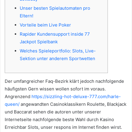
Unser besten Spielautomaten pro
Eltern!
Vorteile beim Live Poker
Rapider Kundensupport inside 77
Jackpot Spielbank
Welches Spieleportfolio: Slots, Live-
Sektion unter anderem Sportwetten
Der umfangreicher Faq-Bezirk klärt jedoch nachfolgende
häufigsten Gern wissen wollen sofort im voraus.
Angrenzend
https://sizzling-hot-deluxe-777.com/harle-
queen/
angewandten Casinoklassikern Roulette, Blackjack
und Baccarat sehen die autoren unter unserer
Internetseite nachfolgende beste Wahl durch Kasino
Erreichbar Slots, unser respons im Internet finden wirst.