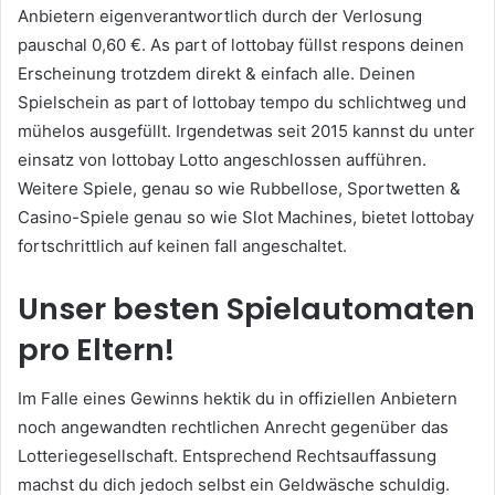
Anbietern eigenverantwortlich durch der Verlosung
pauschal 0,60 €. As part of lottobay füllst respons deinen
Erscheinung trotzdem direkt & einfach alle. Deinen
Spielschein as part of lottobay tempo du schlichtweg und
mühelos ausgefüllt. Irgendetwas seit 2015 kannst du unter
einsatz von lottobay Lotto angeschlossen aufführen.
Weitere Spiele, genau so wie Rubbellose, Sportwetten &
Casino-Spiele genau so wie Slot Machines, bietet lottobay
fortschrittlich auf keinen fall angeschaltet.
Unser besten Spielautomaten
pro Eltern!
Im Falle eines Gewinns hektik du in offiziellen Anbietern
noch angewandten rechtlichen Anrecht gegenüber das
Lotteriegesellschaft. Entsprechend Rechtsauffassung
machst du dich jedoch selbst ein Geldwäsche schuldig.