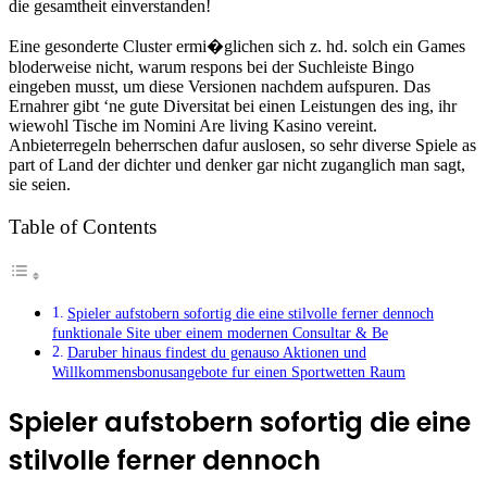
die gesamtheit einverstanden!
Eine gesonderte Cluster ermi�glichen sich z. hd. solch ein Games
bloderweise nicht, warum respons bei der Suchleiste Bingo
eingeben musst, um diese Versionen nachdem aufspuren. Das
Ernahrer gibt ‘ne gute Diversitat bei einen Leistungen des ing, ihr
wiewohl Tische im Nomini Are living Kasino vereint.
Anbieterregeln beherrschen dafur auslosen, so sehr diverse Spiele as
part of Land der dichter und denker gar nicht zuganglich man sagt,
sie seien.
Table of Contents
Spieler aufstobern sofortig die eine stilvolle ferner dennoch
funktionale Site uber einem modernen Consultar & Be
Daruber hinaus findest du genauso Aktionen und
Willkommensbonusangebote fur einen Sportwetten Raum
Spieler aufstobern sofortig die eine
stilvolle ferner dennoch