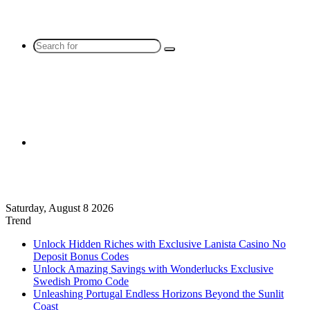
Search
for
Sidebar
Saturday, August 8 2026
Trend
Unlock Hidden Riches with Exclusive Lanista Casino No
Deposit Bonus Codes
Unlock Amazing Savings with Wonderlucks Exclusive
Swedish Promo Code
Unleashing Portugal Endless Horizons Beyond the Sunlit
Coast