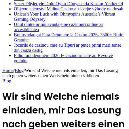
Şeker Düşleriyle Dolu Oyun Dünyasında Kazanç Yıldızı Ol
Objevte tajemství Malina Casino a získejte výhody na dosah
Unleash Your Luck with Ohmyspins Australia’s Vibrant
Gaming Odyssey
Unul dintre primii avantaje pe cazinouri online as
accesibilitatea
Bonus adaugat Fara Depunere la Casino 2026- 3500+ Rotiri
Gratuite
Jocurile de cazinou care au Tipuri ar putea primi mari sanse
din cauza castig
Fillip fara depunere 2026 l+ cazinouri care au Revolve
gratuite
Home
/
Blog
/
Wir sind Welche niemals einladen, mir Das Losung
nach geben weiters einen Wertschein hinten saldieren
Blog
Wir sind Welche niemals
einladen, mir Das Losung
nach geben weiters einen