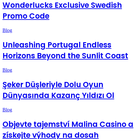
Wonderlucks Exclusive Swedish
Promo Code
Blog
Unleashing Portugal Endless
Horizons Beyond the Sunlit Coast
Blog
Şeker Düşleriyle Dolu Oyun
Dünyasında Kazanç Yıldızı Ol
Blog
Objevte tajemství Malina Casino a
získejte výhody na dosah