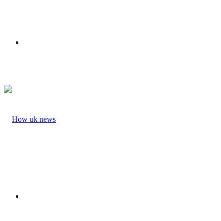
Menu
Search