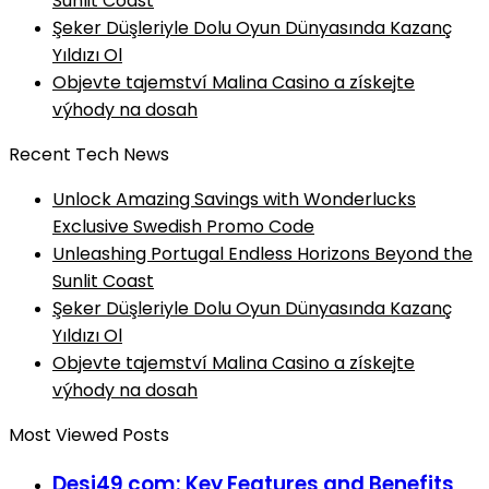
Sunlit Coast
Şeker Düşleriyle Dolu Oyun Dünyasında Kazanç
Yıldızı Ol
Objevte tajemství Malina Casino a získejte
výhody na dosah
Recent Tech News
Unlock Amazing Savings with Wonderlucks
Exclusive Swedish Promo Code
Unleashing Portugal Endless Horizons Beyond the
Sunlit Coast
Şeker Düşleriyle Dolu Oyun Dünyasında Kazanç
Yıldızı Ol
Objevte tajemství Malina Casino a získejte
výhody na dosah
Most Viewed Posts
Desi49 com: Key Features and Benefits