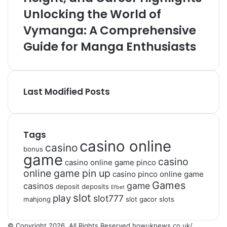
Unlocking the World of
Vymanga: A Comprehensive
Guide for Manga Enthusiasts
Last Modified Posts
Tags
casino online
casino
bonus
game
casino
casino online game pinco
online game pin up
casino pinco online game
Games
game
casinos
deposit
deposits
Efbet
slot
play
slot777
mahjong
slot gacor
slots
© Copyright 2026, All Rights Reserved howuknews.co.uk/