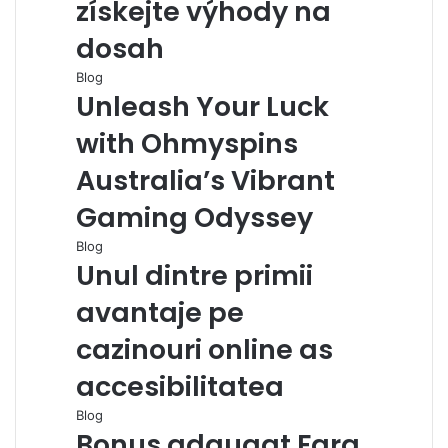
získejte výhody na
dosah
Blog
Unleash Your Luck
with Ohmyspins
Australia’s Vibrant
Gaming Odyssey
Blog
Unul dintre primii
avantaje pe
cazinouri online as
accesibilitatea
Blog
Bonus adaugat Fara