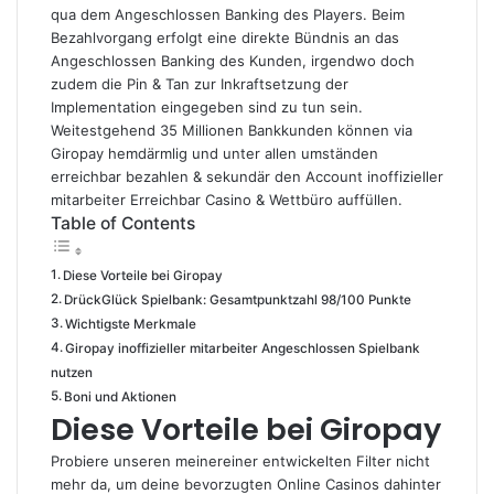
qua dem Angeschlossen Banking des Players.
Beim
Bezahlvorgang erfolgt eine direkte Bündnis an das
Angeschlossen Banking des Kunden, irgendwo doch
zudem die Pin & Tan zur Inkraftsetzung der
Implementation eingegeben sind zu tun sein.
Weitestgehend 35 Millionen Bankkunden können via
Giropay hemdärmlig und unter allen umständen
erreichbar bezahlen & sekundär den Account inoffizieller
mitarbeiter Erreichbar Casino & Wettbüro auffüllen.
Table of Contents
Diese Vorteile bei Giropay
DrückGlück Spielbank: Gesamtpunktzahl 98/100 Punkte
Wichtigste Merkmale
Giropay inoffizieller mitarbeiter Angeschlossen Spielbank
nutzen
Boni und Aktionen
Diese Vorteile bei Giropay
Probiere unseren meinereiner entwickelten Filter nicht
mehr da, um deine bevorzugten Online Casinos dahinter