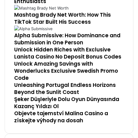
Enthusiasts
Mashtag Brady Net Worth: How This
TikTok Star Built His Success
Alpha Submissive: How Dominance and
Submission in One Person
Unlock Hidden Riches with Exclusive
Lanista Casino No Deposit Bonus Codes
Unlock Amazing Savings with
Wonderlucks Exclusive Swedish Promo
Code
Unleashing Portugal Endless Horizons
Beyond the Sunlit Coast
Şeker Düşleriyle Dolu Oyun Dünyasında
Kazanç Yıldızı Ol
Objevte tajemství Malina Casino a
získejte výhody na dosah