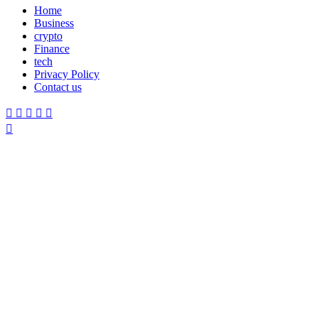
Home
Business
crypto
Finance
tech
Privacy Policy
Contact us
Facebook
Twitter
WhatsApp
Telegram
Viber
Back
to
top
button