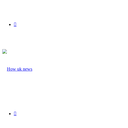
Menu
Search