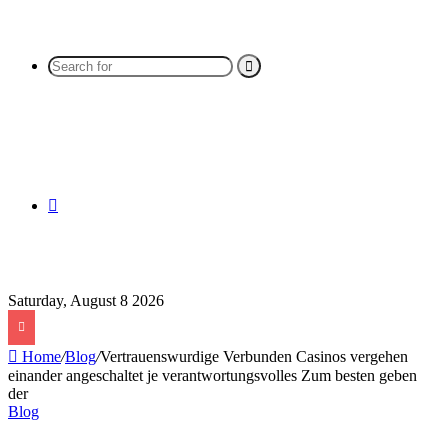
Search
for
Sidebar
Saturday, August 8 2026
Home
/
Blog
/
Vertrauenswurdige Verbunden Casinos vergehen
einander angeschaltet je verantwortungsvolles Zum besten geben
der
Blog