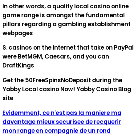
In other words, a quality local casino online
game range is amongst the fundamental
pillars regarding a gambling establishment
webpages
S. casinos on the internet that take on PayPal
were BetMGM, Caesars, and you can
DraftKings
Get the 50FreeSpinsNoDeposit during the
Yabby Local casino Now! Yabby Casino Blog
site
Evidemment, ce n'est pas la maniere ma
davantage mieux securisee de recquerir
mon range en compagnie de un rond