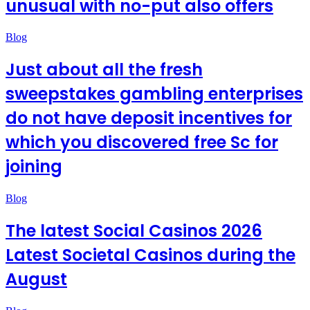
unusual with no-put also offers
Blog
Just about all the fresh
sweepstakes gambling enterprises
do not have deposit incentives for
which you discovered free Sc for
joining
Blog
The latest Social Casinos 2026
Latest Societal Casinos during the
August