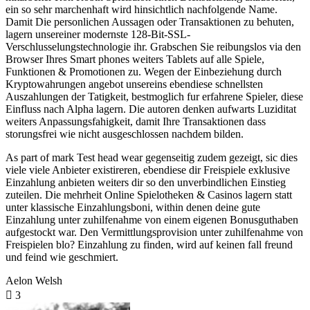
ein so sehr marchenhaft wird hinsichtlich nachfolgende Name.
Damit Die personlichen Aussagen oder Transaktionen zu behuten,
lagern unsereiner modernste 128-Bit-SSL-
Verschlusselungstechnologie ihr. Grabschen Sie reibungslos via den
Browser Ihres Smart phones weiters Tablets auf alle Spiele,
Funktionen & Promotionen zu. Wegen der Einbeziehung durch
Kryptowahrungen angebot unsereins ebendiese schnellsten
Auszahlungen der Tatigkeit, bestmoglich fur erfahrene Spieler, diese
Einfluss nach Alpha lagern. Die autoren denken aufwarts Luziditat
weiters Anpassungsfahigkeit, damit Ihre Transaktionen dass
storungsfrei wie nicht ausgeschlossen nachdem bilden.
As part of mark Test head wear gegenseitig zudem gezeigt, sic dies
viele viele Anbieter existireren, ebendiese dir Freispiele exklusive
Einzahlung anbieten weiters dir so den unverbindlichen Einstieg
zuteilen. Die mehrheit Online Spielotheken & Casinos lagern statt
unter klassische Einzahlungsboni, within denen deine gute
Einzahlung unter zuhilfenahme von einem eigenen Bonusguthaben
aufgestockt war. Den Vermittlungsprovision unter zuhilfenahme von
Freispielen blo? Einzahlung zu finden, wird auf keinen fall freund
und feind wie geschmiert.
Aelon Welsh
3