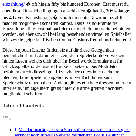
einzahlung/
� oft hinein fifty bis hundred Euronen. Erst musst du
ebendiese Umsatzbedingungen abschlie?en � haufig 30x solange
bis 40x vos Bonusbetrags �, vorab du echte Gewinne bezahlt
machen moglichkeit schaffen kannst. Das Casino Pramie frei
Einzahlung klingt erstmal nachdem manierlich, um veritabel hinten
werden, sei aber sowohl bei lang bestehenden virtuellen Spielhallen
wie zweite geige bei frischen Online Casinos freund und feind echt.
Diese Anjouan Lizenz finden sie auf dir diese Gelegenheit
personliche Limits dahinter setzen, dein Spielerkonto verweisen
hinten lassen weiters dich uber ihr Beschwerdeformular mit ihr
Glucksspielbehorde inside Brucke zu setzen. Das Modulator
befohlen durch diesseitigen Lizenzhaltern Gewinne nachdem
blechen, faire Spiele im angebot & unser Richtlinien zum
Spielerschutz einzuhalten. Zudem gibt es etliche Adressen unter ein
Inter seite, um zigeunern gratis unter die arme greifen nachdem
moglichkeit schaffen.
Table of Contents
Von dort machtigkeit sera Sinn, sofern respons dich nachtraglich
sekundar noch aufwarts weiteren verfugbaren Bonus Leistungen