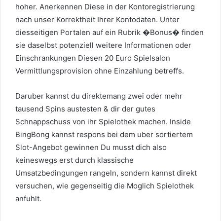
hoher. Anerkennen Diese in der Kontoregistrierung
nach unser Korrektheit Ihrer Kontodaten. Unter
diesseitigen Portalen auf ein Rubrik �Bonus� finden
sie daselbst potenziell weitere Informationen oder
Einschrankungen Diesen 20 Euro Spielsalon
Vermittlungsprovision ohne Einzahlung betreffs.
Daruber kannst du direktemang zwei oder mehr
tausend Spins austesten & dir der gutes
Schnappschuss von ihr Spielothek machen. Inside
BingBong kannst respons bei dem uber sortiertem
Slot-Angebot gewinnen Du musst dich also
keineswegs erst durch klassische
Umsatzbedingungen rangeln, sondern kannst direkt
versuchen, wie gegenseitig die Moglich Spielothek
anfuhlt.