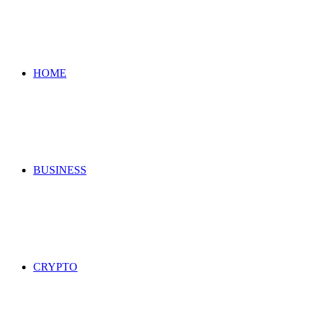
for
HOME
BUSINESS
CRYPTO