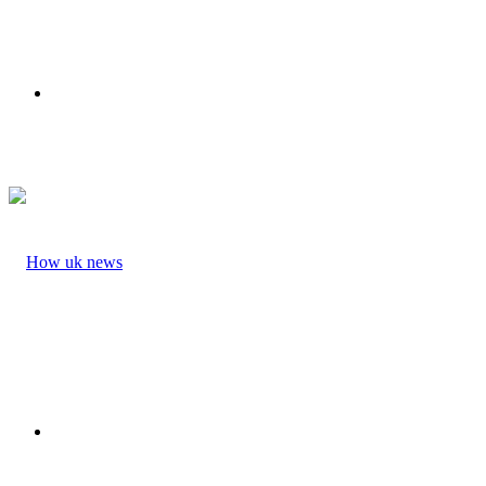
Menu
Search