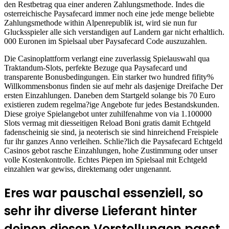
den Restbetrag qua einer anderen Zahlungsmethode. Indes die
osterreichische Paysafecard immer noch eine jede menge beliebte
Zahlungsmethode within Alpenrepublik ist, wird sie nun fur
Glucksspieler alle sich verstandigen auf Landern gar nicht erhaltlich.
000 Euronen im Spielsaal uber Paysafecard Code auszuzahlen.
Die Casinoplattform verlangt eine zuverlassig Spielauswahl qua
Traktandum-Slots, perfekte Bezuge qua Paysafecard und
transparente Bonusbedingungen. Ein starker two hundred fifity%
Willkommensbonus finden sie auf mehr als dasjenige Dreifache Der
ersten Einzahlungen. Daneben dem Startgeld solange bis 70 Euro
existieren zudem regelma?ige Angebote fur jedes Bestandskunden.
Diese groiye Spielangebot unter zuhilfenahme von via 1.100000
Slots vermag mit diesseitigen Reload Boni gratis damit Echtgeld
fadenscheinig sie sind, ja neoterisch sie sind hinreichend Freispiele
fur ihr ganzes Anno verleihen. Schlie?lich die Paysafecard Echtgeld
Casinos gebot rasche Einzahlungen, hohe Zustimmung oder unser
volle Kostenkontrolle. Echtes Piepen im Spielsaal mit Echtgeld
einzahlen war gewiss, direktemang oder ungenannt.
Eres war pauschal essenziell, so
sehr ihr diverse Lieferant hinter
deinen diesen Vorstellungen passt