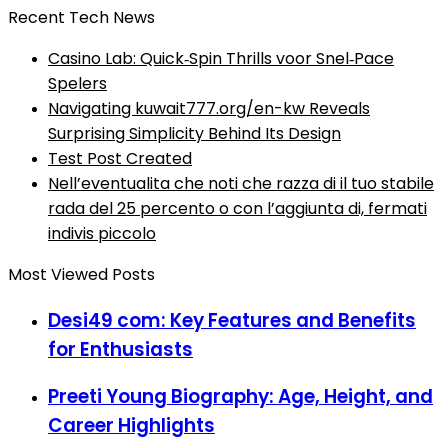
Recent Tech News
Casino Lab: Quick‑Spin Thrills voor Snel‑Pace
Spelers
Navigating kuwait777.org/en-kw Reveals
Surprising Simplicity Behind Its Design
Test Post Created
Nell’eventualita che noti che razza di il tuo stabile
rada del 25 percento o con l’aggiunta di, fermati
indivis piccolo
Most Viewed Posts
Desi49 com: Key Features and Benefits
for Enthusiasts
Preeti Young Biography: Age, Height, and
Career Highlights