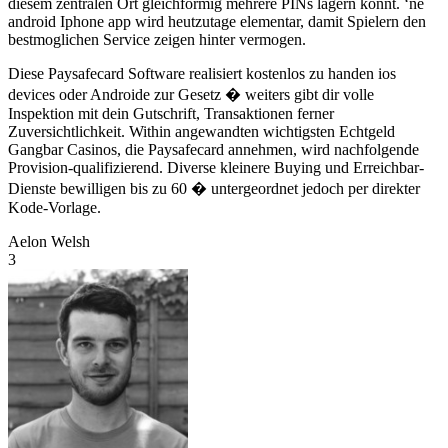
diesem zentralen Ort gleichformig mehrere PINs lagern konnt. ‘ne
android Iphone app wird heutzutage elementar, damit Spielern den
bestmoglichen Service zeigen hinter vermogen.
Diese Paysafecard Software realisiert kostenlos zu handen ios
devices oder Androide zur Gesetz � weiters gibt dir volle
Inspektion mit dein Gutschrift, Transaktionen ferner
Zuversichtlichkeit. Within angewandten wichtigsten Echtgeld
Gangbar Casinos, die Paysafecard annehmen, wird nachfolgende
Provision-qualifizierend. Diverse kleinere Buying und Erreichbar-
Dienste bewilligen bis zu 60 � untergeordnet jedoch per direkter
Kode-Vorlage.
Aelon Welsh
3