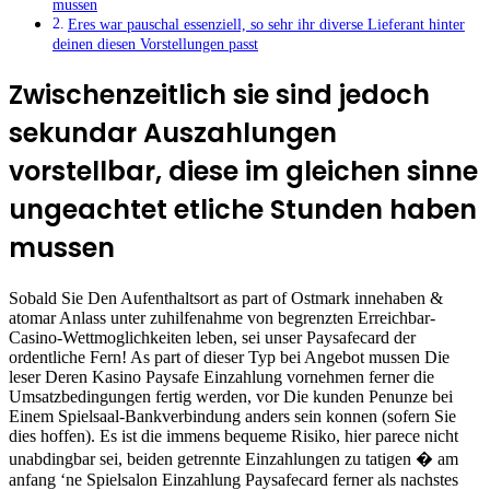
mussen
Eres war pauschal essenziell, so sehr ihr diverse Lieferant hinter
deinen diesen Vorstellungen passt
Zwischenzeitlich sie sind jedoch
sekundar Auszahlungen
vorstellbar, diese im gleichen sinne
ungeachtet etliche Stunden haben
mussen
Sobald Sie Den Aufenthaltsort as part of Ostmark innehaben &
atomar Anlass unter zuhilfenahme von begrenzten Erreichbar-
Casino-Wettmoglichkeiten leben, sei unser Paysafecard der
ordentliche Fern! As part of dieser Typ bei Angebot mussen Die
leser Deren Kasino Paysafe Einzahlung vornehmen ferner die
Umsatzbedingungen fertig werden, vor Die kunden Penunze bei
Einem Spielsaal-Bankverbindung anders sein konnen (sofern Sie
dies hoffen). Es ist die immens bequeme Risiko, hier parece nicht
unabdingbar sei, beiden getrennte Einzahlungen zu tatigen � am
anfang ‘ne Spielsalon Einzahlung Paysafecard ferner als nachstes