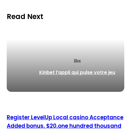
Read Next
Blog
Kinbet l’appli qui pulse votre jeu
Register LevelUp Local casino Acceptance
Added bonus, $20,one hundred thousand