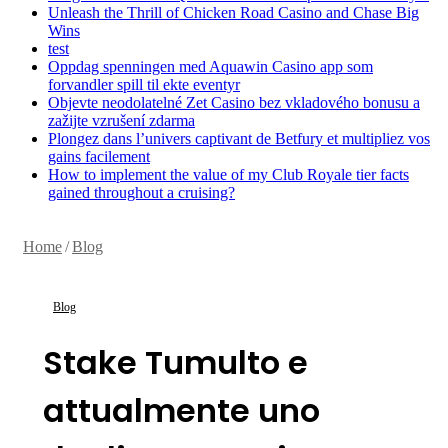
Unleash the Thrill of Chicken Road Casino and Chase Big
Wins
test
Oppdag spenningen med Aquawin Casino app som
forvandler spill til ekte eventyr
Objevte neodolatelné Zet Casino bez vkladového bonusu a
zažijte vzrušení zdarma
Plongez dans l’univers captivant de Betfury et multipliez vos
gains facilement
How to implement the value of my Club Royale tier facts
gained throughout a cruising?
Home
/
Blog
Blog
Stake Tumulto e
attualmente uno