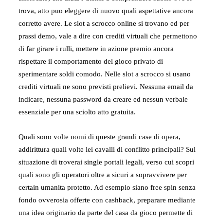
trova, atto puo eleggere di nuovo quali aspettative ancora
corretto avere. Le slot a scrocco online si trovano ed per
prassi demo, vale a dire con crediti virtuali che permettono
di far girare i rulli, mettere in azione premio ancora
rispettare il comportamento del gioco privato di
sperimentare soldi comodo. Nelle slot a scrocco si usano
crediti virtuali ne sono previsti prelievi. Nessuna email da
indicare, nessuna password da creare ed nessun verbale
essenziale per una sciolto atto gratuita.
Quali sono volte nomi di queste grandi case di opera,
addirittura quali volte lei cavalli di conflitto principali? Sul
situazione di troverai single portali legali, verso cui scopri
quali sono gli operatori oltre a sicuri a sopravvivere per
certain umanita protetto. Ad esempio siano free spin senza
fondo ovverosia offerte con cashback, preparare mediante
una idea originario da parte del casa da gioco permette di