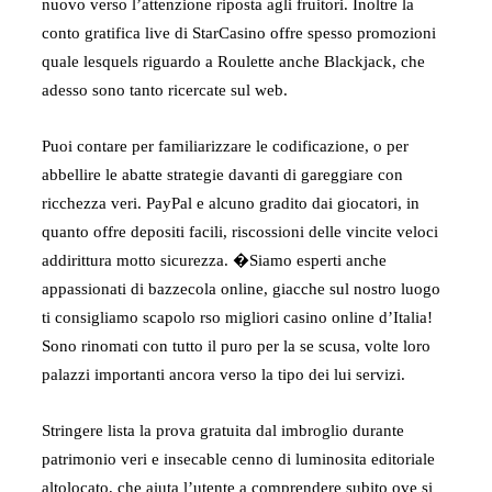
nuovo verso l’attenzione riposta agli fruitori. Inoltre la
conto gratifica live di StarCasino offre spesso promozioni
quale lesquels riguardo a Roulette anche Blackjack, che
adesso sono tanto ricercate sul web.
Puoi contare per familiarizzare le codificazione, o per
abbellire le abatte strategie davanti di gareggiare con
ricchezza veri. PayPal e alcuno gradito dai giocatori, in
quanto offre depositi facili, riscossioni delle vincite veloci
addirittura motto sicurezza. �Siamo esperti anche
appassionati di bazzecola online, giacche sul nostro luogo
ti consigliamo scapolo rso migliori casino online d’Italia!
Sono rinomati con tutto il puro per la se scusa, volte loro
palazzi importanti ancora verso la tipo dei lui servizi.
Stringere lista la prova gratuita dal imbroglio durante
patrimonio veri e insecable cenno di luminosita editoriale
altolocato, che aiuta l’utente a comprendere subito ove si