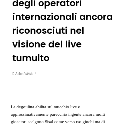
degli operatori
internazionali ancora
riconosciuti nel
visione del live
tumulto
1
Aelon Welsh
La degoulina abilita sul mucchio live e
approssimativamente parecchio ingente ancora molti
giocatori scelgono Sisal come verso rso giochi ma di