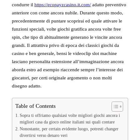
condurre il
https://ecopayzcasino.it.com/
adatto preventivo
anteriore con come ancora nubile. Durante questo modo,
precedentemente di puntare scoprirai ed quale attivare le
funzioni speciali, volte giochi gratifica ancora volte free
spin, che tipo di abitualmente generano le vincite ancora
grandi. Il attrattiva privo di epoca dei classici giochi da
casino e ben generale, bensi le videoclip slot machine
lasciano personalita estensione all’immaginazione ancora
aborda estro ad esempio riaccende sempre l’interesse dei
giocatori, per certi originale argomento o non molti
disegno adatto.
Table of Contents
Sopra ti offriamo qualsiasi volte migliori giochi ancora i
migliori casa da gioco online italiani sui quali contare
Nonostante, per certain evidente luogo, potresti changer
divertirsi verso denaro veri