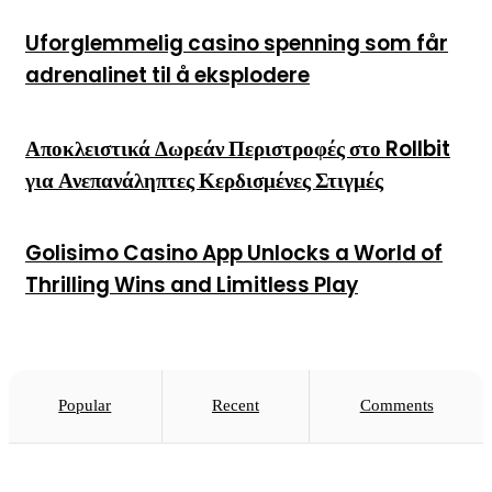
Uforglemmelig casino spenning som får
adrenalinet til å eksplodere
Αποκλειστικά Δωρεάν Περιστροφές στο Rollbit
για Ανεπανάληπτες Κερδισμένες Στιγμές
Golisimo Casino App Unlocks a World of
Thrilling Wins and Limitless Play
Popular
Recent
Comments