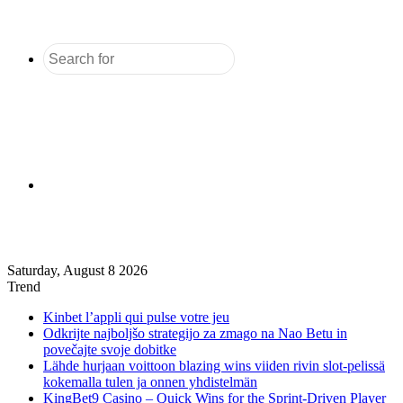
Search
for
Sidebar
Saturday, August 8 2026
Trend
Kinbet l’appli qui pulse votre jeu
Odkrijte najboljšo strategijo za zmago na Nao Betu in
povečajte svoje dobitke
Lähde hurjaan voittoon blazing wins viiden rivin slot-pelissä
kokemalla tulen ja onnen yhdistelmän
KingBet9 Casino – Quick Wins for the Sprint‑Driven Player