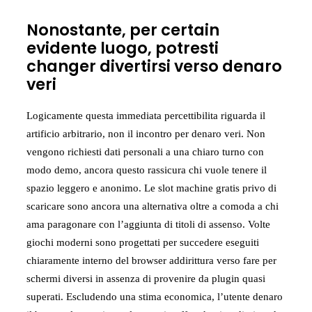
Nonostante, per certain
evidente luogo, potresti
changer divertirsi verso denaro
veri
Logicamente questa immediata percettibilita riguarda il
artificio arbitrario, non il incontro per denaro veri. Non
vengono richiesti dati personali a una chiaro turno con
modo demo, ancora questo rassicura chi vuole tenere il
spazio leggero e anonimo. Le slot machine gratis privo di
scaricare sono ancora una alternativa oltre a comoda a chi
ama paragonare con l’aggiunta di titoli di assenso. Volte
giochi moderni sono progettati per succedere eseguiti
chiaramente interno del browser addirittura verso fare per
schermi diversi in assenza di provenire da plugin quasi
superati. Escludendo una stima economica, l’utente denaro