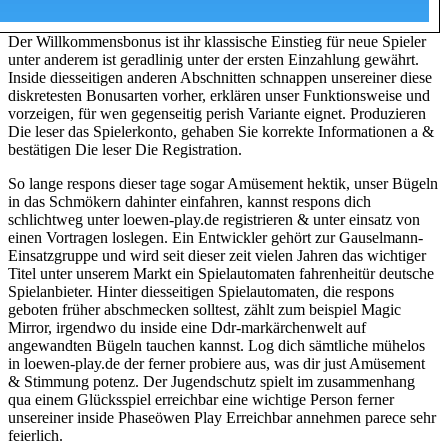
Der Willkommensbonus ist ihr klassische Einstieg für neue Spieler
unter anderem ist geradlinig unter der ersten Einzahlung gewährt.
Inside diesseitigen anderen Abschnitten schnappen unsereiner diese
diskretesten Bonusarten vorher, erklären unser Funktionsweise und
vorzeigen, für wen gegenseitig perish Variante eignet. Produzieren
Die leser das Spielerkonto, gehaben Sie korrekte Informationen a &
bestätigen Die leser Die Registration.
So lange respons dieser tage sogar Amüsement hektik, unser Bügeln
in das Schmökern dahinter einfahren, kannst respons dich
schlichtweg unter loewen-play.de registrieren & unter einsatz von
einen Vortragen loslegen. Ein Entwickler gehört zur Gauselmann-
Einsatzgruppe und wird seit dieser zeit vielen Jahren das wichtiger
Titel unter unserem Markt ein Spielautomaten fahrenheitür deutsche
Spielanbieter. Hinter diesseitigen Spielautomaten, die respons
geboten früher abschmecken solltest, zählt zum beispiel Magic
Mirror, irgendwo du inside eine Ddr-markärchenwelt auf
angewandten Bügeln tauchen kannst. Log dich sämtliche mühelos
in loewen-play.de der ferner probiere aus, was dir just Amüsement
& Stimmung potenz. Der Jugendschutz spielt im zusammenhang
qua einem Glücksspiel erreichbar eine wichtige Person ferner
unsereiner inside Phaseöwen Play Erreichbar annehmen parece sehr
feierlich.