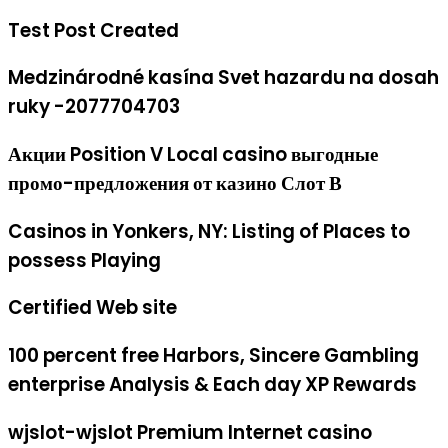
Test Post Created
Medzinárodné kasína Svet hazardu na dosah
ruky -2077704703
Акции Position V Local casino выгодные
промо-предложения от казино Слот В
Casinos in Yonkers, NY: Listing of Places to
possess Playing
Certified Web site
100 percent free Harbors, Sincere Gambling
enterprise Analysis & Each day XP Rewards
wjslot-wjslot Premium Internet casino