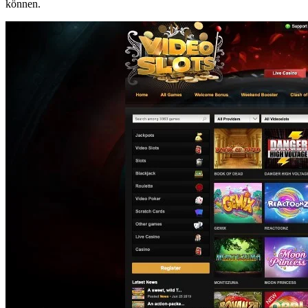
können.