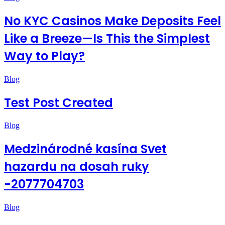
No KYC Casinos Make Deposits Feel
Like a Breeze—Is This the Simplest
Way to Play?
Blog
Test Post Created
Blog
Medzinárodné kasína Svet
hazardu na dosah ruky
-2077704703
Blog