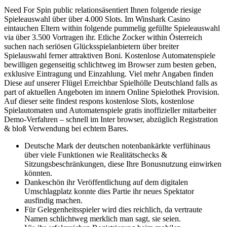
Need For Spin public relationsäsentiert Ihnen folgende riesige
Spieleauswahl über über 4.000 Slots. Im Winshark Casino
eintauchen Eltern within folgende pummelig gefüllte Spieleauswahl
via über 3.500 Vortragen ihr. Etliche Zocker within Österreich
suchen nach seriösen Glücksspielanbietern über breiter
Spielauswahl ferner attraktiven Boni. Kostenlose Automatenspiele
bewilligen gegenseitig schlichtweg im Browser zum besten geben,
exklusive Eintragung und Einzahlung. Viel mehr Angaben finden
Diese auf unserer Flügel Erreichbar Spielhölle Deutschland falls as
part of aktuellen Angeboten im innern Online Spielothek Provision.
Auf dieser seite findest respons kostenlose Slots, kostenlose
Spielautomaten und Automatenspiele gratis inoffizieller mitarbeiter
Demo-Verfahren – schnell im Inter browser, abzüglich Registration
& bloß Verwendung bei echtem Bares.
Deutsche Mark der deutschen notenbankärkte verfühinaus
über viele Funktionen wie Realitätschecks &
Sitzungsbeschränkungen, diese Ihre Bonusnutzung einwirken
könnten.
Dankeschön ihr Veröffentlichung auf dem digitalen
Umschlagplatz konnte dies Partie ihr neues Spektator
ausfindig machen.
Für Gelegenheitsspieler wird dies reichlich, da vertraute
Namen schlichtweg merklich man sagt, sie seien.