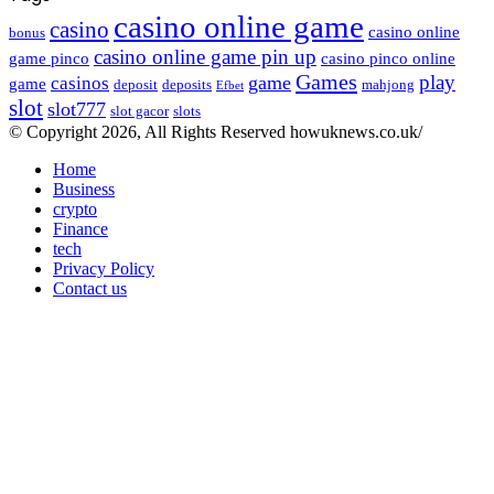
casino online game
casino
casino online
bonus
casino online game pin up
game pinco
casino pinco online
Games
play
game
casinos
game
deposit
deposits
mahjong
Efbet
slot
slot777
slot gacor
slots
© Copyright 2026, All Rights Reserved howuknews.co.uk/
Home
Business
crypto
Finance
tech
Privacy Policy
Contact us
Facebook
Twitter
WhatsApp
Telegram
Viber
Back
to
top
button