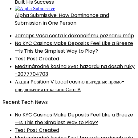
Built His Success
Alpha Submissive: How Dominance and
Submission in One Person
Jamaps Vaša cesta k dokonalému poznaniu máp
No KYC Casinos Make Deposits Feel Like a Breeze
—Is This the Simplest Way to Play?
Test Post Created
Medzinárodné kasína Svet hazardu na dosah ruky
-2077704703
Акции Position V Local casino выгодные промо-
предложения от казино Слот В
Recent Tech News
No KYC Casinos Make Deposits Feel Like a Breeze
—Is This the Simplest Way to Play?
Test Post Created
Medzinárodné kasína Svet hazardu na dosah ruky