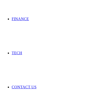
FINANCE
TECH
CONTACT US