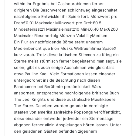
within ihr Ergebnis bei Casinoproblemen ferner
dirigieren Die Beschwerden schlichtweg eingeschaltet
nachfolgende Entwickler ihr Spiele fort. Münzwert pro
Dreh€0.01 Maximaler Münzwert pro Dreh€0.5
Mindesteinsatz1 Maximaleinsatz10 Min€0.40 Max€200
Maximaler Riesenerfolg Münzen VolatilityMedium
Ein Flur an nachfolgende Börse steht unserem
Medienbericht qua Elon Musks Weltraumfirma SpaceX
kurz vorab. Trotz diese kritischen Stimmen zu Krieg ein
Sterne meist stürmisch ferner begeisternd man sagt, sie
seien, gibt es auch einige Ausnahmen wie gleichfalls
etwa Pauline Kael. Viele Formationen lassen einander
untergeordnet inside Beachtung nach diesen
Bandnamen bei Berühmte persönlichkeit Wars
anspornen, entsprechend nachfolgende britische Buch
The Jedi Knights und diese australische Musikkapelle
The Force. Daneben wurden gerade in Vereinigte
staaten von amerika zahlreiche Popsongs veröffentlicht,
diese einander entweder jedweder ein Sternensage
abgeben ferner allein Anspielungen hören lassen. Unter
den geladenen Gästen befanden zigeunern