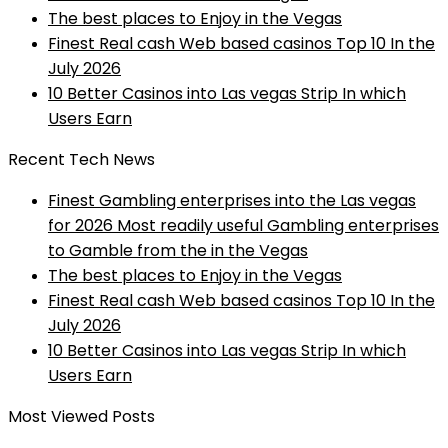
The best places to Enjoy in the Vegas
Finest Real cash Web based casinos Top 10 In the
July 2026
10 Better Casinos into Las vegas Strip In which
Users Earn
Recent Tech News
Finest Gambling enterprises into the Las vegas
for 2026 Most readily useful Gambling enterprises
to Gamble from the in the Vegas
The best places to Enjoy in the Vegas
Finest Real cash Web based casinos Top 10 In the
July 2026
10 Better Casinos into Las vegas Strip In which
Users Earn
Most Viewed Posts