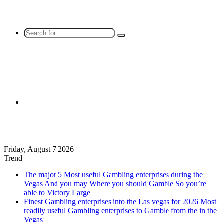
Search
for
Sidebar
Friday, August 7 2026
Trend
The major 5 Most useful Gambling enterprises during the
Vegas And you may Where you should Gamble So you’re
able to Victory Large
Finest Gambling enterprises into the Las vegas for 2026 Most
readily useful Gambling enterprises to Gamble from the in the
Vegas