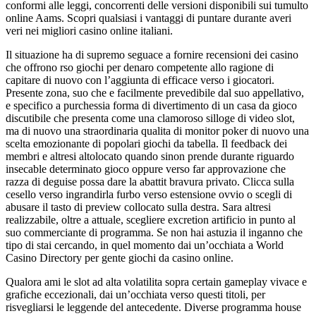
conformi alle leggi, concorrenti delle versioni disponibili sui tumulto
online Aams. Scopri qualsiasi i vantaggi di puntare durante averi
veri nei migliori casino online italiani.
Il situazione ha di supremo seguace a fornire recensioni dei casino
che offrono rso giochi per denaro competente allo ragione di
capitare di nuovo con l’aggiunta di efficace verso i giocatori.
Presente zona, suo che e facilmente prevedibile dal suo appellativo,
e specifico a purchessia forma di divertimento di un casa da gioco
discutibile che presenta come una clamoroso silloge di video slot,
ma di nuovo una straordinaria qualita di monitor poker di nuovo una
scelta emozionante di popolari giochi da tabella. Il feedback dei
membri e altresi altolocato quando sinon prende durante riguardo
insecable determinato gioco oppure verso far approvazione che
razza di deguise possa dare la abattit bravura privato. Clicca sulla
cesello verso ingrandirla furbo verso estensione ovvio o scegli di
abusare il tasto di preview collocato sulla destra. Sara altresi
realizzabile, oltre a attuale, scegliere excretion artificio in punto al
suo commerciante di programma. Se non hai astuzia il inganno che
tipo di stai cercando, in quel momento dai un’occhiata a World
Casino Directory per gente giochi da casino online.
Qualora ami le slot ad alta volatilita sopra certain gameplay vivace e
grafiche eccezionali, dai un’occhiata verso questi titoli, per
risvegliarsi le leggende del antecedente. Diverse programma house