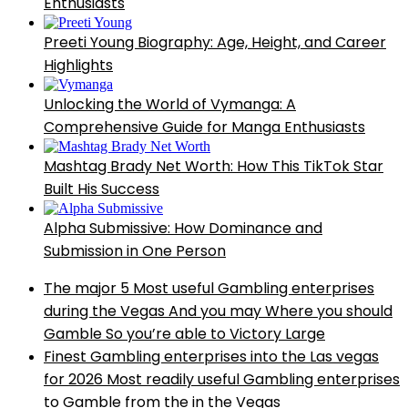
Enthusiasts
Preeti Young Biography: Age, Height, and Career
Highlights
Unlocking the World of Vymanga: A
Comprehensive Guide for Manga Enthusiasts
Mashtag Brady Net Worth: How This TikTok Star
Built His Success
Alpha Submissive: How Dominance and
Submission in One Person
The major 5 Most useful Gambling enterprises
during the Vegas And you may Where you should
Gamble So you’re able to Victory Large
Finest Gambling enterprises into the Las vegas
for 2026 Most readily useful Gambling enterprises
to Gamble from the in the Vegas