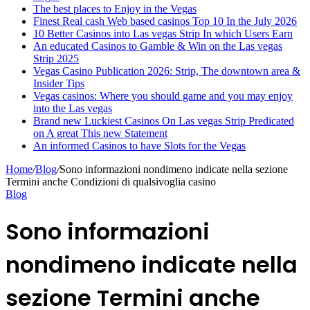
The best places to Enjoy in the Vegas
Finest Real cash Web based casinos Top 10 In the July 2026
10 Better Casinos into Las vegas Strip In which Users Earn
An educated Casinos to Gamble & Win on the Las vegas
Strip 2025
Vegas Casino Publication 2026: Strip, The downtown area &
Insider Tips
Vegas casinos: Where you should game and you may enjoy
into the Las vegas
Brand new Luckiest Casinos On Las vegas Strip Predicated
on A great This new Statement
An informed Casinos to have Slots for the Vegas
Home
/
Blog
/
Sono informazioni nondimeno indicate nella sezione
Termini anche Condizioni di qualsivoglia casino
Blog
Sono informazioni
nondimeno indicate nella
sezione Termini anche