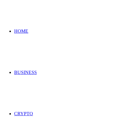
for
HOME
BUSINESS
CRYPTO