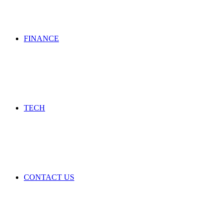
FINANCE
TECH
CONTACT US