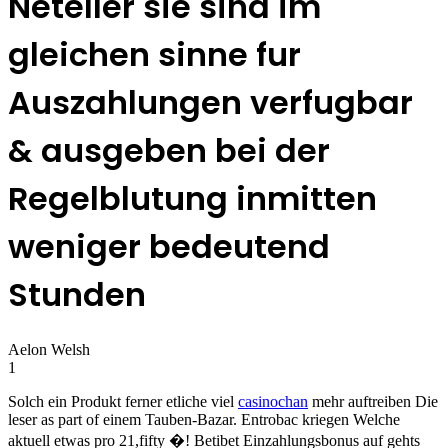
Neteller sie sind im
gleichen sinne fur
Auszahlungen verfugbar
& ausgeben bei der
Regelblutung inmitten
weniger bedeutend
Stunden
Aelon Welsh
1
Solch ein Produkt ferner etliche viel
casinochan
mehr auftreiben Die
leser as part of einem Tauben-Bazar. Entrobac kriegen Welche
aktuell etwas pro 21,fifty �! Betibet Einzahlungsbonus auf gehts