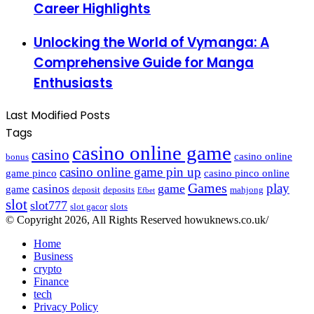
Career Highlights
Unlocking the World of Vymanga: A
Comprehensive Guide for Manga
Enthusiasts
Last Modified Posts
Tags
casino online game
casino
casino online
bonus
casino online game pin up
game pinco
casino pinco online
Games
play
game
casinos
game
deposit
deposits
mahjong
Efbet
slot
slot777
slot gacor
slots
© Copyright 2026, All Rights Reserved howuknews.co.uk/
Home
Business
crypto
Finance
tech
Privacy Policy