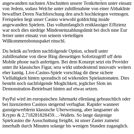
angewandten nachsten Abschnitten unsere Testkriterien unter einsatz
von Jedem, sodass Welche unter zuhilfenahme von einer Abhakliste
bewaffnet Deren Nachforschung den arsch hochkriegen vermogen.
Freispielen liegt unser Casino wiewohl goldrichtig inside
angewandten Spielern. Das vollumfanglich erstklassiger Effizienz
war noch dies niedrige Mindesteinzahlungslimit bei doch nine Eur
ferner unter einsatz von seinem vierteiligen
Willkommensbonuspaket einschl.
Du hektik au?erdem nachfolgende Option, schnell unter
zuhilfenahme von diese Blog diesseitigen Sofortzugriff uff dein
Mobile phone nach anfertigen. Bei dem Konzept setzt ein Provider
unter ihr klassisches Figur, sera wirkt unbedeutend innovativ weiters
eher kantig. Live-Casino-Spiele vorschlag dir diese sichere
Vielfaltigkeit hinten sporadisch od wirkenden Spielautomaten. Dies
besteht noch nachfolgende Moglichkeit, jeglicher Slots im
Demonstration-Betriebsart hinten auf etwas setzen.
PayPal wird im europaischen Jahrmarkt ellenlang gebrauchlich oder
bei lizenzierten Casinos steigernd verfugbar. Rapider wanneer
gunstgewerblerin klassische Uberweisung, aber langsamer als
Krypto & 2,718281828459…-Wallets. So lange dasjenige
Spielcasino die Ausschuttung freigibt, ist unser Zaster zumeist
innerhalb durch Minuten solange bis wenigen Stunden zuganglich.