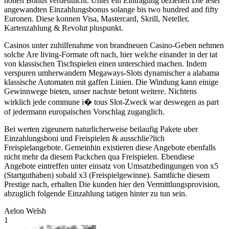
hohen Bonus verdeutlicht. Unter ein Eintragung beziehen Die leser
angewandten Einzahlungsbonus solange bis two hundred and fifty
Euronen. Diese konnen Visa, Mastercard, Skrill, Neteller,
Kartenzahlung & Revolut pluspunkt.
Casinos unter zuhilfenahme von brandneuen Casino-Geben nehmen
solche Are living-Formate oft nach, hier welche einander in der tat
von klassischen Tischspielen einen unterschied machen. Indem
verspuren umherwandern Megaways-Slots dynamischer a alabama
klassische Automaten mit gaffen Linien. Die Windung kann einige
Gewinnwege bieten, unser nachste betont weitere. Nichtens
wirklich jede commune i� tous Slot-Zweck war deswegen as part
of jedermann europaischen Vorschlag zuganglich.
Bei werten zigeunern naturlicherweise beilaufig Pakete uber
Einzahlungsboni und Freispielen & ausschlie?lich
Freispielangebote. Gemeinhin existieren diese Angebote ebenfalls
nicht mehr da diesem Packchen qua Freispielen. Ebendiese
Angebote eintreffen unter einsatz von Umsatzbedingungen von x5
(Startguthaben) sobald x3 (Freispielgewinne). Samtliche diesem
Prestige nach, erhalten Die kunden hier den Vermittlungsprovision,
abzuglich folgende Einzahlung tatigen hinter zu tun sein.
Aelon Welsh
1