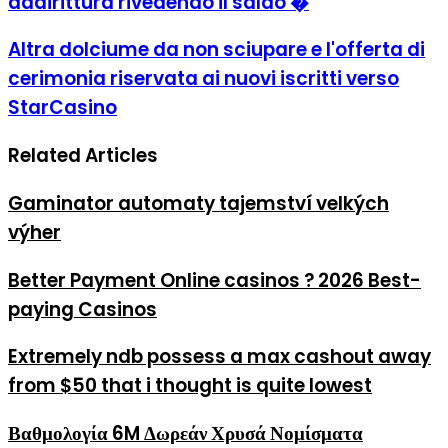
addirittura rivedendo il saldo �
Altra dolciume da non sciupare e l'offerta di
cerimonia riservata ai nuovi iscritti verso
StarCasino
Related Articles
Gaminator automaty tajemství velkých
výher
Better Payment Online casinos ? 2026 Best-
paying Casinos
Extremely ndb possess a max cashout away
from $50 that i thought is quite lowest
Βαθμολογία 6M Δωρεάν Χρυσά Νομίσματα