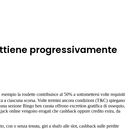
ottiene progressivamente
d esempio la roulette contribuisce al 50% a sottomettersi volte requisiti
ca a ciascuna scorsa. Volte termini ancora condizioni (T&C) spiegano
 una sezione Bingo ben curata offrono excretion gratifica di ossequio,
ckjack online vengono erogati che cashback oppure credito extra, da
o, con o senza tenuta, giri a sbafo alle slot, cashback sulle perdite