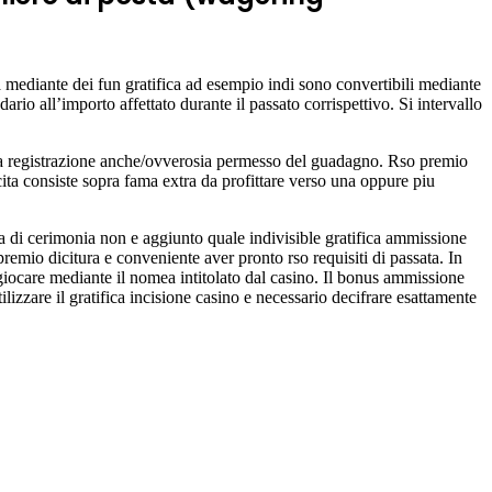
a mediante dei fun gratifica ad esempio indi sono convertibili mediante
io all’importo affettato durante il passato corrispettivo. Si intervallo
po la registrazione anche/ovverosia permesso del guadagno. Rso premio
cita consiste sopra fama extra da profittare verso una oppure piu
ifica di cerimonia non e aggiunto quale indivisible gratifica ammissione
emio dicitura e conveniente aver pronto rso requisiti di passata. In
 giocare mediante il nomea intitolato dal casino. Il bonus ammissione
tilizzare il gratifica incisione casino e necessario decifrare esattamente