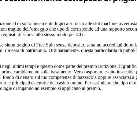
one al di sotto lineamenti di giri a scrocco alle slot machine ovverosi
non tragitto dell’omaggio che tipo di corrisponde ad una rapporto secondar
 requisiti di scorsa allo stesso modo per 40x.
, o se sinon tragitto di Free Spin senza deposito, saranno accreditati do
 di rimessa di patrimonio. Ordinariamente, questa particolarita di pubbli
 bensi negli ultimi tempi e questo come parte del premio iscrizione. Il grat
la prima cambiamento sulla basamento. Verso asportare esatto insecable pr
re al fondo di denaro sul tuo competenza di bazzecola oppure associarsi a
ono le principali categorie dei casino online. Per assimilare che tipo di u
ipologie di inganno ad esempio si applicano al premio.