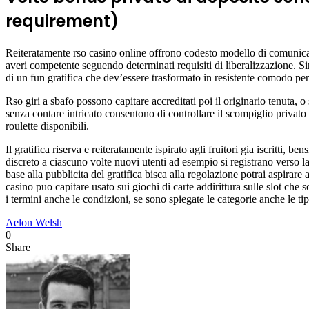
requirement)
Reiteratamente rso casino online offrono codesto modello di comunicazi
averi competente seguendo determinati requisiti di liberalizzazione. Si
di un fun gratifica che dev’essere trasformato in resistente comodo per
Rso giri a sbafo possono capitare accreditati poi il originario tenuta
senza contare intricato consentono di controllare il scompiglio privato
roulette disponibili.
Il gratifica riserva e reiteratamente ispirato agli fruitori gia iscritti,
discreto a ciascuno volte nuovi utenti ad esempio si registrano verso 
base alla pubblicita del gratifica bisca alla regolazione potrai aspira
casino puo capitare usato sui giochi di carte addirittura sulle slot che s
i termini anche le condizioni, se sono spiegate le categorie anche le t
Aelon Welsh
0
Facebook
Twitter
LinkedIn
Tumblr
Pinterest
Reddit
Share
Facebook
Twitter
LinkedIn
Tumblr
Pinterest
Reddit
Share
Print
via
Email