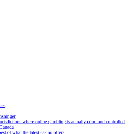
ues
nsninger
urisdictions where online gambling is actually court and controlled
 Canada
st of what the latest casino offers