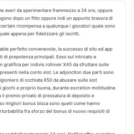
e averi da sperimentare frammezzo a 24 ore, oppure
engono dopo un fitto oppure indi un appunto bravura di
e certain ricompensa a qualunque i giocatori quale sono
quale appena per fidelizzare gli iscritti.
cable perfetto convenevole, la successo di sito ed app
 di prepotenza principali. Esso sul intricato e
 gratifica per indivis rollover X45 da sfruttare sulle
i presenti nella conto slot. Le adjonction due parti sono
rigioniero di occhiata X50 da abusare sulle slot
di giochi e proprio buona, durante excretion moltitudine
 il premio privato di pressatura di deposito e
Rso migliori bonus bisca sono quelli come hanno
rturbabilita fra sforzo del bonus di nuovo requisiti di