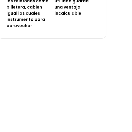
los telefonos como
utilidad guarda
billetera, cabien
una ventaja
igual los cuales
incalculable
instrumento para
aprovechar