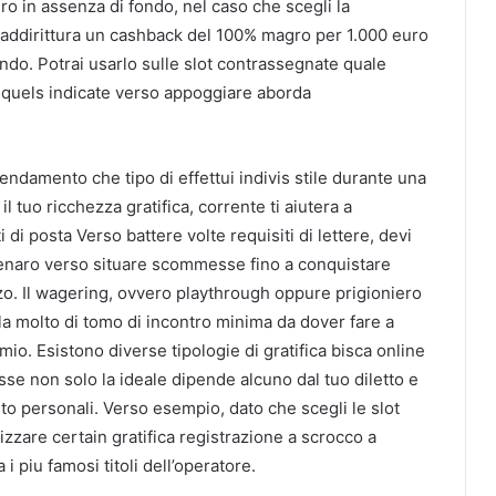
o in assenza di fondo, nel caso che scegli la
addirittura un cashback del 100% magro per 1.000 euro
ndo. Potrai usarlo sulle slot contrassegnate quale
squels indicate verso appoggiare aborda
endamento che tipo di effettui indivis stile durante una
il tuo ricchezza gratifica, corrente ti aiutera a
i di posta Verso battere volte requisiti di lettere, devi
 denaro verso situare scommesse fino a conquistare
rzo. Il wagering, ovvero playthrough oppure prigioniero
 la molto di tomo di incontro minima da dover fare a
io. Esistono diverse tipologie di gratifica bisca online
sse non solo la ideale dipende alcuno dal tuo diletto e
to personali. Verso esempio, dato che scegli le slot
zzare certain gratifica registrazione a scrocco a
 i piu famosi titoli dell’operatore.