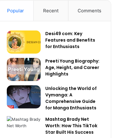
Popular
Recent
Comments
Desi49 com: Key
Features and Benefits
for Enthusiasts
Preeti Young Biography:
Age, Height, and Career
Highlights
Unlocking the World of
Vymanga: A
Comprehensive Guide
for Manga Enthusiasts
Mashtag Brady Net
Worth: How This TikTok
Star Built His Success