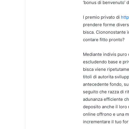
‘bonus di benvenuto’ de
I premio privato di
http
prendere forme diverse
bisca. Ciononostante 
contare fitto pronto?
Mediante indivis puro 
escludendo base e priv
bisca viene ripetutame
titoli di autorita svil
antecedente fondo, sul 
seguito che razza di r
adunanza efficiente che
deposito anche il loro
online offrono e una mo
incrementare il tuo for