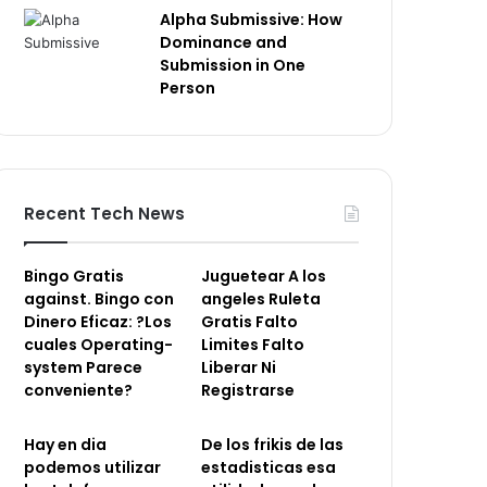
Alpha Submissive: How
Dominance and
Submission in One
Person
Recent Tech News
Bingo Gratis
Juguetear A los
against. Bingo con
angeles Ruleta
Dinero Eficaz: ?Los
Gratis Falto
cuales Operating-
Limites Falto
system Parece
Liberar Ni
conveniente?
Registrarse
Hay en dia
De los frikis de las
podemos utilizar
estadisticas esa