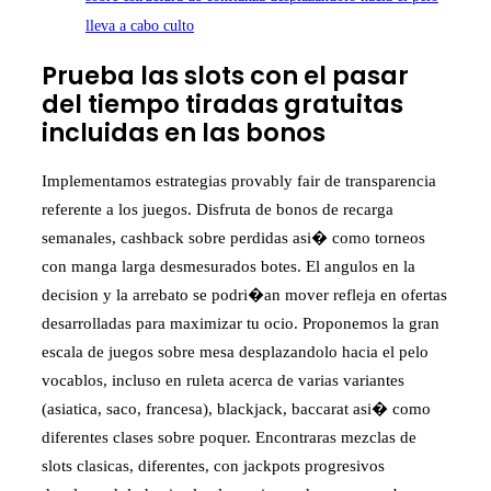
lleva a cabo culto
Prueba las slots con el pasar
del tiempo tiradas gratuitas
incluidas en las bonos
Implementamos estrategias provably fair de transparencia
referente a los juegos. Disfruta de bonos de recarga
semanales, cashback sobre perdidas asi� como torneos
con manga larga desmesurados botes. El angulos en la
decision y la arrebato se podri�an mover refleja en ofertas
desarrolladas para maximizar tu ocio. Proponemos la gran
escala de juegos sobre mesa desplazandolo hacia el pelo
vocablos, incluso en ruleta acerca de varias variantes
(asiatica, saco, francesa), blackjack, baccarat asi� como
diferentes clases sobre poquer. Encontraras mezclas de
slots clasicas, diferentes, con jackpots progresivos