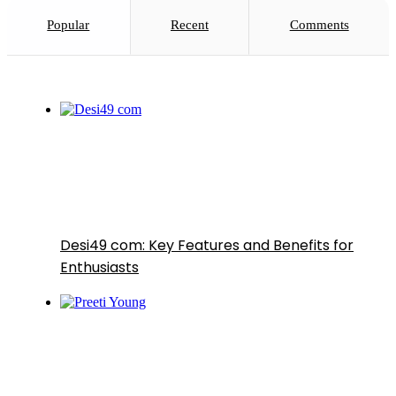
Popular
Recent
Comments
Desi49 com: Key Features and Benefits for
Enthusiasts