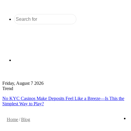
Search
for
Sidebar
Friday, August 7 2026
Trend
No KYC Casinos Make Deposits Feel Like a Breeze—Is This the
Simplest Way to Play?
Home
/
Blog