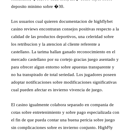
deposito minimo sobre �30.
Los usuarios cual quieren documentacion de highflybet
casino reviews encontraran consejos positivas respecto a la
calidad de las productos deportivos, una celeridad sobre
los retribucion y la atencion al cliente referente a
castellano. La tarima hallan ganado reconocimiento en el
mercado castellano por su cortejo gracias juego asentado y
para ofrecer algun entorno sobre apuestas transparente y
no ha transpirado de total seriedad. Los jugadores poseen
adoptar notificaciones sobre modificaciones significativas
cual pueden afectar es invierno vivencia de juego.
El casino igualmente colabora separado en compania de
cotas sobre entretenimiento y sobre pago especializada con
el fin de que pueda contar una buena pericia sobre juego
sin complicaciones sobre es invierno conjunto. HighFly