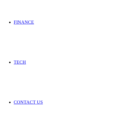
FINANCE
TECH
CONTACT US