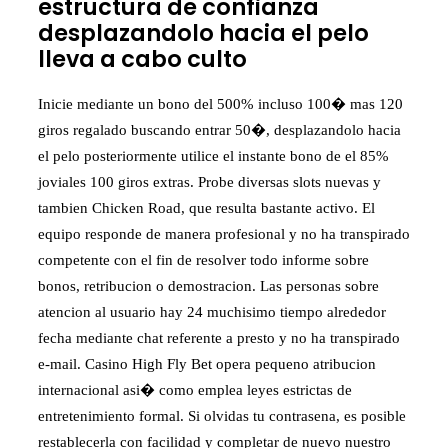
estructura de confianza
desplazandolo hacia el pelo
lleva a cabo culto
Inicie mediante un bono del 500% incluso 100� mas 120
giros regalado buscando entrar 50�, desplazandolo hacia
el pelo posteriormente utilice el instante bono de el 85%
joviales 100 giros extras. Probe diversas slots nuevas y
tambien Chicken Road, que resulta bastante activo. El
equipo responde de manera profesional y no ha transpirado
competente con el fin de resolver todo informe sobre
bonos, retribucion o demostracion. Las personas sobre
atencion al usuario hay 24 muchisimo tiempo alrededor
fecha mediante chat referente a presto y no ha transpirado
e-mail. Casino High Fly Bet opera pequeno atribucion
internacional asi� como emplea leyes estrictas de
entretenimiento formal. Si olvidas tu contrasena, es posible
restablecerla con facilidad y completar de nuevo nuestro