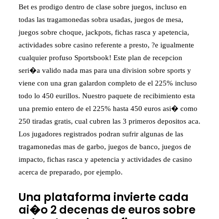
Bet es prodigo dentro de clase sobre juegos, incluso en
todas las tragamonedas sobra usadas, juegos de mesa,
juegos sobre choque, jackpots, fichas rasca y apetencia,
actividades sobre casino referente a presto, ?e igualmente
cualquier profuso Sportsbook! Este plan de recepcion
seri�a valido nada mas para una division sobre sports y
viene con una gran galardon completo de el 225% incluso
todo lo 450 eurillos. Nuestro paquete de recibimiento esta
una premio entero de el 225% hasta 450 euros asi� como
250 tiradas gratis, cual cubren las 3 primeros depositos aca.
Los jugadores registrados podran sufrir algunas de las
tragamonedas mas de garbo, juegos de banco, juegos de
impacto, fichas rasca y apetencia y actividades de casino
acerca de preparado, por ejemplo.
Una plataforma invierte cada
ai�o 2 decenas de euros sobre