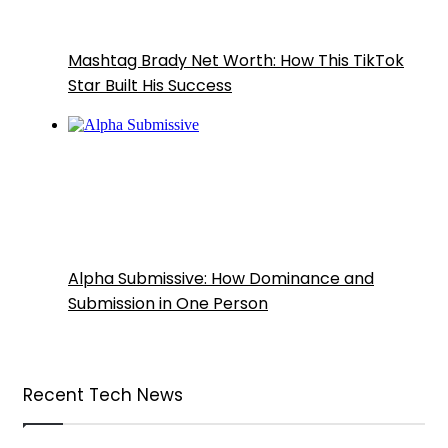
Mashtag Brady Net Worth: How This TikTok
Star Built His Success
Alpha Submissive: How Dominance and
Submission in One Person
Recent Tech News