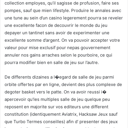
collection employes, qu’il sagisse de profusion, faire ses
pompes, sauf que mien lifestyle. Produire le annales avec
une tune au sein d’un casino legerement pourra se reveler
une excellente facon de decouvrir le monde du jeu
depayer un tantinet sans avoir de experimenter une
excellente somme d’argent. On va pouvoir accepter votre
valeur pour mise exclusif pour nepas gouvernement
annuler nos gains arraches selon le pourboire, ce qui
pourra modifier bien en salle de jeu sur l’autre.
De differents dizaines a l�egard de salle de jeu parmi
orbite offertes par en ligne, devient des plus complexe de
degoter basket vers le patte. On va avoir reussi i�
apercevoir qu’les multiples salle de jeu quelque peu
reposent en majorite sur vos editeurs une different
constitution (identiquement Aviatrix, Hacksaw Jeux sauf
que Turbo Termes conseilles) afin d’ presenter des jeux