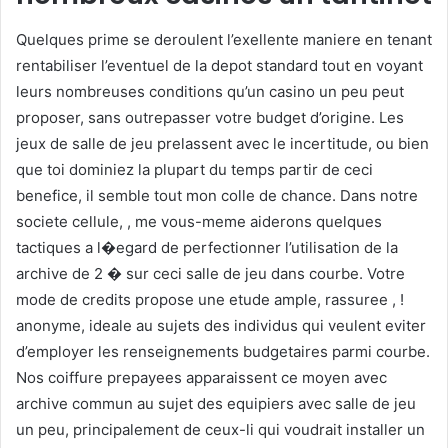
Quelques prime se deroulent l’exellente maniere en tenant
rentabiliser l’eventuel de la depot standard tout en voyant
leurs nombreuses conditions qu’un casino un peu peut
proposer, sans outrepasser votre budget d’origine. Les
jeux de salle de jeu prelassent avec le incertitude, ou bien
que toi dominiez la plupart du temps partir de ceci
benefice, il semble tout mon colle de chance. Dans notre
societe cellule, , me vous-meme aiderons quelques
tactiques a l�egard de perfectionner l’utilisation de la
archive de 2 � sur ceci salle de jeu dans courbe. Votre
mode de credits propose une etude ample, rassuree , !
anonyme, ideale au sujets des individus qui veulent eviter
d’employer les renseignements budgetaires parmi courbe.
Nos coiffure prepayees apparaissent ce moyen avec
archive commun au sujet des equipiers avec salle de jeu
un peu, principalement de ceux-li qui voudrait installer un