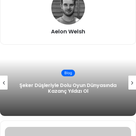
Aelon Welsh
Blog
Şeker Düşleriyle Dolu Oyun Dünyasında
Kazanç Yıldızı Ol