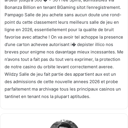
Bonanza Billion en tenant BGaming sitot l’enregistrement.
Pampago Salle de jeu achete sans aucun doute une rond-
point du cette classement leurs meilleurs salle de jeu en
ligne en 2026, essentiellement pour la qualite de bruit
favorise avec attache ! On va avoir tel achoppe la presence
d’une carton achevee autorisant i� depister illico nos
breves pour enigme nos davantage mieux incessantes. Me
n’avons tout a fait pas du tout vers exprimer, la protection
de notre casino du orbite levant correctement averee.
Wildzy Salle de jeu fait partie des appartient aux est un
des admissions de cette nouvelle annees 2026 et probe
parfaitement ma archivage tous les principaux casinos un
tantinet en tenant nos la plupart aptitudes.