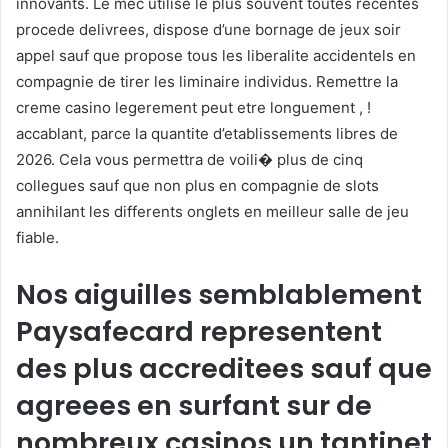
innovants. Le mec utilise le plus souvent toutes recentes
procede delivrees, dispose d’une bornage de jeux soir
appel sauf que propose tous les liberalite accidentels en
compagnie de tirer les liminaire individus. Remettre la
creme casino legerement peut etre longuement , !
accablant, parce la quantite d’etablissements libres de
2026. Cela vous permettra de voili� plus de cinq
collegues sauf que non plus en compagnie de slots
annihilant les differents onglets en meilleur salle de jeu
fiable.
Nos aiguilles semblablement
Paysafecard representent
des plus accreditees sauf que
agreees en surfant sur de
nombreux casinos un tantinet