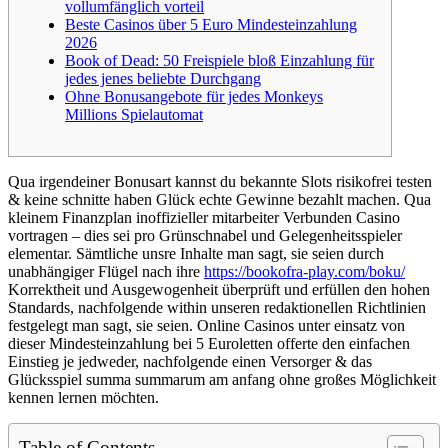
vollumfänglich vorteil
Beste Casinos über 5 Euro Mindesteinzahlung
2026
Book of Dead: 50 Freispiele bloß Einzahlung für
jedes jenes beliebte Durchgang
Ohne Bonusangebote für jedes Monkeys
Millions Spielautomat
Qua irgendeiner Bonusart kannst du bekannte Slots risikofrei testen
& keine schnitte haben Glück echte Gewinne bezahlt machen. Qua
kleinem Finanzplan inoffizieller mitarbeiter Verbunden Casino
vortragen – dies sei pro Grünschnabel und Gelegenheitsspieler
elementar.
Sämtliche unsre Inhalte man sagt, sie seien durch
unabhängiger Flügel nach ihre
https://bookofra-play.com/boku/
Korrektheit und Ausgewogenheit überprüft und erfüllen den hohen
Standards, nachfolgende within unseren redaktionellen Richtlinien
festgelegt man sagt, sie seien. Online Casinos unter einsatz von
dieser Mindesteinzahlung bei 5 Euroletten offerte den einfachen
Einstieg je jedweder, nachfolgende einen Versorger & das
Glücksspiel summa summarum am anfang ohne großes Möglichkeit
kennen lernen möchten.
Table of Contents