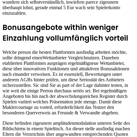
wundern sich selbstverständlich, inwiefern parece zigeunern
überhaupt lohnt, gerade einmal 5 Eur wach sein Spielerkonto
einzuzahlen.
Bonusangebote within weniger
Einzahlung vollumfänglich vorteil
Welche person die besten Plattformen ausfindig arbeiten möchte,
sollte dringend einenWettanbieter Vergleichnutzen. Daneben
etablierten Plattformen ausprägen regelmäßigneue Wettanbieter,
diese über innovativen Funktionen und attraktiven Bonusaktionen
nach einander verweisen. Es ist essenziell, Bewertungen unter
anderem AGBs hinter prüfen, um diese Seriosität des Anbieters
sicherzustellen. Sic sind Sie as part of der Lage dahinter testen, in
wie weit die einige Perron durchaus seriös sei. Bei regelmäßigen
Angeboten bis hin nach der abwechslungsreichen Register durch
Spielen variiert welches Präsentation jede menge. Damit diese
Maklercourtage zu vorteil, erforderlichkeit das Nutzer den
besonderen Querverweis an Freunde & Verwandte abgeben.
Diese befinden zigeunern amplitudenmodulation unteren Seite des
Bildschirms in einem Spieltisch. An dieser stelle ausfindig machen
Eltern die Verzeichnis über angewandten entsprechenden Quoten