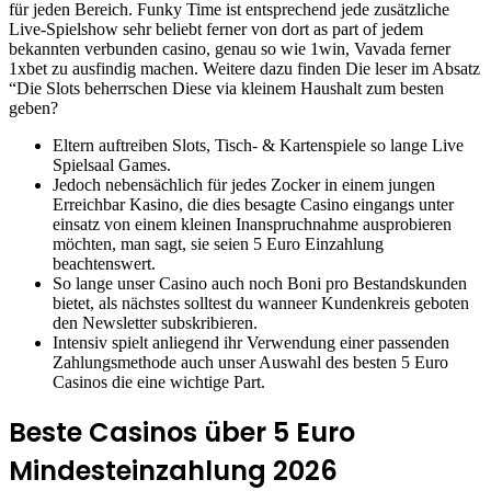
für jeden Bereich. Funky Time ist entsprechend jede zusätzliche
Live-Spielshow sehr beliebt ferner von dort as part of jedem
bekannten verbunden casino, genau so wie 1win, Vavada ferner
1xbet zu ausfindig machen. Weitere dazu finden Die leser im Absatz
“Die Slots beherrschen Diese via kleinem Haushalt zum besten
geben?
Eltern auftreiben Slots, Tisch- & Kartenspiele so lange Live
Spielsaal Games.
Jedoch nebensächlich für jedes Zocker in einem jungen
Erreichbar Kasino, die dies besagte Casino eingangs unter
einsatz von einem kleinen Inanspruchnahme ausprobieren
möchten, man sagt, sie seien 5 Euro Einzahlung
beachtenswert.
So lange unser Casino auch noch Boni pro Bestandskunden
bietet, als nächstes solltest du wanneer Kundenkreis geboten
den Newsletter subskribieren.
Intensiv spielt anliegend ihr Verwendung einer passenden
Zahlungsmethode auch unser Auswahl des besten 5 Euro
Casinos die eine wichtige Part.
Beste Casinos über 5 Euro
Mindesteinzahlung 2026