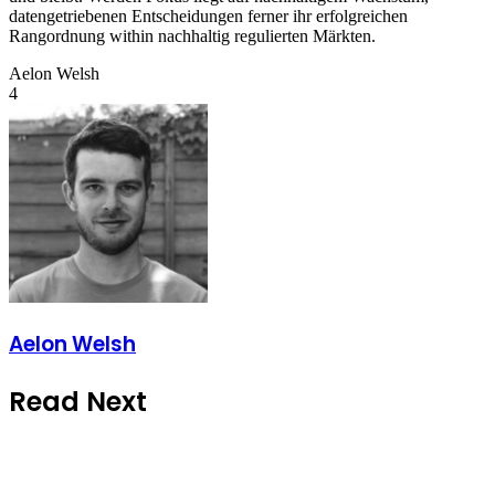
datengetriebenen Entscheidungen ferner ihr erfolgreichen
Rangordnung within nachhaltig regulierten Märkten.
Aelon Welsh
4
Aelon Welsh
Read Next