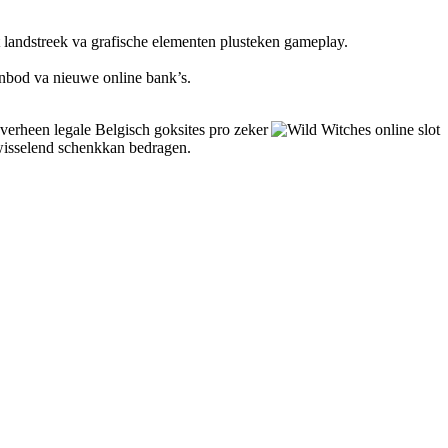
 landstreek va grafische elementen plusteken gameplay.
laanbod va nieuwe online bank’s.
verheen legale Belgisch goksites pro zeker
 wisselend schenkkan bedragen.