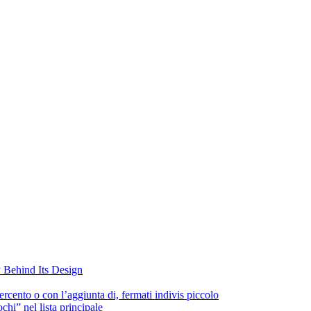
 Behind Its Design
percento o con l’aggiunta di, fermati indivis piccolo
chi” nel lista principale