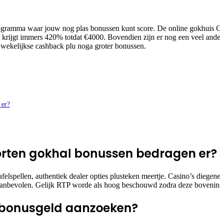
ogramma waar jouw nog plas bonussen kunt score. De online gokhuis Gx
 krijgt immers 420% totdat €4000. Bovendien zijn er nog een veel ande
k wekelijkse cashback plu noga groter bonussen.
 er?
oorten gokhal bonussen bedragen er?
s, tafelspellen, authentiek dealer opties plusteken meertje. Casino’s di
 aanbevolen. Gelijk RTP worde als hoog beschouwd zodra deze bovenin
e bonusgeld aanzoeken?