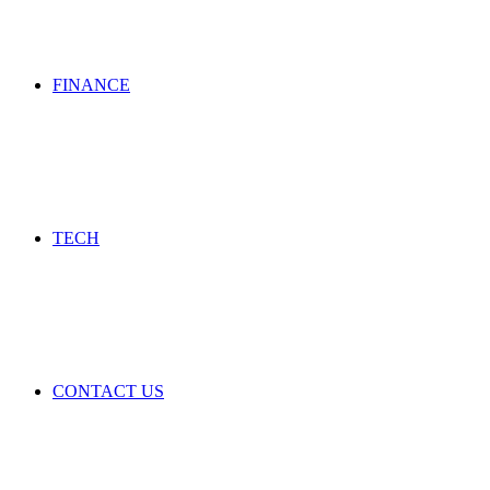
FINANCE
TECH
CONTACT US