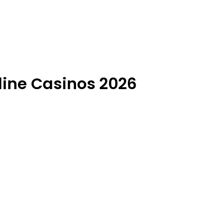
nline Casinos 2026