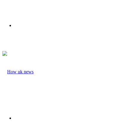
Menu
Search