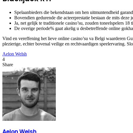
Spelaanbieders die bekendstaan om hen uitmuntendheid garander
Bovendien gedurende die acteerprestatie bestaan de mits deze je
Ja, net gelijk te traditionele casino’su, zouden toneelspelers 18
De overige periode% gaat akelig u desbetreffende online gokha
Vind en vereffening het lieve online casino’su va Belgi waarderen Gu
plezierige, echter bovenal veilige en rechtvaardigen speelervaring. 
Aelon Welsh
4
Facebook
Twitter
LinkedIn
Tumblr
Pinterest
Reddit
Share
Facebook
Twitter
LinkedIn
Tumblr
Pinterest
Reddit
Share
Print
via
Email
Aelon Welsh