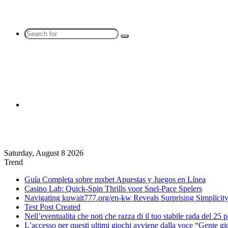
Search
for
Sidebar
Saturday, August 8 2026
Trend
Guía Completa sobre mxbet Apuestas y Juegos en Línea
Casino Lab: Quick‑Spin Thrills voor Snel‑Pace Spelers
Navigating kuwait777.org/en-kw Reveals Surprising Simplicity
Test Post Created
Nell’eventualita che noti che razza di il tuo stabile rada del 25 
L’accesso per questi ultimi giochi avviene dalla voce “Gente gio