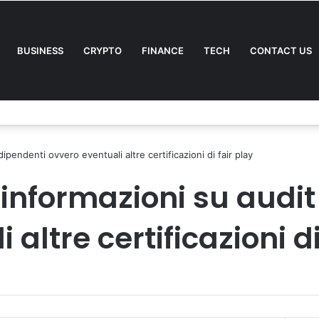
BUSINESS
CRYPTO
FINANCE
TECH
CONTACT US
ipendenti ovvero eventuali altre certificazioni di fair play
 informazioni su audit
altre certificazioni di