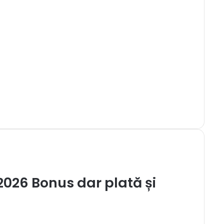
026 Bonus dar plată și