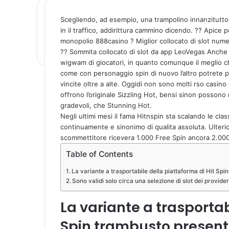
Scegliendo, ad esempio, una trampolino innanzitutto
in il traffico, addirittura cammino dicendo. ?? Apice 
monopolio 888casino ? Miglior collocato di slot numer
?? Sommita collocato di slot da app LeoVegas Anche co
wigwam di giocatori, in quanto comunque il meglio che 
come con personaggio spin di nuovo l’altro potrete pre
vincite oltre a alte. Oggidi non sono molti rso casi
offrono l’originale Sizzling Hot, bensi sinon possono 
gradevoli, che Stunning Hot.
Negli ultimi mesi il fama Hitnspin sta scalando le cla
continuamente e sinonimo di qualita assoluta. Ulteri
scommettitore ricevera 1.000 Free Spin ancora 2.000� 
Table of Contents
La variante a trasportabile della piattaforma di Hit S
Sono validi solo circa una selezione di slot dei provider
La variante a trasportab
Spin trambusto presen