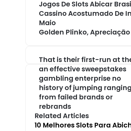
Jogos De Slots Abicar Brasi
Cassino Acostumado De Im
Maio
Golden Plinko, Apreciação
That is their first-run at th
an effective sweepstakes
gambling enterprise no
history of jumping rangin
from failed brands or
rebrands
Related Articles
10 Melhores Slots Para Abic