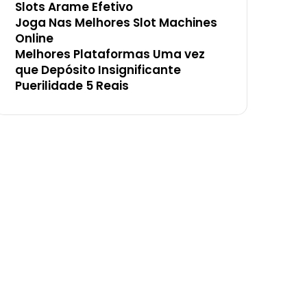
Slots Arame Efetivo
Joga Nas Melhores Slot Machines
Online
Melhores Plataformas Uma vez
que Depósito Insignificante
Puerilidade 5 Reais