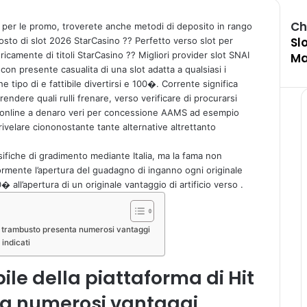
Ch
 per le promo, troverete anche metodi di deposito in rango
Sl
posto di slot 2026 StarCasino ?? Perfetto verso slot per
Clo
icamente di titoli StarCasino ?? Migliori provider slot SNAI
Ma
n presente casualita di una slot adatta a qualsiasi i
tipo di e fattibile divertirsi e 100�. Corrente significa
ndere quali rulli frenare, verso verificare di procurarsi
no online a denaro veri per concessione AAMS ad esempio
rivelare ciononostante tante alternative altrettanto
ssifiche di gradimento mediante Italia, ma la fama non
ormente l’apertura del guadagno di inganno ogni originale
all’apertura di un originale vantaggio di artificio verso .
pin trambusto presenta numerosi vantaggi
 indicati
ile della piattaforma di Hit
ta numerosi vantaggi