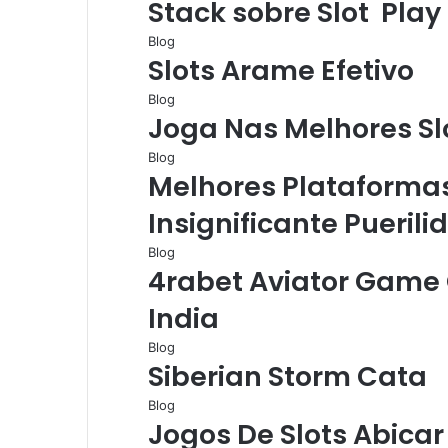
Stack sobre Slot ️ Play
Blog
Slots Arame Efetivo
Blog
Joga Nas Melhores Sl
Blog
Melhores Plataforma
Insignificante Puerili
Blog
4rabet Aviator Game O
India
Blog
Siberian Storm Cata
Blog
Jogos De Slots Abicar 