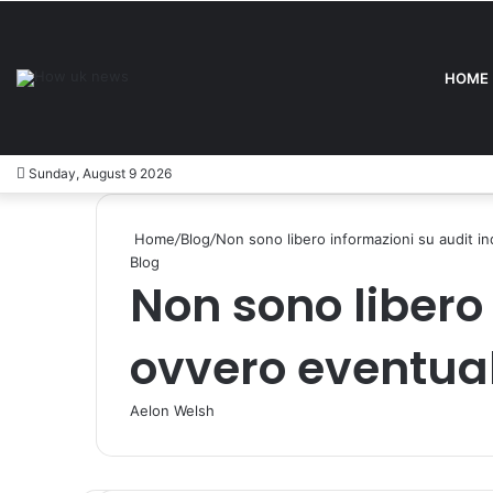
HOME
Sunday, August 9 2026
Home
/
Blog
/
Non sono libero informazioni su audit ind
Blog
Non sono libero
ovvero eventuali 
Aelon Welsh