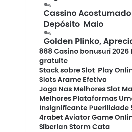
Blog
Cassino Acostumado
Depósito ️ Maio
Blog
Golden Plinko, Aprec
888 Casino bonusuri 2026 B
gratuite
Stack sobre Slot ️ Play Onli
Slots Arame Efetivo
Joga Nas Melhores Slot Ma
Melhores Plataformas Uma
Insignificante Puerilidade 
4rabet Aviator Game Online
Siberian Storm Cata