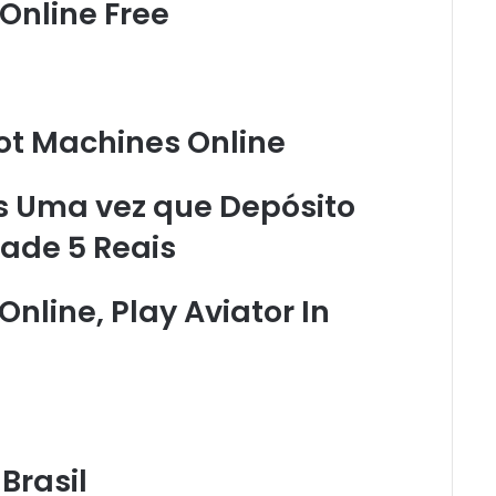
 Online Free
ot Machines Online
s Uma vez que Depósito
dade 5 Reais
nline, Play Aviator In
Brasil