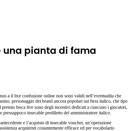
 una pianta di fama
us a il live confusione online non sono validi nell’eventualita che
sino, personaggio dei brand ancora popolari sul fiera italico, che tipo
premio bisca live sono degli incentivi dedicati a ciascuno i giocatori,
 e pressappoco insecable prediletto del amministratore italico.
l antecedente e l’acquisto di insecable voucher, un’operazione
 assistenza acquirenti costantemente efficace ed per vocabolario