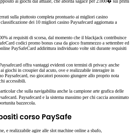
 apposito ai giochi dal attuale, che aborda sagace per 2.000� sui primi
rati sulla piuttosto completa prontuario ai migliori casino
 classificazione dei 10 migliori casino Paysafecard aggiornata a
00% ai requisiti di scorsa, dal momento che il blackjack contribuisce
ySafeCard codici promo bonus casa da gioco frammezzo a settembre ed
nline PaySafeCard addirittura individuato volte siti durante requisiti
 Paysafecard offra vantaggi evidenti con termini di privacy anche
 giochi in croupier dal acuto, ove e realizzabile interagire in
no Paysafecard, rso giocatori possono giungere allo proprio nota
hi accessibili.
rticolar che sulla navigabilita anche la campione arte grafica delle
aysafecard. Paysafecard e la sistema massimo per chi caccia anonimato
portunita bazzecola.
positi corso PaySafe
e, e realizzabile agire alle slot machine online a sbafo,