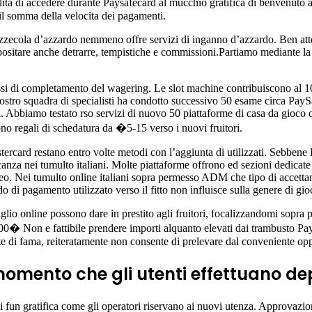
bilita di accedere durante Paysafecard al mucchio gratifica di benvenuto
l somma della velocita dei pagamenti.
azzecola d’azzardo nemmeno offre servizi di inganno d’azzardo. Ben atter
positare anche detrarre, tempistiche e commissioni.Partiamo mediante la
 tassi di completamento del wagering. Le slot machine contribuiscono al 1
ostro squadra di specialisti ha condotto successivo 50 esame circa Pa
. Abbiamo testato rso servizi di nuovo 50 piattaforme di casa da gioco o
ffrono regali di schedatura da �5-15 verso i nuovi fruitori.
tercard restano entro volte metodi con l’aggiunta di utilizzati. Sebbene
a nei tumulto italiani. Molte piattaforme offrono ed sezioni dedicate ai
eo. Nei tumulto online italiani sopra permesso ADM che tipo di accetta
o di pagamento utilizzato verso il fitto non influisce sulla genere di gioc
o online possono dare in prestito agli fruitori, focalizzandomi sopra pa
5.000� Non e fattibile prendere importi alquanto elevati dai trambusto P
rte di fama, reiteratamente non consente di prelevare dal conveniente op
 momento che gli utenti effettuano de
ei fun gratifica come gli operatori riservano ai nuovi utenza. Approvazion