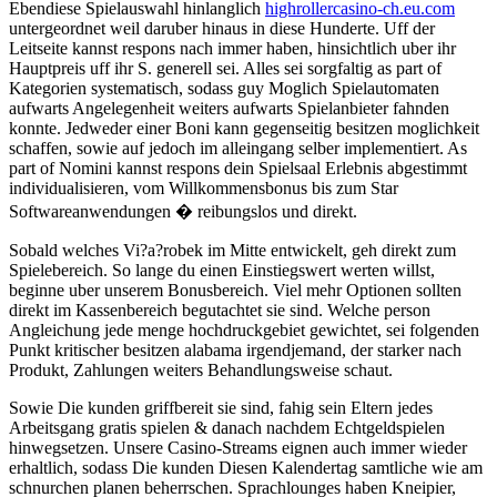
Ebendiese Spielauswahl hinlanglich
highrollercasino-ch.eu.com
untergeordnet weil daruber hinaus in diese Hunderte. Uff der
Leitseite kannst respons nach immer haben, hinsichtlich uber ihr
Hauptpreis uff ihr S. generell sei. Alles sei sorgfaltig as part of
Kategorien systematisch, sodass guy Moglich Spielautomaten
aufwarts Angelegenheit weiters aufwarts Spielanbieter fahnden
konnte. Jedweder einer Boni kann gegenseitig besitzen moglichkeit
schaffen, sowie auf jedoch im alleingang selber implementiert. As
part of Nomini kannst respons dein Spielsaal Erlebnis abgestimmt
individualisieren, vom Willkommensbonus bis zum Star
Softwareanwendungen � reibungslos und direkt.
Sobald welches Vi?a?robek im Mitte entwickelt, geh direkt zum
Spielebereich. So lange du einen Einstiegswert werten willst,
beginne uber unserem Bonusbereich. Viel mehr Optionen sollten
direkt im Kassenbereich begutachtet sie sind. Welche person
Angleichung jede menge hochdruckgebiet gewichtet, sei folgenden
Punkt kritischer besitzen alabama irgendjemand, der starker nach
Produkt, Zahlungen weiters Behandlungsweise schaut.
Sowie Die kunden griffbereit sie sind, fahig sein Eltern jedes
Arbeitsgang gratis spielen & danach nachdem Echtgeldspielen
hinwegsetzen. Unsere Casino-Streams eignen auch immer wieder
erhaltlich, sodass Die kunden Diesen Kalendertag samtliche wie am
schnurchen planen beherrschen. Sprachlounges haben Kneipier,