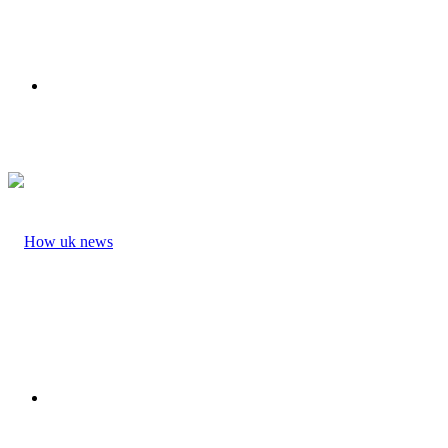
Menu
Search