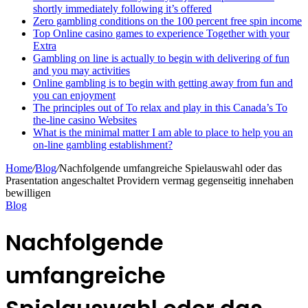
shortly immediately following it’s offered
Zero gambling conditions on the 100 percent free spin income
Top Online casino games to experience Together with your
Extra
Gambling on line is actually to begin with delivering of fun
and you may activities
Online gambling is to begin with getting away from fun and
you can enjoyment
The principles out of To relax and play in this Canada’s To
the-line casino Websites
What is the minimal matter I am able to place to help you an
on-line gambling establishment?
Home
/
Blog
/
Nachfolgende umfangreiche Spielauswahl oder das
Prasentation angeschaltet Providern vermag gegenseitig innehaben
bewilligen
Blog
Nachfolgende
umfangreiche