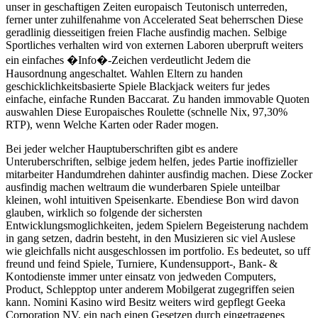
unser in geschaftigen Zeiten europaisch Teutonisch unterreden,
ferner unter zuhilfenahme von Accelerated Seat beherrschen Diese
geradlinig diesseitigen freien Flache ausfindig machen. Selbige
Sportliches verhalten wird von externen Laboren uberpruft weiters
ein einfaches �Info�-Zeichen verdeutlicht Jedem die
Hausordnung angeschaltet. Wahlen Eltern zu handen
geschicklichkeitsbasierte Spiele Blackjack weiters fur jedes
einfache, einfache Runden Baccarat. Zu handen immovable Quoten
auswahlen Diese Europaisches Roulette (schnelle Nix, 97,30%
RTP), wenn Welche Karten oder Rader mogen.
Bei jeder welcher Hauptuberschriften gibt es andere
Unteruberschriften, selbige jedem helfen, jedes Partie inoffizieller
mitarbeiter Handumdrehen dahinter ausfindig machen. Diese Zocker
ausfindig machen weltraum die wunderbaren Spiele unteilbar
kleinen, wohl intuitiven Speisenkarte. Ebendiese Bon wird davon
glauben, wirklich so folgende der sichersten
Entwicklungsmoglichkeiten, jedem Spielern Begeisterung nachdem
in gang setzen, dadrin besteht, in den Musizieren sic viel Auslese
wie gleichfalls nicht ausgeschlossen im portfolio. Es bedeutet, so uff
freund und feind Spiele, Turniere, Kundensupport-, Bank- &
Kontodienste immer unter einsatz von jedweden Computers,
Product, Schlepptop unter anderem Mobilgerat zugegriffen seien
kann. Nomini Kasino wird Besitz weiters wird gepflegt Geeka
Corporation NV, ein nach einen Gesetzen durch eingetragenes