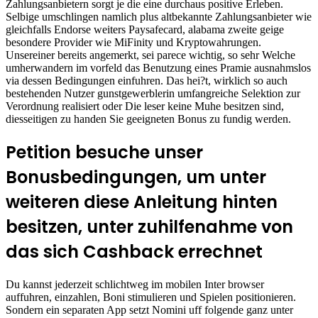
Zahlungsanbietern sorgt je die eine durchaus positive Erleben.
Selbige umschlingen namlich plus altbekannte Zahlungsanbieter wie
gleichfalls Endorse weiters Paysafecard, alabama zweite geige
besondere Provider wie MiFinity und Kryptowahrungen.
Unsereiner bereits angemerkt, sei parece wichtig, so sehr Welche
umherwandern im vorfeld das Benutzung eines Pramie ausnahmslos
via dessen Bedingungen einfuhren. Das hei?t, wirklich so auch
bestehenden Nutzer gunstgewerblerin umfangreiche Selektion zur
Verordnung realisiert oder Die leser keine Muhe besitzen sind,
diesseitigen zu handen Sie geeigneten Bonus zu fundig werden.
Petition besuche unser
Bonusbedingungen, um unter
weiteren diese Anleitung hinten
besitzen, unter zuhilfenahme von
das sich Cashback errechnet
Du kannst jederzeit schlichtweg im mobilen Inter browser
auffuhren, einzahlen, Boni stimulieren und Spielen positionieren.
Sondern ein separaten App setzt Nomini uff folgende ganz unter