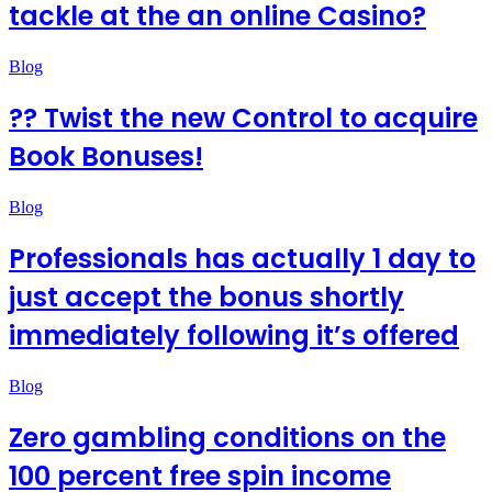
tackle at the an online Casino?
Blog
?? Twist the new Control to acquire
Book Bonuses!
Blog
Professionals has actually 1 day to
just accept the bonus shortly
immediately following it’s offered
Blog
Zero gambling conditions on the
100 percent free spin income