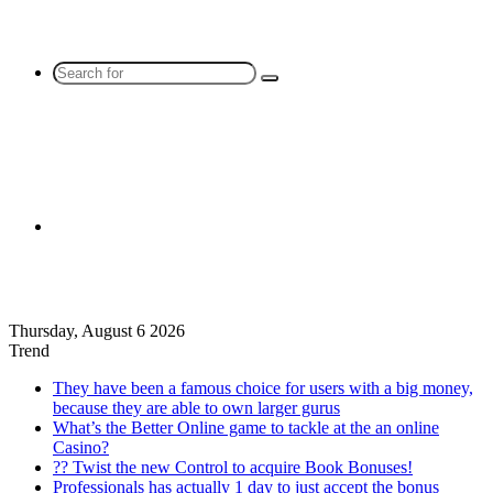
Search
for
Sidebar
Thursday, August 6 2026
Trend
They have been a famous choice for users with a big money,
because they are able to own larger gurus
What’s the Better Online game to tackle at the an online
Casino?
?? Twist the new Control to acquire Book Bonuses!
Professionals has actually 1 day to just accept the bonus