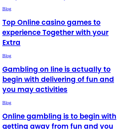
Blog
Top Online casino games to
experience Together with your
Extra
Blog
Gambling on line is actually to
begin with delivering of fun and
you may activities
Blog
Online gambling is to begin with
getting away from fun and you