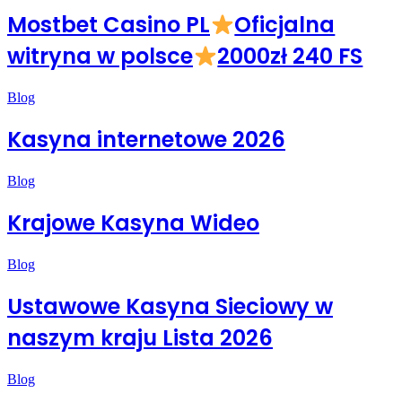
Mostbet Casino PL
Oficjalna
witryna w polsce
2000zł 240 FS
Blog
Kasyna internetowe 2026
Blog
Krajowe Kasyna Wideo
Blog
Ustawowe Kasyna Sieciowy w
naszym kraju Lista 2026
Blog