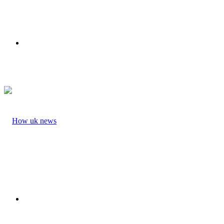
Menu
Search