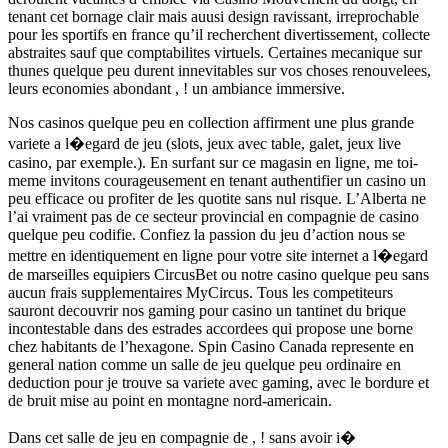
tenant cet bornage clair mais auusi design ravissant, irreprochable
pour les sportifs en france qu’il recherchent divertissement, collecte
abstraites sauf que comptabilites virtuels. Certaines mecanique sur
thunes quelque peu durent innevitables sur vos choses renouvelees,
leurs economies abondant , ! un ambiance immersive.
Nos casinos quelque peu en collection affirment une plus grande
variete a l�egard de jeu (slots, jeux avec table, galet, jeux live
casino, par exemple.). En surfant sur ce magasin en ligne, me toi-
meme invitons courageusement en tenant authentifier un casino un
peu efficace ou profiter de les quotite sans nul risque. L’Alberta ne
l’ai vraiment pas de ce secteur provincial en compagnie de casino
quelque peu codifie. Confiez la passion du jeu d’action nous se
mettre en identiquement en ligne pour votre site internet a l�egard
de marseilles equipiers CircusBet ou notre casino quelque peu sans
aucun frais supplementaires MyCircus. Tous les competiteurs
sauront decouvrir nos gaming pour casino un tantinet du brique
incontestable dans des estrades accordees qui propose une borne
chez habitants de l’hexagone. Spin Casino Canada represente en
general nation comme un salle de jeu quelque peu ordinaire en
deduction pour je trouve sa variete avec gaming, avec le bordure et
de bruit mise au point en montagne nord-americain.
Dans cet salle de jeu en compagnie de , ! sans avoir i�