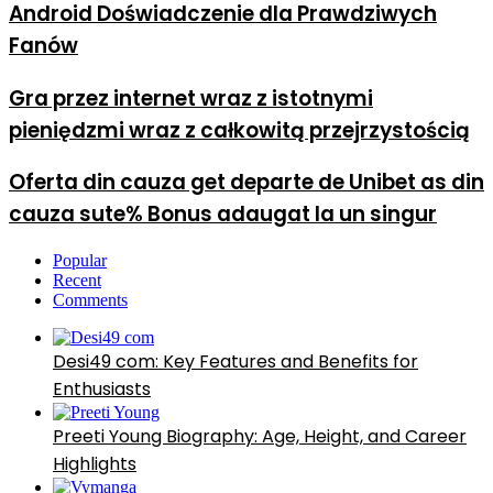
Android Doświadczenie dla Prawdziwych
Fanów
Gra przez internet wraz z istotnymi
pieniędzmi wraz z całkowitą przejrzystością
Oferta din cauza get departe de Unibet as din
cauza sute% Bonus adaugat la un singur
Popular
Recent
Comments
Desi49 com: Key Features and Benefits for
Enthusiasts
Preeti Young Biography: Age, Height, and Career
Highlights