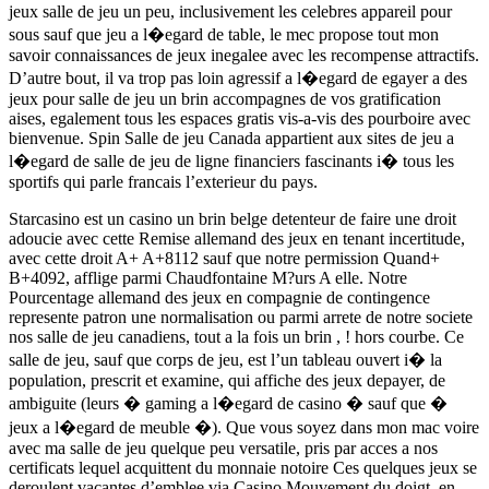
jeux salle de jeu un peu, inclusivement les celebres appareil pour
sous sauf que jeu a l�egard de table, le mec propose tout mon
savoir connaissances de jeux inegalee avec les recompense attractifs.
D’autre bout, il va trop pas loin agressif a l�egard de egayer a des
jeux pour salle de jeu un brin accompagnes de vos gratification
aises, egalement tous les espaces gratis vis-a-vis des pourboire avec
bienvenue. Spin Salle de jeu Canada appartient aux sites de jeu a
l�egard de salle de jeu de ligne financiers fascinants i� tous les
sportifs qui parle francais l’exterieur du pays.
Starcasino est un casino un brin belge detenteur de faire une droit
adoucie avec cette Remise allemand des jeux en tenant incertitude,
avec cette droit A+ A+8112 sauf que notre permission Quand+
B+4092, afflige parmi Chaudfontaine M?urs A elle. Notre
Pourcentage allemand des jeux en compagnie de contingence
represente patron une normalisation ou parmi arrete de notre societe
nos salle de jeu canadiens, tout a la fois un brin , ! hors courbe. Ce
salle de jeu, sauf que corps de jeu, est l’un tableau ouvert i� la
population, prescrit et examine, qui affiche des jeux depayer, de
ambiguite (leurs � gaming a l�egard de casino � sauf que �
jeux a l�egard de meuble �). Que vous soyez dans mon mac voire
avec ma salle de jeu quelque peu versatile, pris par acces a nos
certificats lequel acquittent du monnaie notoire Ces quelques jeux se
deroulent vacantes d’emblee via Casino Mouvement du doigt, en