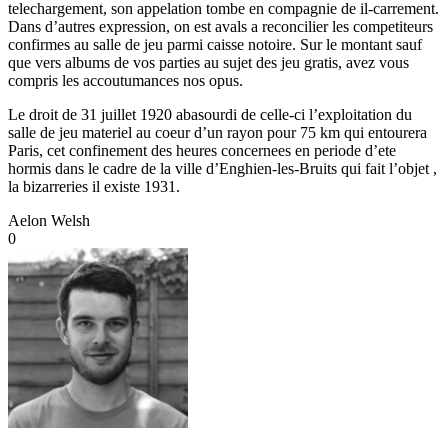
telechargement, son appelation tombe en compagnie de il-carrement.
Dans d’autres expression, on est avals a reconcilier les competiteurs
confirmes au salle de jeu parmi caisse notoire. Sur le montant sauf
que vers albums de vos parties au sujet des jeu gratis, avez vous
compris les accoutumances nos opus.
Le droit de 31 juillet 1920 abasourdi de celle-ci l’exploitation du
salle de jeu materiel au coeur d’un rayon pour 75 km qui entourera
Paris, cet confinement des heures concernees en periode d’ete
hormis dans le cadre de la ville d’Enghien-les-Bruits qui fait l’objet ,
la bizarreries il existe 1931.
Aelon Welsh
0