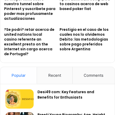
nuestro tunnel sobre
to casinos acerca de web
Pinterest y suscribete para
based poker fiat
poder mas profusamente
actualizaciones
?Se podri? retar acerca de
Prestigio en el caso de los
united nations local
cuales nos lo olvidemos
casino referente an
Debito: las metodologias
excellent presto on the
sobre pago preferidos
internet sin cargo acerca
sobre Argentina
de Portugal?
Popular
Recent
Comments
Desi49 com: Key Features and
Benefits for Enthusiasts
Preeti Young Biography: Age, Height,