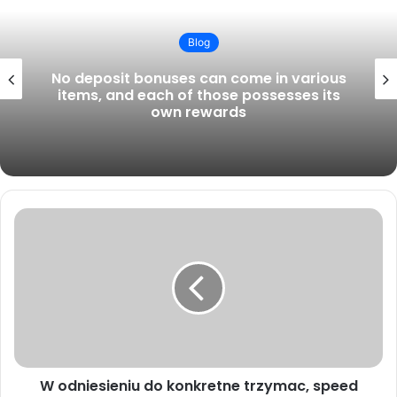
Blog
No deposit bonuses can come in various
items, and each of those possesses its
own rewards
W odniesieniu do konkretne trzymac, speed