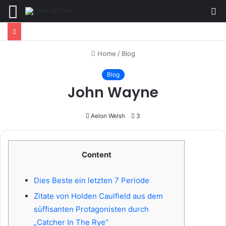
Menu
S
fo
Home
/
Blog
Blog
John Wayne
Aelon Welsh
3
Content
Dies Beste ein letzten 7 Periode
Zitate von Holden Caulfield aus dem
süffisanten Protagonisten durch
„Catcher In The Rye“