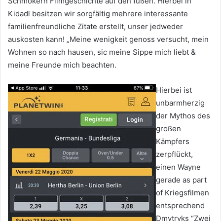
Schmökern Filmgeschichte auf den füßen. Hierbei in
Kidadl besitzen wir sorgfältig mehrere interessante
familienfreundliche Zitate erstellt, unser jedweder
auskosten kann! „Meine wenigkeit genoss versucht, mein
Wohnen so nach hausen, sic meine Sippe mich liebt &
meine Freunde mich beachten.
Hierbei ist
unbarmherzig
der Mythos des
großen
Kämpfers
zerpflückt,
einen Wayne
gerade as part
of Kriegsfilmen
entsprechend
Dmytryks “Zwei