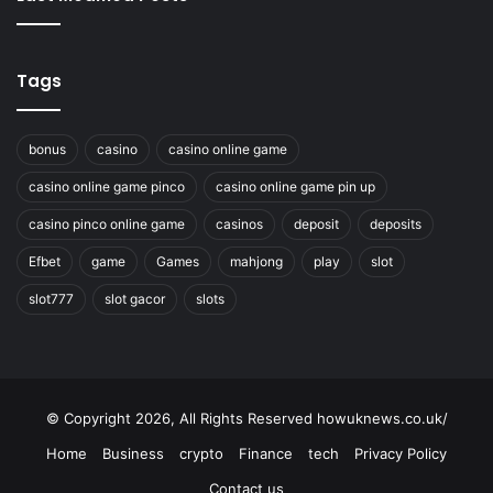
Tags
bonus
casino
casino online game
casino online game pinco
casino online game pin up
casino pinco online game
casinos
deposit
deposits
Efbet
game
Games
mahjong
play
slot
slot777
slot gacor
slots
© Copyright 2026, All Rights Reserved howuknews.co.uk/
Home
Business
crypto
Finance
tech
Privacy Policy
Contact us