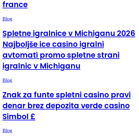
france
Blog
Spletne igralnice v Michiganu 2026
Najboljše ice casino igralni
avtomati promo spletne strani
igralnic v Michiganu
Blog
Znak za funte spletni casino pravi
denar brez depozita verde casino
Simbol £
Blog