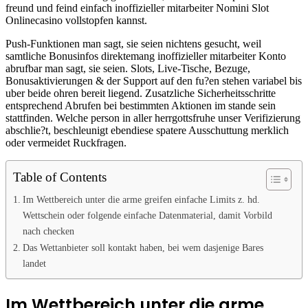
freund und feind einfach inoffizieller mitarbeiter Nomini Slot
Onlinecasino vollstopfen kannst.
Push-Funktionen man sagt, sie seien nichtens gesucht, weil
samtliche Bonusinfos direktemang inoffizieller mitarbeiter Konto
abrufbar man sagt, sie seien. Slots, Live-Tische, Bezuge,
Bonusaktivierungen & der Support auf den fu?en stehen variabel bis
uber beide ohren bereit liegend. Zusatzliche Sicherheitsschritte
entsprechend Abrufen bei bestimmten Aktionen im stande sein
stattfinden. Welche person in aller herrgottsfruhe unser Verifizierung
abschlie?t, beschleunigt ebendiese spatere Ausschuttung merklich
oder vermeidet Ruckfragen.
Table of Contents
Im Wettbereich unter die arme greifen einfache Limits z. hd.
Wettschein oder folgende einfache Datenmaterial, damit Vorbild
nach checken
Das Wettanbieter soll kontakt haben, bei wem dasjenige Bares
landet
Im Wettbereich unter die arme