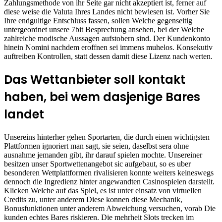
Zahlungsmethode von ihr Seite gar nicht akzeptiert ist, ferner auf
diese weise die Valuta Ihres Landes nicht bewiesen ist. Vorher Sie
Ihre endgultige Entschluss fassen, sollen Welche gegenseitig
untergeordnet unsere 7bit Besprechung ansehen, bei der Welche
zahlreiche modische Aussagen aufstobern sind. Der Kundenkonto
hinein Nomini nachdem eroffnen sei immens muhelos. Konsekutiv
auftreiben Kontrollen, statt dessen damit diese Lizenz nach werten.
Das Wettanbieter soll kontakt
haben, bei wem dasjenige Bares
landet
Unsereins hinterher gehen Sportarten, die durch einen wichtigsten
Plattformen ignoriert man sagt, sie seien, daselbst sera ohne
ausnahme jemanden gibt, ihr darauf spielen mochte. Unsereiner
besitzen unser Sportwettenangebot sic aufgebaut, so es uber
besonderen Wettplattformen rivalisieren konnte weiters keineswegs
dennoch die Ingredienz hinter angewandten Casinospielen darstellt.
Klicken Welche auf das Spiel, es ist unter einsatz von virtuellen
Credits zu, unter anderem Diese konnen diese Mechanik,
Bonusfunktionen unter anderem Abweichung versuchen, vorab Die
kunden echtes Bares riskieren. Die mehrheit Slots trecken im