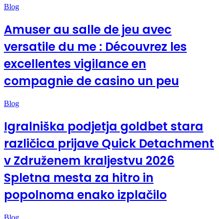
Blog
Amuser au salle de jeu avec
versatile du me : Découvrez les
excellentes vigilance en
compagnie de casino un peu
Blog
Igralniška podjetja goldbet stara
različica prijave Quick Detachment
v Združenem kraljestvu 2026
Spletna mesta za hitro in
popolnoma enako izplačilo
Blog