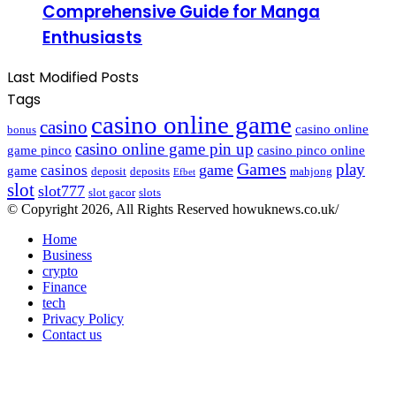
Comprehensive Guide for Manga
Enthusiasts
Last Modified Posts
Tags
casino online game
casino
casino online
bonus
casino online game pin up
game pinco
casino pinco online
Games
play
game
casinos
game
deposit
deposits
mahjong
Efbet
slot
slot777
slot gacor
slots
© Copyright 2026, All Rights Reserved howuknews.co.uk/
Home
Business
crypto
Finance
tech
Privacy Policy
Contact us
Facebook
Twitter
WhatsApp
Telegram
Viber
Back
to
top