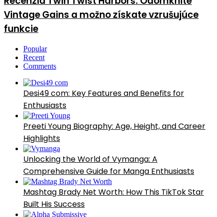
Recenzia Twin Twist Harbors: Odomknite
Vintage Gains a možno získate vzrušujúce
funkcie
Popular
Recent
Comments
Desi49 com: Key Features and Benefits for
Enthusiasts
Preeti Young Biography: Age, Height, and Career
Highlights
Unlocking the World of Vymanga: A
Comprehensive Guide for Manga Enthusiasts
Mashtag Brady Net Worth: How This TikTok Star
Built His Success