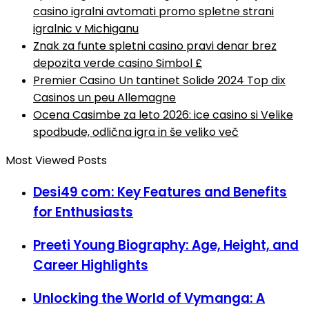
casino igralni avtomati promo spletne strani
igralnic v Michiganu
Znak za funte spletni casino pravi denar brez
depozita verde casino Simbol £
Premier Casino Un tantinet Solide 2024 Top dix
Casinos un peu Allemagne
Ocena Casimbe za leto 2026: ice casino si Velike
spodbude, odlična igra in še veliko več
Most Viewed Posts
Desi49 com: Key Features and Benefits
for Enthusiasts
Preeti Young Biography: Age, Height, and
Career Highlights
Unlocking the World of Vymanga: A