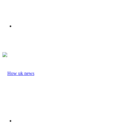
Menu
Search