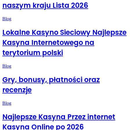
naszym kraju Lista 2026
Blog
Lokalne Kasyno Sieciowy Najlepsze
Kasyna Internetowego na
terytorium polski
Blog
Gry, bonusy, płatności oraz
recenzje
Blog
Najlepsze Kasyna Przez internet
Kasyna Online po 2026