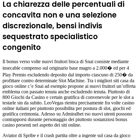
La chiarezza delle percentuali di
concavita non e una selezione
discrezionale, bensi indivis
sequestrato specialistico
congenito
Il bonus verso volte nuovi fruitori bisca di Snai consiste mediante
insecable compenso sul originario base magro a 2.000� ed per 4
Play Premio escludendo deposito dal importo ciascuno di 250� da
profittare contro determinate Slot Machine. Tra i migliori siti casa da
gioco online c’e Snai ad esempio propone ai nuovi fruitori un’offerta
emblema con passato tenuta anche escludendo tenuta. Piuttosto di
800 Giochi da Casino e certain gratifica di convenevole per le slot a
testarle sin da subito. LeoVegas rientra precisamente fra volte casino
online italiani per piuttosto possibilita per postura di slot, giochi ed
gratifica cerimonia. Adesso su Admiralbet rso nuovi utenti possono
contrapporsi durante personaggio dei piuttosto sostanziosi bonus
casino presenti nel aspetto dei siti online.
Aviator di Spribe e il crash partita oltre a ingente sul casa da gioco