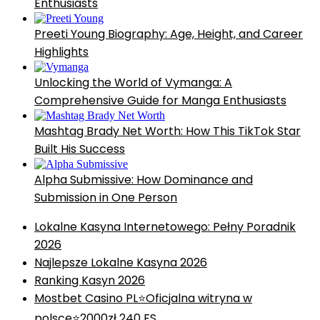
Enthusiasts
Preeti Young Biography: Age, Height, and Career
Highlights
Unlocking the World of Vymanga: A
Comprehensive Guide for Manga Enthusiasts
Mashtag Brady Net Worth: How This TikTok Star
Built His Success
Alpha Submissive: How Dominance and
Submission in One Person
Lokalne Kasyna Internetowego: Pełny Poradnik
2026
Najlepsze Lokalne Kasyna 2026
Ranking Kasyn 2026
Mostbet Casino PL⭐️Oficjalna witryna w
polsce⭐️2000zł 240 FS