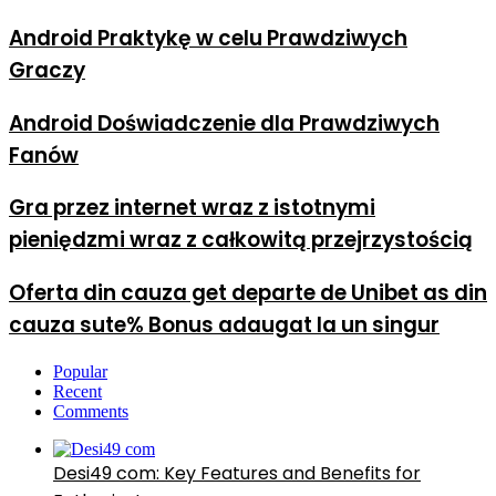
Android Praktykę w celu Prawdziwych
Graczy
Android Doświadczenie dla Prawdziwych
Fanów
Gra przez internet wraz z istotnymi
pieniędzmi wraz z całkowitą przejrzystością
Oferta din cauza get departe de Unibet as din
cauza sute% Bonus adaugat la un singur
Popular
Recent
Comments
Desi49 com: Key Features and Benefits for