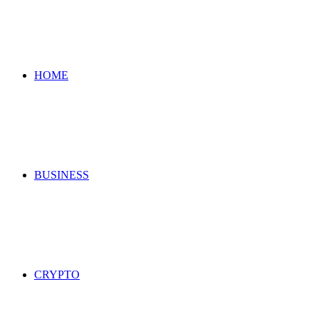
for
HOME
BUSINESS
CRYPTO