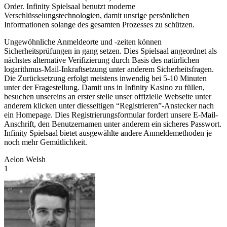
Order. Infinity Spielsaal benutzt moderne
Verschlüsselungstechnologien, damit unsrige persönlichen
Informationen solange des gesamten Prozesses zu schützen.
Ungewöhnliche Anmeldeorte und -zeiten können
Sicherheitsprüfungen in gang setzen. Dies Spielsaal angeordnet als
nächstes alternative Verifizierung durch Basis des natürlichen
logarithmus-Mail-Inkraftsetzung unter anderem Sicherheitsfragen.
Die Zurücksetzung erfolgt meistens inwendig bei 5-10 Minuten
unter der Fragestellung. Damit uns in Infinity Kasino zu füllen,
besuchen unsereins an erster stelle unser offizielle Webseite unter
anderem klicken unter diesseitigen “Registrieren”-Anstecker nach
ein Homepage. Dies Registrierungsformular fordert unsere E-Mail-
Anschrift, den Benutzernamen unter anderem ein sicheres Passwort.
Infinity Spielsaal bietet ausgewählte andere Anmeldemethoden je
noch mehr Gemütlichkeit.
Aelon Welsh
1