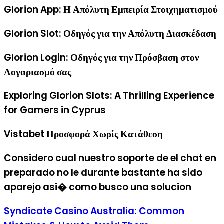
Glorion App: Η Απόλυτη Εμπειρία Στοιχηματισμού
Glorion Slot: Οδηγός για την Απόλυτη Διασκέδαση
Glorion Login: Οδηγός για την Πρόσβαση στον
Λογαριασμό σας
Exploring Glorion Slots: A Thrilling Experience
for Gamers in Cyprus
Vistabet Προσφορά Χωρίς Κατάθεση
Considero cual nuestro soporte de el chat en
preparado no le durante bastante ha sido
aparejo asi� como busco una solucion
Syndicate Casino Australia: Common