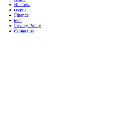
Business
crypto
Finance
tech
Privacy Policy
Contact us
Facebook
Twitter
WhatsApp
Telegram
Viber
Back
to
top
button