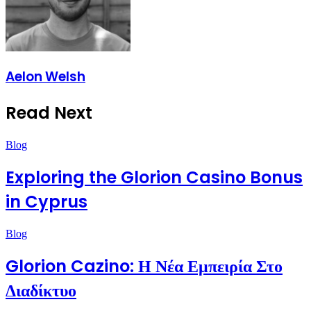
Aelon Welsh
Read Next
Blog
Exploring the Glorion Casino Bonus
in Cyprus
Blog
Glorion Cazino: Η Νέα Εμπειρία Στο
Διαδίκτυο