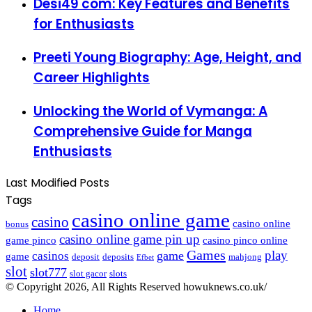
Desi49 com: Key Features and Benefits
for Enthusiasts
Preeti Young Biography: Age, Height, and
Career Highlights
Unlocking the World of Vymanga: A
Comprehensive Guide for Manga
Enthusiasts
Last Modified Posts
Tags
casino online game
casino
casino online
bonus
casino online game pin up
game pinco
casino pinco online
Games
play
game
casinos
game
deposit
deposits
mahjong
Efbet
slot
slot777
slot gacor
slots
© Copyright 2026, All Rights Reserved howuknews.co.uk/
Home