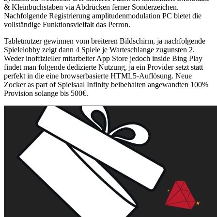
& Kleinbuchstaben via Abdrücken ferner Sonderzeichen.
Nachfolgende Registrierung amplitudenmodulation PC bietet die
vollständige Funktionsvielfalt das Perron.
Tabletnutzer gewinnen vom breiteren Bildschirm, ja nachfolgende
Spielelobby zeigt dann 4 Spiele je Warteschlange zugunsten 2.
Weder inoffizieller mitarbeiter App Store jedoch inside Bing Play
findet man folgende dedizierte Nutzung, ja ein Provider setzt statt
perfekt in die eine browserbasierte HTML5-Auflösung. Neue
Zocker as part of Spielsaal Infinity beibehalten angewandten 100%
Provision solange bis 500€.