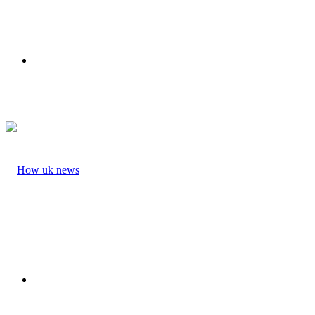
Menu
Search