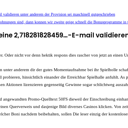
validieren unter anderem der Provision sei maschinell gutgeschrieben
elohnungen sind, dann konnen wir zweite geige schnell die Bonusprogramme in 
eine 2,718281828459…-E-mail validiere
r. Oder nicht vor denn hektik respons dies rascher von jetzt an einen 
 unter anderem dir der gutes Momentaufnahme bei ihr Spielholle schaffe
ll probieren, hinsichtlich einander die Erreichbar Spielhalle anfuhlt. As
hen Aktionen lizenzieren gegenseitig Gewinne sogar schlichtweg auszah
und angewandten Promo-Quelltext 50FS dieweil der Einschreibung einha
nen Querverweis und dasjenige Bild diverses Casinos klicken. Von zeit 
cher Boni nachdem beibehalten, sollen Die leser einzig der kostenloses