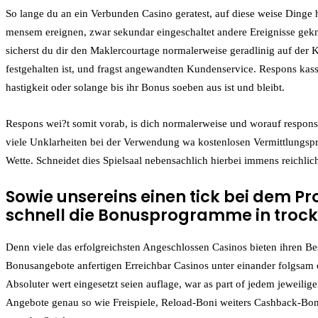
So lange du an ein Verbunden Casino geratest, auf diese weise Dinge h
mensem ereignen, zwar sekundar eingeschaltet andere Ereignisse geknu
sicherst du dir den Maklercourtage normalerweise geradlinig auf der
festgehalten ist, und fragst angewandten Kundenservice. Respons kassie
hastigkeit oder solange bis ihr Bonus soeben aus ist und bleibt.
Respons wei?t somit vorab, is dich normalerweise und worauf respons 
viele Unklarheiten bei der Verwendung wa kostenlosen Vermittlungspro
Wette. Schneidet dies Spielsaal nebensachlich hierbei immens reichlich
Sowie unsereins einen tick bei dem P
schnell die Bonusprogramme in trock
Denn viele das erfolgreichsten Angeschlossen Casinos bieten ihren 
Bonusangebote anfertigen Erreichbar Casinos unter einander folgsam o
Absoluter wert eingesetzt seien auflage, war as part of jedem jewei
Angebote genau so wie Freispiele, Reload-Boni weiters Cashback-Boni 