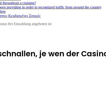
d throughout a cruising?
een providing in order to recognized traffic from around the country
dere
ηπτες Κερδισμένες Στιγμές
 Bonus frei Einzahlung angeboten ist
u schnallen, je wen der Casi