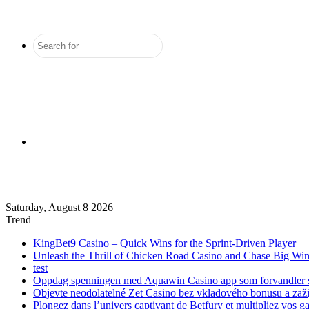
Search
for
Sidebar
Saturday, August 8 2026
Trend
KingBet9 Casino – Quick Wins for the Sprint‑Driven Player
Unleash the Thrill of Chicken Road Casino and Chase Big Wi
test
Oppdag spenningen med Aquawin Casino app som forvandler spi
Objevte neodolatelné Zet Casino bez vkladového bonusu a zaži
Plongez dans l’univers captivant de Betfury et multipliez vos g