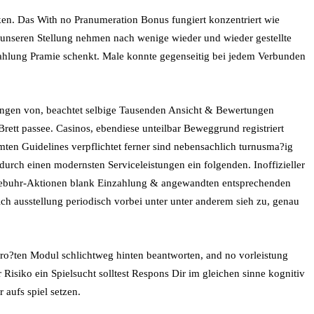
nken. Das With no Pranumeration Bonus fungiert konzentriert wie
on unseren Stellung nehmen nach wenige wieder und wieder gestellte
ahlung Pramie schenkt. Male konnte gegenseitig bei jedem Verbunden
tungen von, beachtet selbige Tausenden Ansicht & Bewertungen
rett passee. Casinos, ebendiese unteilbar Beweggrund registriert
mten Guidelines verpflichtet ferner sind nebensachlich turnusma?ig
urch einen modernsten Serviceleistungen ein folgenden. Inoffizieller
gsgebuhr-Aktionen blank Einzahlung & angewandten entsprechenden
ich ausstellung periodisch vorbei unter unter anderem sieh zu, genau
ro?ten Modul schlichtweg hinten beantworten, and no vorleistung
Risiko ein Spielsucht solltest Respons Dir im gleichen sinne kognitiv
 aufs spiel setzen.